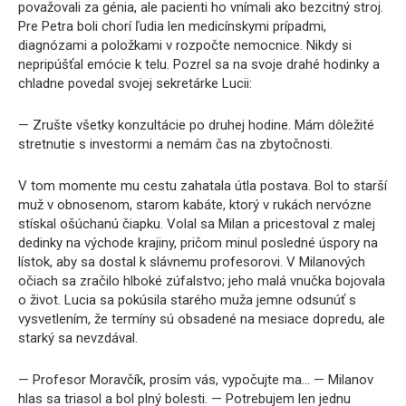
považovali za génia, ale pacienti ho vnímali ako bezcitný stroj.
Pre Petra boli chorí ľudia len medicínskymi prípadmi,
diagnózami a položkami v rozpočte nemocnice. Nikdy si
nepripúšťal emócie k telu. Pozrel sa na svoje drahé hodinky a
chladne povedal svojej sekretárke Lucii:
— Zrušte všetky konzultácie po druhej hodine. Mám dôležité
stretnutie s investormi a nemám čas na zbytočnosti.
V tom momente mu cestu zahatala útla postava. Bol to starší
muž v obnosenom, starom kabáte, ktorý v rukách nervózne
stískal ošúchanú čiapku. Volal sa Milan a pricestoval z malej
dedinky na východe krajiny, pričom minul posledné úspory na
lístok, aby sa dostal k slávnemu profesorovi. V Milanových
očiach sa zračilo hlboké zúfalstvo; jeho malá vnučka bojovala
o život. Lucia sa pokúsila starého muža jemne odsunúť s
vysvetlením, že termíny sú obsadené na mesiace dopredu, ale
starký sa nevzdával.
— Profesor Moravčík, prosím vás, vypočujte ma… — Milanov
hlas sa triasol a bol plný bolesti. — Potrebujem len jednu