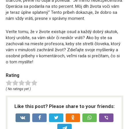
starcovi, pevne ho objal a povedal: “Je mimo nebezpečenstva.
Operácia sa podarila na sto percent. Môj dlh života voči vám
je teraz úplne splatený.” Tento príbeh dokazuje, že dobro sa
nám vždy vráti, presne v správny moment.
Veríte tomu, že v živote existuje osud a každý dobrý skutok,
ktorý urobíte, sa vám skôr či neskôr vráti? Ako by ste sa
zachovali na mieste profesora, keby ste stretli človeka, ktorý
vám v minulosti zachránil život? Zdieľajte svoje myšlienky a
osobné príbehy v komentároch, veľmi rada si prečítam, čo si
o tom myslíte!
Rating
( No ratings yet )
Like this post? Please share to your friends: