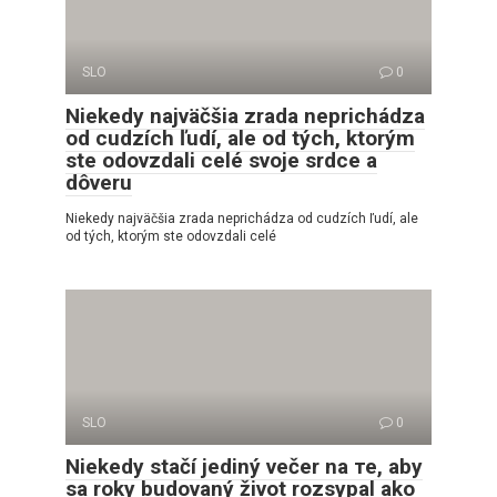
SLO
0
Niekedy najväčšia zrada neprichádza
od cudzích ľudí, ale od tých, ktorým
ste odovzdali celé svoje srdce a
dôveru
Niekedy najväčšia zrada neprichádza od cudzích ľudí, ale
od tých, ktorým ste odovzdali celé
SLO
0
Niekedy stačí jediný večer na те, aby
sa roky budovaný život rozsypal ako