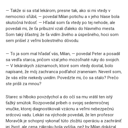
— Takže si sa stal lekárom, presne tak, ako si mi vtedy v
nemocnici sľúbil, — povedal Milan potichu a v jeho hlase bola
skutočná hrdosť. — Hľadal som ťa vtedy po tej nehode, ale
povedali mi, že ťa príbuzní vzali ďaleko do hlavného mesta.
Som taký šťastný, že ťa vidím živého a úspešného, hoci som
sem prišiel z veľmi bolestného dôvodu.
— To ja som mal hľadať vás, Milan, — povedal Peter a posadil
sa vedľa starca, pričom vzal jeho mozoľnaté ruky do svojich.
— V lekárskych záznamoch, ktoré som vtedy dostal, bolo
napísané, že môj zachranca podľahol zraneniam. Neveril som,
že vás ešte niekedy uvidím. Povedzte mi, čo sa stalo? Prečo
ste prišli za mnou?
Starec si hlboko povzdychol a do očí sa mu vrátil ten istý
ťažký smútok. Rozpovedal príbeh o svojej sedemročnej
vnučke, ktorej diagnostikovali vzácnu a veľmi nebezpečnú
srdcovú vadu. Lekári na východe povedali, že len profesor
Moravčík je schopný vykonať túto zložitú operáciu a zachrániť
jej život, ale cena zákroku bola vyššia, než by Milan dokázal