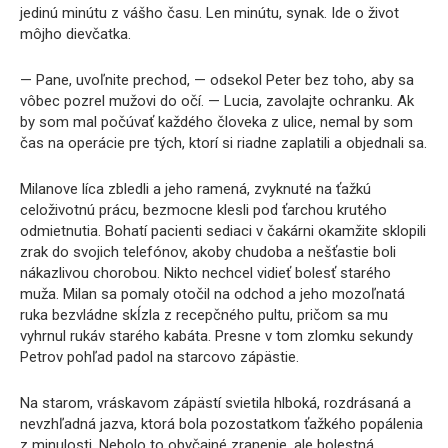
jedinú minútu z vášho času. Len minútu, synak. Ide o život
môjho dievčatka.
— Pane, uvoľnite prechod, — odsekol Peter bez toho, aby sa
vôbec pozrel mužovi do očí. — Lucia, zavolajte ochranku. Ak
by som mal počúvať každého človeka z ulice, nemal by som
čas na operácie pre tých, ktorí si riadne zaplatili a objednali sa.
Milanove líca zbledli a jeho ramená, zvyknuté na ťažkú
celoživotnú prácu, bezmocne klesli pod ťarchou krutého
odmietnutia. Bohatí pacienti sediaci v čakárni okamžite sklopili
zrak do svojich telefónov, akoby chudoba a nešťastie boli
nákazlivou chorobou. Nikto nechcel vidieť bolesť starého
muža. Milan sa pomaly otočil na odchod a jeho mozoľnatá
ruka bezvládne skĺzla z recepčného pultu, pričom sa mu
vyhrnul rukáv starého kabáta. Presne v tom zlomku sekundy
Petrov pohľad padol na starcovo zápästie.
Na starom, vráskavom zápästí svietila hlboká, rozdrásaná a
nevzhľadná jazva, ktorá bola pozostatkom ťažkého popálenia
z minulosti. Nebolo to obyčajné zranenie, ale bolestná