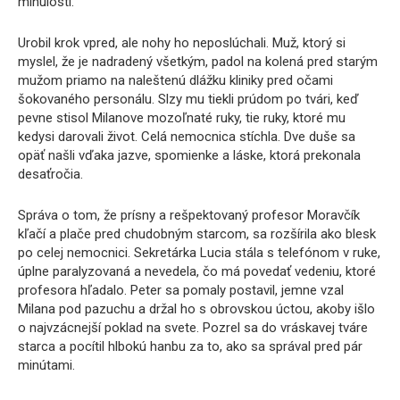
minulosti.
Urobil krok vpred, ale nohy ho neposlúchali. Muž, ktorý si
myslel, že je nadradený všetkým, padol na kolená pred starým
mužom priamo na naleštenú dlážku kliniky pred očami
šokovaného personálu. Slzy mu tiekli prúdom po tvári, keď
pevne stisol Milanove mozoľnaté ruky, tie ruky, ktoré mu
kedysi darovali život. Celá nemocnica stíchla. Dve duše sa
opäť našli vďaka jazve, spomienke a láske, ktorá prekonala
desaťročia.
Správa o tom, že prísny a rešpektovaný profesor Moravčík
kľačí a plače pred chudobným starcom, sa rozšírila ako blesk
po celej nemocnici. Sekretárka Lucia stála s telefónom v ruke,
úplne paralyzovaná a nevedela, čo má povedať vedeniu, ktoré
profesora hľadalo. Peter sa pomaly postavil, jemne vzal
Milana pod pazuchu a držal ho s obrovskou úctou, akoby išlo
o najvzácnejší poklad na svete. Pozrel sa do vráskavej tváre
starca a pocítil hlbokú hanbu za to, ako sa správal pred pár
minútami.