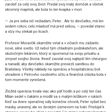
zarobiť za celý svoj život. Predal svoj malý domček a všetok
skromný majetok, ale bola to len kvapka v mori.
— Ja pre seba nič nežiadam, Peter… Ale to dievčatko, má len
sedem rokov, celú mladosť má pred sebou, — povedal starec
a slzy mu stekali po lícach.
Profesor Moravčík okamžite vstal a v očiach mu zažiarilo
nové, silné svetlo. Už nebol tým chladným podnikateľom, ale
skutočným lekárom, ktorý si spomenul na svoju prísahu a
zmysel svojho života. Ihneď zavolal svoj najlepší tím chirurgov
a nariadil, aby dievčatko okamžite previezli sanitkou do
Bratislavy. Všetky náklady na operáciu a hospitalizáciu boli
uhradené z Petrovho osobného účtu a finančná otázka bola v
tom momente vyriešená.
Zložitá operácia trvala viac ako päť hodín a po celý ten čas
Milan sedel v čakárni a modlil sa s malým krížikom v rukách.
Keď sa dvere operačnej sály konečne otvorili, Peter vyšiel bez
masky, unavený, ale so širokým úsmevom na tvári. Pristúpil k