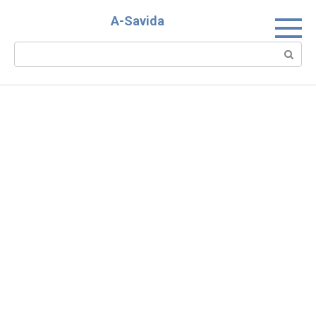
Skip
A-Savida
to
content
Search: