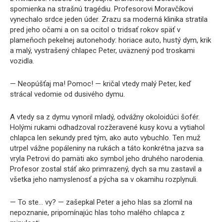
spomienka na strašnú tragédiu. Profesorovi Moravčíkovi
vynechalo srdce jeden úder. Zrazu sa moderná klinika stratila
pred jeho očami a on sa ocitol o tridsať rokov späť v
plameňoch pekelnej autonehody: horiace auto, hustý dym, krik
a malý, vystrašený chlapec Peter, uväznený pod troskami
vozidla.
— Neopúšťaj ma! Pomoc! — kričal vtedy malý Peter, keď
strácal vedomie od dusivého dymu.
A vtedy sa z dymu vynoril mladý, odvážny okoloidúci šofér.
Holými rukami odhadzoval rozžeravené kusy kovu a vytiahol
chlapca len sekundy pred tým, ako auto vybuchlo. Ten muž
utrpel vážne popáleniny na rukách a táto konkrétna jazva sa
vryla Petrovi do pamäti ako symbol jeho druhého narodenia.
Profesor zostal stáť ako primrazený, dych sa mu zastavil a
všetka jeho namyslenosť a pýcha sa v okamihu rozplynuli.
— To ste… vy? — zašepkal Peter a jeho hlas sa zlomil na
nepoznanie, pripomínajúc hlas toho malého chlapca z