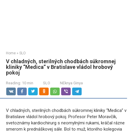
Home
»
SLO
V chladných, sterilných chodbách súkromnej
kliniky “Medica” v Bratislave vládol hrobový
pokoj
Reading:
10 min
SLO
NEknya Ginya
V chladných, sterilných chodbách súkromnej kliniky “Medica” v
Bratislave vládol hrobový pokoj. Profesor Peter Moravčík,
svetoznámy kardiochirurg s neomylnými rukami, kráčal rázne
smerom k prednáškovej sále. Bol to muž, ktorého kolegovia