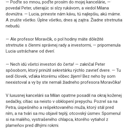
— Poďte so mnou, poďte prosím do mojej kancelárie, —
povedal Peter, utierajúc si slzy rukávom, a viedol Milana
dovnútra. — Lucia, prineste nám kávu, tú najlepšiu, akú máme.
A zrušte všetko. Úplne všetko, dnes aj zajtra. Žiadne stretnutia
nebudú.
— Ale profesor Moravčík, o pol hodiny máte dôležité
stretnutie s členmi správnej rady a investormi, — pripomenula
Lucia ustráchane od dverí.
— Nech idú všetci investori do čerta! — zakričal Peter
spôsobom, ktorý prinútil sekretárku rýchlo zavrieť dvere. — Tu
sedí človek, vďaka ktorému vôbec žijem! Bez neho by som
neexistoval a vy by ste nemali žiadneho profesora Moravčíka!
V luxusnej kancelárii sa Milan opatrne posadil na okraj koženej
sedačky, cítiac sa neisto v obklopení prepychu. Pozrel sa na
Petra, úspešného a rešpektovaného muža, ktorý stál pred
ním, a na tvári sa mu objavil teplý, otcovský úsmev. Spomenul
si na malého, vystrašeného chlapca, ktorého vytiahol z
plameňov pred dlhými rokmi.