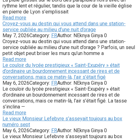
rythme lent et régulier, tandis que la cour de la vieille église
en pierre de Lyon s’emplissait
Read more
Croyez-vous au destin qui vous attend dans une station-
service oubliée au milieu d’une nuit d’orage
May 7, 2026
Category:
FR
Author:
NEknya Ginya
0
Croyez-vous au destin qui vous attend dans une station-
service oubliée au milieu d’une nuit d’orage ? Parfois, un seul
petit objet peut briser les murs qu’un homme a
Read more
Le couloir du lycée prestigieux « Saint-Exupéry » était
d’ordinaire un bourdonnement incessant de rires et de
conversations, mais ce matin-là, l’air s’était figé
May 6, 2026
Category:
FR
Author:
NEknya Ginya
0
Le couloir du lycée prestigieux « Saint-Exupéry » était
d’ordinaire un bourdonnement incessant de rires et de
conversations, mais ce matin-là, l’air s’était figé. La tasse
s’inclina —
Read more
Le vieux Monsieur Lefebvre s’asseyait toujours au box
numéro sept
May 6, 2026
Category:
FR
Author:
NEknya Ginya
0
Le vieux Monsieur Lefebvre s’asseyait toujours au box