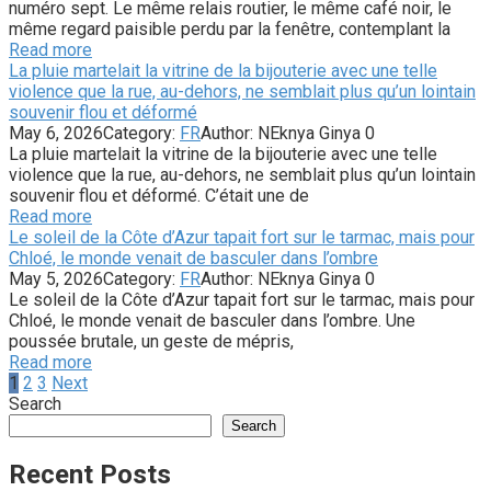
numéro sept. Le même relais routier, le même café noir, le
même regard paisible perdu par la fenêtre, contemplant la
Read more
La pluie martelait la vitrine de la bijouterie avec une telle
violence que la rue, au-dehors, ne semblait plus qu’un lointain
souvenir flou et déformé
May 6, 2026
Category:
FR
Author:
NEknya Ginya
0
La pluie martelait la vitrine de la bijouterie avec une telle
violence que la rue, au-dehors, ne semblait plus qu’un lointain
souvenir flou et déformé. C’était une de
Read more
Le soleil de la Côte d’Azur tapait fort sur le tarmac, mais pour
Chloé, le monde venait de basculer dans l’ombre
May 5, 2026
Category:
FR
Author:
NEknya Ginya
0
Le soleil de la Côte d’Azur tapait fort sur le tarmac, mais pour
Chloé, le monde venait de basculer dans l’ombre. Une
poussée brutale, un geste de mépris,
Read more
Posts
1
2
3
Next
pagination
Search
Search
Recent Posts