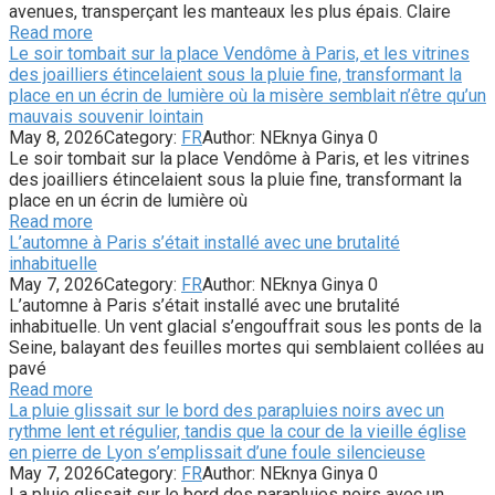
avenues, transperçant les manteaux les plus épais. Claire
Read more
Le soir tombait sur la place Vendôme à Paris, et les vitrines
des joailliers étincelaient sous la pluie fine, transformant la
place en un écrin de lumière où la misère semblait n’être qu’un
mauvais souvenir lointain
May 8, 2026
Category:
FR
Author:
NEknya Ginya
0
Le soir tombait sur la place Vendôme à Paris, et les vitrines
des joailliers étincelaient sous la pluie fine, transformant la
place en un écrin de lumière où
Read more
L’automne à Paris s’était installé avec une brutalité
inhabituelle
May 7, 2026
Category:
FR
Author:
NEknya Ginya
0
L’automne à Paris s’était installé avec une brutalité
inhabituelle. Un vent glacial s’engouffrait sous les ponts de la
Seine, balayant des feuilles mortes qui semblaient collées au
pavé
Read more
La pluie glissait sur le bord des parapluies noirs avec un
rythme lent et régulier, tandis que la cour de la vieille église
en pierre de Lyon s’emplissait d’une foule silencieuse
May 7, 2026
Category:
FR
Author:
NEknya Ginya
0
La pluie glissait sur le bord des parapluies noirs avec un