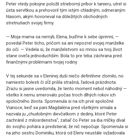
Peter vtedy pokojne položil strieborný príbor k tanieru, utrel si
ústa servítkou a prehovoril tým istým chladným, odmeraným
hlasom, akým hovorieval na dôležitých obchodných
stretnutiach svojej firmy.
— Moja mama sa nemýli, Elena, buďme k sebe úprimní, —
povedal Peter ticho, pričom sa ani nepozrel svojej manželke
do očí. — Vedela si, že manželstvom so mnou sa tvoj život
stane oveľa jednoduchším. Bola to pre teba záchrana pred
finančnými problémami tvojej rodiny.
V tej sekunde sa v Eleninej duši niečo definitívne zlomilo, no
namiesto bolesti či sĺž prišla strašná, ľadová prázdnota.
Zrazu si jasne uvedomila, že tento moment nebol náhodný —
všetko k nemu smerovalo počas troch dlhých rokov ich
spoločného života. Spomenula si na ich prvé spoločné
Vianoce, keď sa pani Magdaléna pred všetkými smiala a
nazvala ju „chudobným dievčatkom z dediny, ktoré Peter
zachránil z milosrdenstva“, zatiaľ čo Peter sa iba mlčky díval
do svojho pohára a predstieral, že nič nepočuje. Spomenula si
na jeho sestru Dominiku, ktorá od Eleny neustále vyžadovala