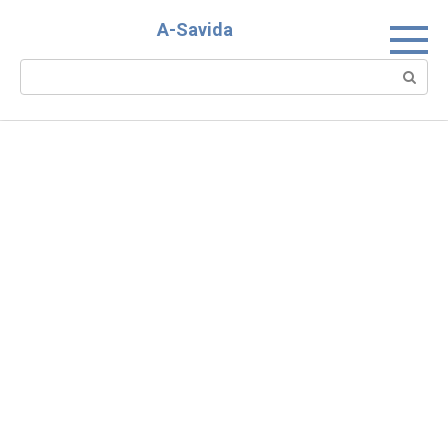
Skip
A-Savida
to
content
Search: