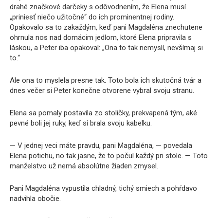
drahé značkové darčeky s odôvodnením, že Elena musí
„priniesť niečo užitočné“ do ich prominentnej rodiny.
Opakovalo sa to zakaždým, keď pani Magdaléna znechutene
ohrnula nos nad domácim jedlom, ktoré Elena pripravila s
láskou, a Peter iba opakoval: „Ona to tak nemyslí, nevšímaj si
to.“
Ale ona to myslela presne tak. Toto bola ich skutočná tvár a
dnes večer si Peter konečne otvorene vybral svoju stranu.
Elena sa pomaly postavila zo stoličky, prekvapená tým, aké
pevné boli jej ruky, keď si brala svoju kabelku.
— V jednej veci máte pravdu, pani Magdaléna, — povedala
Elena potichu, no tak jasne, že to počul každý pri stole. — Toto
manželstvo už nemá absolútne žiaden zmysel.
Pani Magdaléna vypustila chladný, tichý smiech a pohŕdavo
nadvihla obočie.