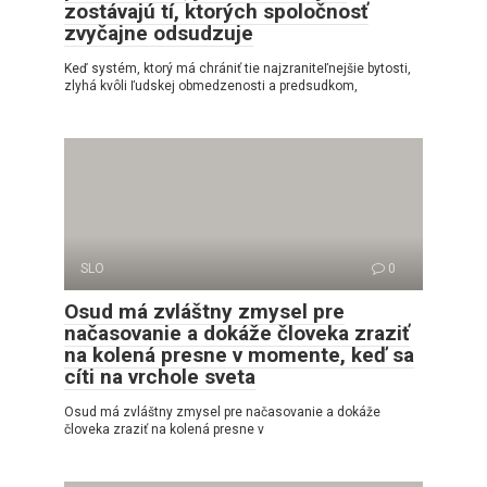
zostávajú tí, ktorých spoločnosť
zvyčajne odsudzuje
Keď systém, ktorý má chrániť tie najzraniteľnejšie bytosti,
zlyhá kvôli ľudskej obmedzenosti a predsudkom,
SLO
0
Osud má zvláštny zmysel pre
načasovanie a dokáže človeka zraziť
na kolená presne v momente, keď sa
cíti na vrchole sveta
Osud má zvláštny zmysel pre načasovanie a dokáže
človeka zraziť na kolená presne v