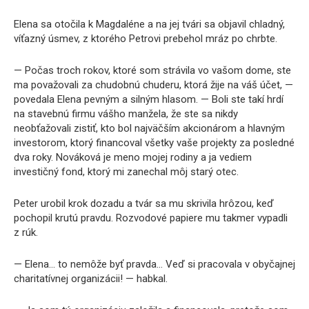
Elena sa otočila k Magdaléne a na jej tvári sa objavil chladný,
víťazný úsmev, z ktorého Petrovi prebehol mráz po chrbte.
— Počas troch rokov, ktoré som strávila vo vašom dome, ste
ma považovali za chudobnú chuderu, ktorá žije na váš účet, —
povedala Elena pevným a silným hlasom. — Boli ste takí hrdí
na stavebnú firmu vášho manžela, že ste sa nikdy
neobťažovali zistiť, kto bol najväčším akcionárom a hlavným
investorom, ktorý financoval všetky vaše projekty za posledné
dva roky. Nováková je meno mojej rodiny a ja vediem
investičný fond, ktorý mi zanechal môj starý otec.
Peter urobil krok dozadu a tvár sa mu skrivila hrôzou, keď
pochopil krutú pravdu. Rozvodové papiere mu takmer vypadli
z rúk.
— Elena… to nemôže byť pravda… Veď si pracovala v obyčajnej
charitatívnej organizácii! — habkal.