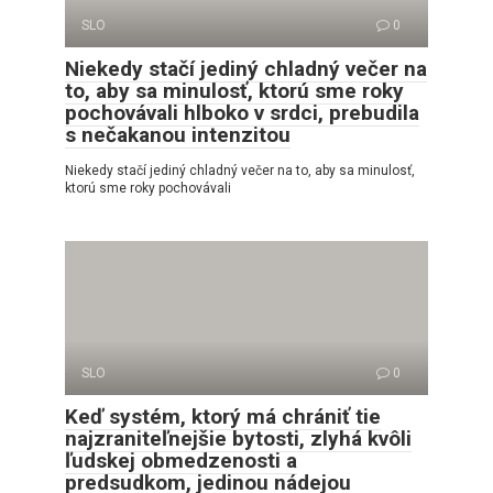
SLO
0
Niekedy stačí jediný chladný večer na
to, aby sa minulosť, ktorú sme roky
pochovávali hlboko v srdci, prebudila
s nečakanou intenzitou
Niekedy stačí jediný chladný večer na to, aby sa minulosť,
ktorú sme roky pochovávali
SLO
0
Keď systém, ktorý má chrániť tie
najzraniteľnejšie bytosti, zlyhá kvôli
ľudskej obmedzenosti a
predsudkom, jedinou nádejou