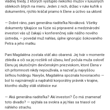
vládnej triedy, z ktorých vystúpilo niekoľko mužov v luxusných
oblekoch šitých na mieru. Jeden z nich, držiac v ruke kufrík s
dokumentmi, rýchlo kráčal priamo k Elene a úctivo sa uklonil.
— Dobré ráno, pani generálna riaditeľka Nováková. Všetky
dokumenty týkajúce sa fúzie sú pripravené a medzinárodní
investori vás už čakajú v konferenčnej sále nášho nového
ústredia, — povedal muž nahlas, úplne ignorujúc šokovaného
Petra a jeho matku.
Pani Magdaléna zostala stáť ako obarená. Jej tvár v momente
zbledla a oči sa jej rozšírili od úžasu, keď počula muža osloviť
Elenu jej skutočným dievčenským priezviskom, ktoré Elena v
ich prítomnosti nikdy nepoužívala, a nazvať ju najvyššou
šéfkou holdingu. Navyše, Magdaléna spoznala hovoriaceho —
bol to najznámejší a najdrahší korporátny právnik v krajine,
ktorého služby stáli státisíce eur.
— Aká generálna riaditeľka? Akí investori? Čo má znamenať
toto divadlo? — spýtala sa svokra a jej hlas sa triasol od
náhleho strachu.