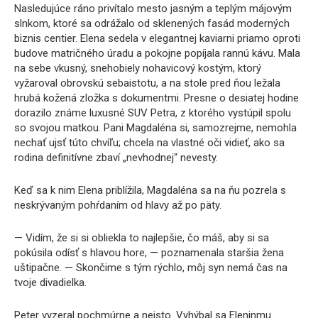
Nasledujúce ráno privítalo mesto jasným a teplým májovým
slnkom, ktoré sa odrážalo od sklenených fasád moderných
biznis centier. Elena sedela v elegantnej kaviarni priamo oproti
budove matričného úradu a pokojne popíjala rannú kávu. Mala
na sebe vkusný, snehobiely nohavicový kostým, ktorý
vyžaroval obrovskú sebaistotu, a na stole pred ňou ležala
hrubá kožená zložka s dokumentmi. Presne o desiatej hodine
dorazilo známe luxusné SUV Petra, z ktorého vystúpil spolu
so svojou matkou. Pani Magdaléna si, samozrejme, nemohla
nechať ujsť túto chvíľu; chcela na vlastné oči vidieť, ako sa
rodina definitívne zbaví „nevhodnej“ nevesty.
Keď sa k nim Elena priblížila, Magdaléna sa na ňu pozrela s
neskrývaným pohŕdaním od hlavy až po päty.
— Vidím, že si si obliekla to najlepšie, čo máš, aby si sa
pokúsila odísť s hlavou hore, — poznamenala staršia žena
uštipačne. — Skončime s tým rýchlo, môj syn nemá čas na
tvoje divadielka.
Peter vyzeral pochmúrne a neisto. Vyhýbal sa Eleninmu