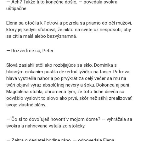
— Ach? Takže ti to konečne došlo, — povedala svokra
uštipačne.
Elena sa otočila k Petrovi a pozrela sa priamo do očí mužovi,
ktorý jej kedysi sľuboval, že nikto na svete už nespôsobí, aby
sa cítila malá alebo bezvýznamná.
— Rozveďme sa, Peter.
Slová zasiahli stôl ako rozbíjajúce sa sklo. Dominika s
hlasným cinkaním pustila dezertnú lyžičku na tanier. Petrova
hlava vystrelila nahor a po prvýkrát za celý večer sa mu na
tvári objavil výraz absolútnej nevery a šoku. Dokonca aj pani
Magdaléna stuhla, ohromená tým, že toto tiché dievča sa
odvážilo vysloviť to slovo ako prvé, skôr než stihli zrealizovať
svoje vlastné plány.
— Čo si to dovoľuješ hovoriť v mojom dome? — vyhrážala sa
svokra a nahnevane vstala zo stoličky.
— Zajtra o desiatej hodine ráno, — odpovedala Elena