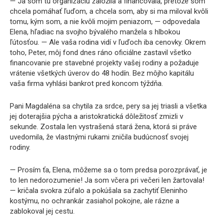
— Ja som tú organizáciu založila a financovala, pretože som
chcela pomáhať ľuďom, a chcela som, aby si ma miloval kvôli
tomu, kým som, a nie kvôli mojim peniazom, — odpovedala
Elena, hľadiac na svojho bývalého manžela s hlbokou
ľútosťou. — Ale vaša rodina vidí v ľuďoch iba cenovky. Okrem
toho, Peter, môj fond dnes ráno oficiálne zastavil všetko
financovanie pre stavebné projekty vašej rodiny a požaduje
vrátenie všetkých úverov do 48 hodín. Bez môjho kapitálu
vaša firma vyhlási bankrot pred koncom týždňa.
Pani Magdaléna sa chytila za srdce, pery sa jej triasli a všetka
jej doterajšia pýcha a aristokratická dôležitosť zmizli v
sekunde. Zostala len vystrašená stará žena, ktorá si práve
uvedomila, že vlastnými rukami zničila budúcnosť svojej
rodiny.
— Prosím ťa, Elena, môžeme sa o tom predsa porozprávať, je
to len nedorozumenie! Ja som včera pri večeri len žartovala!
— kričala svokra zúfalo a pokúšala sa zachytiť Eleninho
kostýmu, no ochrankár zasiahol pokojne, ale rázne a
zablokoval jej cestu.