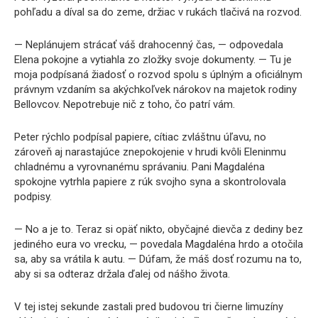
pohľadu a díval sa do zeme, držiac v rukách tlačivá na rozvod.
— Neplánujem strácať váš drahocenný čas, — odpovedala
Elena pokojne a vytiahla zo zložky svoje dokumenty. — Tu je
moja podpísaná žiadosť o rozvod spolu s úplným a oficiálnym
právnym vzdaním sa akýchkoľvek nárokov na majetok rodiny
Bellovcov. Nepotrebuje nič z toho, čo patrí vám.
Peter rýchlo podpísal papiere, cítiac zvláštnu úľavu, no
zároveň aj narastajúce znepokojenie v hrudi kvôli Eleninmu
chladnému a vyrovnanému správaniu. Pani Magdaléna
spokojne vytrhla papiere z rúk svojho syna a skontrolovala
podpisy.
— No a je to. Teraz si opäť nikto, obyčajné dievča z dediny bez
jediného eura vo vrecku, — povedala Magdaléna hrdo a otočila
sa, aby sa vrátila k autu. — Dúfam, že máš dosť rozumu na to,
aby si sa odteraz držala ďalej od nášho života.
V tej istej sekunde zastali pred budovou tri čierne limuzíny