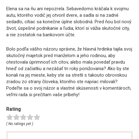
Elena sa na ňu ani nepozrela. Sebavedomo kráčala k svojmu
autu, ktorého vodič jej otvoril dvere, a sadla si na zadné
sedadlo, cítiac sa konečne úplne slobodná. Pred ňou bol nový
život, úspešné podnikanie a ľudia, ktorí si vážia skutočné city,
a nie zostatok na bankovom účte.
Bolo podľa vášho názoru správne, že hlavná hrdinka tajila svoj
skutočný majetok pred manželom a jeho rodinou, aby
otestovala úprimnosť ich citov, alebo mala povedať pravdu
hneď od začiatku a nezášať tri roky ponižovania? Ako by ste
konali na jej mieste, keby ste sa stretli s takouto obrovskou
zradou zo strany človeka, ktorého ste najviac milovali?
Podeľte sa o svoj názor a vlastné skúsenosti v komentároch,
veľmi rada si prečítam vaše príbehy!
Rating
( No ratings yet )