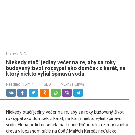
Home
»
SLO
Niekedy stačí jediný večer na те, aby sa roky
budovaný život rozsypal ako domček z karát, na
ktorý niekto vylial špinavú vodu
Reading:
15 min
SLO
NEknya Ginya
Niekedy stačí jediný večer na те, aby sa roky budovaný život
rozsypal ako domček z karát, na ktorý niekto vylial špinavú
vodu. Elena potichu sedela na konci dlhého stola z masívneho
dreva v luxusnom sídle na úpätí Malých Karpát neďaleko