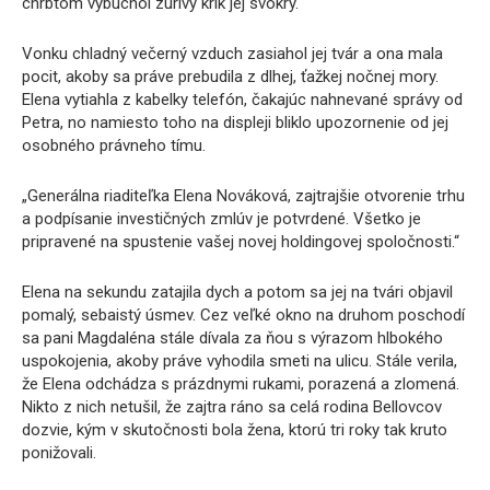
chrbtom vybuchol zúrivý krik jej svokry.
Vonku chladný večerný vzduch zasiahol jej tvár a ona mala
pocit, akoby sa práve prebudila z dlhej, ťažkej nočnej mory.
Elena vytiahla z kabelky telefón, čakajúc nahnevané správy od
Petra, no namiesto toho na displeji bliklo upozornenie od jej
osobného právneho tímu.
„Generálna riaditeľka Elena Nováková, zajtrajšie otvorenie trhu
a podpísanie investičných zmlúv je potvrdené. Všetko je
pripravené na spustenie vašej novej holdingovej spoločnosti.“
Elena na sekundu zatajila dych a potom sa jej na tvári objavil
pomalý, sebaistý úsmev. Cez veľké okno na druhom poschodí
sa pani Magdaléna stále dívala za ňou s výrazom hlbokého
uspokojenia, akoby práve vyhodila smeti na ulicu. Stále verila,
že Elena odchádza s prázdnymi rukami, porazená a zlomená.
Nikto z nich netušil, že zajtra ráno sa celá rodina Bellovcov
dozvie, kým v skutočnosti bola žena, ktorú tri roky tak kruto
ponižovali.