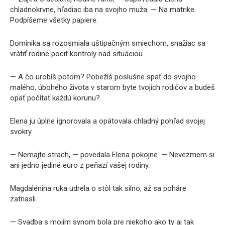
chladnokrvne, hľadiac iba na svojho muža. — Na matrike.
Podpíšeme všetky papiere.
Dominika sa rozosmiala uštipačným smiechom, snažiac sa
vrátiť rodine pocit kontroly nad situáciou.
— A čo urobíš potom? Pobežíš poslušne späť do svojho
malého, úbohého života v starom byte tvojich rodičov a budeš
opäť počítať každú korunu?
Elena ju úplne ignorovala a opätovala chladný pohľad svojej
svokry.
— Nemajte strach, — povedala Elena pokojne. — Nevezmem si
ani jedno jediné euro z peňazí vašej rodiny.
Magdalénina ruka udrela o stôl tak silno, až sa poháre
zatriasli.
— Svadba s mojím synom bola pre niekoho ako ty aj tak