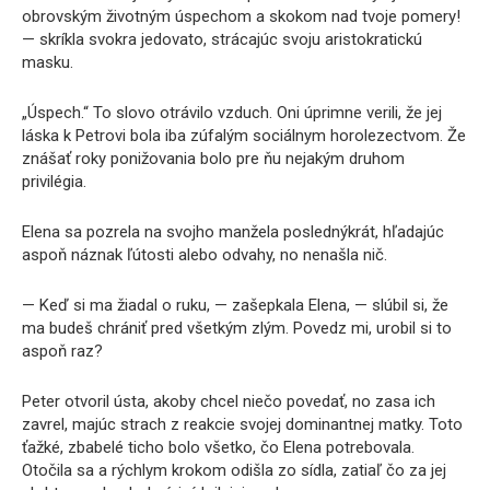
obrovským životným úspechom a skokom nad tvoje pomery!
— skríkla svokra jedovato, strácajúc svoju aristokratickú
masku.
„Úspech.“ To slovo otrávilo vzduch. Oni úprimne verili, že jej
láska k Petrovi bola iba zúfalým sociálnym horolezectvom. Že
znášať roky ponižovania bolo pre ňu nejakým druhom
privilégia.
Elena sa pozrela na svojho manžela poslednýkrát, hľadajúc
aspoň náznak ľútosti alebo odvahy, no nenašla nič.
— Keď si ma žiadal o ruku, — zašepkala Elena, — slúbil si, že
ma budeš chrániť pred všetkým zlým. Povedz mi, urobil si to
aspoň raz?
Peter otvoril ústa, akoby chcel niečo povedať, no zasa ich
zavrel, majúc strach z reakcie svojej dominantnej matky. Toto
ťažké, zbabelé ticho bolo všetko, čo Elena potrebovala.
Otočila sa a rýchlym krokom odišla zo sídla, zatiaľ čo za jej