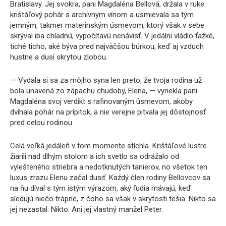
Bratislavy. Jej svokra, pani Magdaléna Bellová, držala v ruke
krištáľový pohár s archívnym vínom a usmievala sa tým
jemným, takmer materinským úsmevom, ktorý však v sebe
skrýval iba chladnú, vypočítavú nenávisť. V jedálni vládlo ťažké,
tiché ticho, aké býva pred najväčšou búrkou, keď aj vzduch
hustne a dusí skrytou zlobou.
— Vydala si sa za môjho syna len preto, že tvoja rodina už
bola unavená zo zápachu chudoby, Elena, — vyriekla pani
Magdaléna svoj verdikt s rafinovaným úsmevom, akoby
dvíhala pohár na prípitok, a nie verejne pitvala jej dôstojnosť
pred celou rodinou.
Celá veľká jedáleň v tom momente stíchla. Krištáľové lustre
žiarili nad dlhým stolom a ich svetlo sa odrážalo od
vylešteného striebra a nedotknutých tanierov, no všetok ten
luxus zrazu Elenu začal dusiť. Každý člen rodiny Bellovcov sa
na ňu díval s tým istým výrazom, aký ľudia mávajú, keď
sledujú niečo trápne, z čoho sa však v skrytosti tešia. Nikto sa
jej nezastal. Nikto. Ani jej vlastný manžel Peter.