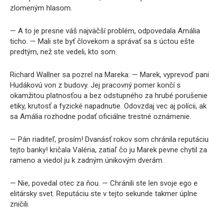
zlomeným hlasom.
— A to je presne váš najväčší problém, odpovedala Amália
ticho. — Mali ste byť človekom a správať sa s úctou ešte
predtým, než ste vedeli, kto som.
Richard Wallner sa pozrel na Mareka: — Marek, vyprevoď pani
Hudákovú von z budovy. Jej pracovný pomer končí s
okamžitou platnosťou a bez odstupného za hrubé porušenie
etiky, krutosť a fyzické napadnutie. Odovzdaj vec aj polícii, ak
sa Amália rozhodne podať oficiálne trestné oznámenie.
— Pán riaditeľ, prosím! Dvanásť rokov som chránila reputáciu
tejto banky! kričala Valéria, zatiaľ čo ju Marek pevne chytil za
rameno a viedol ju k zadným únikovým dverám.
— Nie, povedal otec za ňou. — Chránili ste len svoje ego e
elitársky svet. Reputáciu ste v tejto sekunde takmer úplne
zničili.