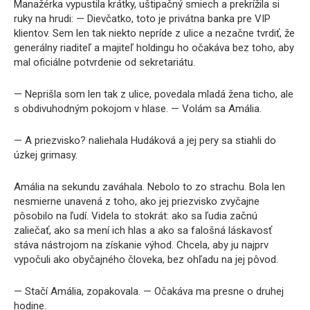
Manažérka vypustila krátky, uštipačný smiech a prekrížila si
ruky na hrudi: — Dievčatko, toto je privátna banka pre VIP
klientov. Sem len tak niekto nepríde z ulice a nezačne tvrdiť, že
generálny riaditeľ a majiteľ holdingu ho očakáva bez toho, aby
mal oficiálne potvrdenie od sekretariátu.
— Neprišla som len tak z ulice, povedala mladá žena ticho, ale
s obdivuhodným pokojom v hlase. — Volám sa Amália.
— A priezvisko? naliehala Hudáková a jej pery sa stiahli do
úzkej grimasy.
Amália na sekundu zaváhala. Nebolo to zo strachu. Bola len
nesmierne unavená z toho, ako jej priezvisko zvyčajne
pôsobilo na ľudí. Videla to stokrát: ako sa ľudia začnú
zaliečať, ako sa mení ich hlas a ako sa falošná láskavosť
stáva nástrojom na získanie výhod. Chcela, aby ju najprv
vypočuli ako obyčajného človeka, bez ohľadu na jej pôvod.
— Stačí Amália, zopakovala. — Očakáva ma presne o druhej
hodine.