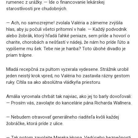
rumenec z urážky. — Ide o financovanie lekárskej
starostlivosti pre chudobných.
— Ach, no samozrejme! zvolala Valéria a zámerne zvýšila
hlas, aby ju počuli všetci prítomní v hale. — Každý podvodník
alebo žobrák, ktorý hľadá ľahké peniaze, sem príde a hovorí o
charite, chorobách a nešťastí v nádeji, že nám ho príde ľúto a
vypíšeme mu šek. Tebe nie je hanba? Toto úbohé divadlo je
priam trápne.
Mladá recepčná za pultom vyzerala vydesene. Strážnik urobil
jeden neistý krok vpred, no Valéria ho zastavila rázny gestom
ruky. Cítila sa ako absolútna vládkyňa priestoru.
Amália vyrovnala chrbát tak najviac, ako jej to barly dovoľovali:
— Prosím vás, zavolajte do kancelárie pána Richarda Wallnera.
— Nebudem otravovať generálneho riaditeľa kvôli každej
žobráčke, ktorá príde z ulice.
— Tak potom zavolajte Mareka Hrona. Vedúceho bezpečnosti