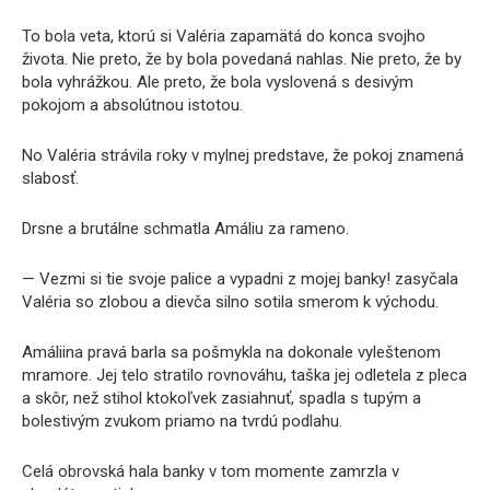
To bola veta, ktorú si Valéria zapamätá do konca svojho
života. Nie preto, že by bola povedaná nahlas. Nie preto, že by
bola vyhrážkou. Ale preto, že bola vyslovená s desivým
pokojom a absolútnou istotou.
No Valéria strávila roky v mylnej predstave, že pokoj znamená
slabosť.
Drsne a brutálne schmatla Amáliu za rameno.
— Vezmi si tie svoje palice a vypadni z mojej banky! zasyčala
Valéria so zlobou a dievča silno sotila smerom k východu.
Amáliina pravá barla sa pošmykla na dokonale vyleštenom
mramore. Jej telo stratilo rovnováhu, taška jej odletela z pleca
a skôr, než stihol ktokoľvek zasiahnuť, spadla s tupým a
bolestivým zvukom priamo na tvrdú podlahu.
Celá obrovská hala banky v tom momente zamrzla v