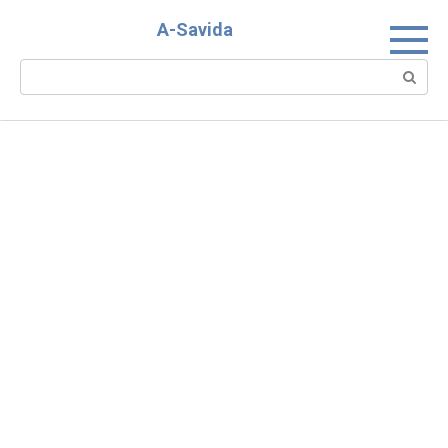
Skip
A-Savida
to
content
Search: