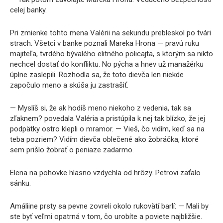
celej banky.
Pri zmienke tohto mena Valérii na sekundu prebleskol po tvári
strach. Všetci v banke poznali Mareka Hrona — pravú ruku
majiteľa, tvrdého bývalého elitného policajta, s ktorým sa nikto
nechcel dostať do konfliktu. No pýcha a hnev už manažérku
úplne zaslepili. Rozhodla sa, že toto dievča len niekde
započulo meno a skúša ju zastrašiť.
— Myslíš si, že ak hodíš meno niekoho z vedenia, tak sa
zľaknem? povedala Valéria a pristúpila k nej tak blízko, že jej
podpätky ostro klepli o mramor. — Vieš, čo vidím, keď sa na
teba pozriem? Vidím dievča oblečené ako žobráčka, ktoré
sem prišlo žobrať o peniaze zadarmo.
Elena na pohovke hlasno vzdychla od hrôzy. Petrovi zaťalo
sánku.
Amáliine prsty sa pevne zovreli okolo rukovätí barlí: — Mali by
ste byť veľmi opatrná v tom, čo urobíte a poviete najbližšie.