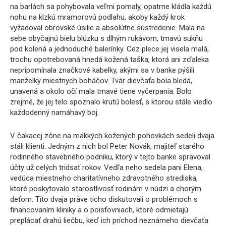
na barlách sa pohybovala veľmi pomaly, opatrne kládla každú
nohu na klzkú mramorovú podlahu, akoby každý krok
vyžadoval obrovské úsilie a absolútne sústredenie. Mala na
sebe obyčajnú bielu blúzku s dlhým rukávom, tmavú sukňu
pod kolená a jednoduché balerínky. Cez plece jej visela malá,
trochu opotrebovaná hnedá kožená taška, ktorá ani zďaleka
nepripomínala značkové kabelky, akými sa v banke pýšili
manželky miestnych boháčov. Tvár dievčaťa bola bledá,
unavená a okolo očí mala tmavé tiene vyčerpania. Bolo
zrejmé, že jej telo spoznalo krutú bolesť, s ktorou stále viedlo
každodenný namáhavý boj.
V čakacej zóne na mäkkých kožených pohovkách sedeli dvaja
stáli klienti. Jedným z nich bol Peter Novák, majiteľ starého
rodinného stavebného podniku, ktorý v tejto banke spravoval
účty už celých tridsať rokov. Vedľa neho sedela pani Elena,
vedúca miestneho charitatívneho zdravotného strediska,
ktoré poskytovalo starostlivosť rodinám v núdzi a chorým
deťom. Títo dvaja práve ticho diskutovali o problémoch s
financovaním kliniky a o poisťovniach, ktoré odmietajú
preplácať drahú liečbu, keď ich príchod neznámeho dievčaťa