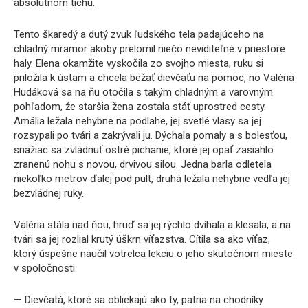
absolútnom tichu.
Tento škaredý a dutý zvuk ľudského tela padajúceho na
chladný mramor akoby prelomil niečo neviditeľné v priestore
haly. Elena okamžite vyskočila zo svojho miesta, ruku si
priložila k ústam a chcela bežať dievčaťu na pomoc, no Valéria
Hudáková sa na ňu otočila s takým chladným a varovným
pohľadom, že staršia žena zostala stáť uprostred cesty.
Amália ležala nehybne na podlahe, jej svetlé vlasy sa jej
rozsypali po tvári a zakrývali ju. Dýchala pomaly a s bolesťou,
snažiac sa zvládnuť ostré pichanie, ktoré jej opäť zasiahlo
zranenú nohu s novou, drvivou silou. Jedna barla odletela
niekoľko metrov ďalej pod pult, druhá ležala nehybne vedľa jej
bezvládnej ruky.
Valéria stála nad ňou, hruď sa jej rýchlo dvíhala a klesala, a na
tvári sa jej rozlial krutý úškrn víťazstva. Cítila sa ako víťaz,
ktorý úspešne naučil votrelca lekciu o jeho skutočnom mieste
v spoločnosti.
— Dievčatá, ktoré sa obliekajú ako ty, patria na chodníky