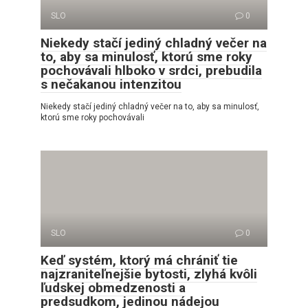
SLO
0
Niekedy stačí jediný chladný večer na
to, aby sa minulosť, ktorú sme roky
pochovávali hlboko v srdci, prebudila
s nečakanou intenzitou
Niekedy stačí jediný chladný večer na to, aby sa minulosť,
ktorú sme roky pochovávali
SLO
0
Keď systém, ktorý má chrániť tie
najzraniteľnejšie bytosti, zlyhá kvôli
ľudskej obmedzenosti a
predsudkom, jedinou nádejou