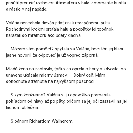
prinútil prerušiť rozhovor. Atmosféra v hale v momente hustla
a rástlo v nej napätie.
Valéria nenechala dievča prísť ani k recepčnému pultu.
Rozhodnými krokmi preťala halu a podpätky jej topánok
narážali do mramoru ako údery kladiva.
— Môžem vám pomôcť? spýtala sa Valéria, hoci tón jej hlasu
jasne hovoril, že odpoveď je už vopred záporná.
Mladá žena sa zastavila, ťažko sa oprela o barly a zdvorilo, no
unavene ukázala mierny úsmev: — Dobrý deň. Mám
dohodnuté stretnutie na najvyššom poschodí.
— S kým konkrétne? Valéria si ju opovržlivo premerala
pohľadom od hlavy až po päty, pričom sa jej oči zastavili na jej
lacnom oblečení.
— S pánom Richardom Wallnerom.