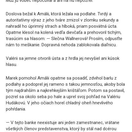
Muž ju vôbec nepočúval a ani na ňu nepozrel.
Doslova bežal k Amálii, ktorá ležala на podlahe. Tvrdý a
autoritatívny výraz z jeho tváre zmizol v zlomku sekundy a
nahradil ho úprimný strach a hlboká, priam posvätná úcta.
Opatrne klesol na kolená vedľa dievčaťa a prehovoril tichým,
trasúcim sa hlasom: — Slečna Wallnerová! Prosím, odpusťte
nám to meškanie. Dopravná nehoda zablokovala diaľnicu.
Valérii sa jemne otvorili ústa a z hrdla jej nevyšiel ani kúsok
hlasu.
Marek pomohol Amálii opatrne sa posadiť, zdvihol barlu z
podlahy a podoprel jej rameno s takou jemnosťou, akoby bola
tým najdrahším a najkrehkejším krištáľom. Potom sa postavil,
pozrel sa okolo seba po hale a uprel svoj pohľad na Valériu
Hudákovú. V jeho očiach horel chladný oheň hnevlivého
pohŕdania.
— V tejto banke neexistuje ani jeden zamestnanec, vrátane
všetkých členov predstavenstva, ktorý by stál nad dcérou