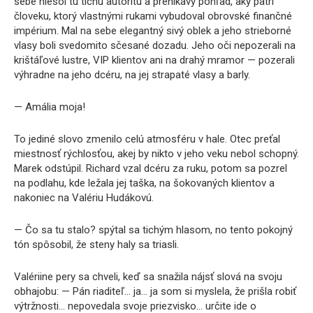
sebe niesol tú tichú autoritu a prenikavý pohľad, aký patrí
človeku, ktorý vlastnými rukami vybudoval obrovské finančné
impérium. Mal na sebe elegantný sivý oblek a jeho strieborné
vlasy boli svedomito sčesané dozadu. Jeho oči nepozerali na
krištáľové lustre, VIP klientov ani na drahý mramor — pozerali
výhradne na jeho dcéru, na jej strapaté vlasy a barly.
— Amália moja!
To jediné slovo zmenilo celú atmosféru v hale. Otec preťal
miestnosť rýchlosťou, akej by nikto v jeho veku nebol schopný.
Marek odstúpil. Richard vzal dcéru za ruku, potom sa pozrel
na podlahu, kde ležala jej taška, na šokovaných klientov a
nakoniec na Valériu Hudákovú.
— Čo sa tu stalo? spýtal sa tichým hlasom, no tento pokojný
tón spôsobil, že steny haly sa triasli.
Valériine pery sa chveli, keď sa snažila nájsť slová na svoju
obhajobu: — Pán riaditeľ… ja… ja som si myslela, že prišla robiť
výtržnosti… nepovedala svoje priezvisko… určite ide o