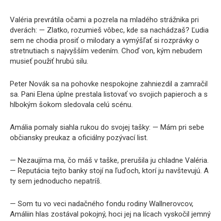
Valéria prevrátila očami a pozrela na mladého strážnika pri
dverách: — Zlatko, rozumieš vôbec, kde sa nachádzaš? Ľudia
sem ne chodia prosiť o milodary a vymýšľať si rozprávky o
stretnutiach s najvyšším vedením. Choď von, kým nebudem
musieť použiť hrubú silu.
Peter Novák sa na pohovke nespokojne zahniezdil a zamračil
sa. Pani Elena úplne prestala listovať vo svojich papieroch a s
hlbokým šokom sledovala celú scénu.
Amália pomaly siahla rukou do svojej tašky: — Mám pri sebe
občiansky preukaz a oficiálny pozývací list.
— Nezaujíma ma, čo máš v taške, prerušila ju chladne Valéria.
— Reputácia tejto banky stojí na ľuďoch, ktorí ju navštevujú. A
ty sem jednoducho nepatríš.
— Som tu vo veci nadačného fondu rodiny Wallnerovcov,
Amáliin hlas zostával pokojný, hoci jej na lícach vyskočil jemný