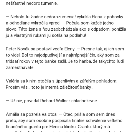
nešťastné nedorozumenie…
— Nebolo tu žiadne nedorozumenie! vykríkla Elena z pohovky
a odhodlane vykročila vpred. — Počula som každé jedno
slovo. Táto žena s ňou zaobchádzala ako s odpadom, ponížila
ju a vlastnými rukami ju sotila na podlahu!
Peter Novák sa postavil vedľa Eleny: — Presne tak, aj ich som
to videl. Bol to najodpudivejší a najtrápnejší čin, aký som za
tridsať rokov v tejto banke zažil. Je to hanba, že takýchto ľudí
zamestnávate.
Valéria sa k nim otočila s úpenlivým a zúfalým pohľadom: —
Prosím vás… toto je interná záležitosť banky…
— Už nie, povedal Richard Wallner chladnokrvne.
Amália sa pozrela на otca: — Otec, prišla som sem dnes
preto, aby som osobne podpísala finálne schválenie veľkého
finančného grantu pre Eleninu kliniku. Grantu, ktorý má