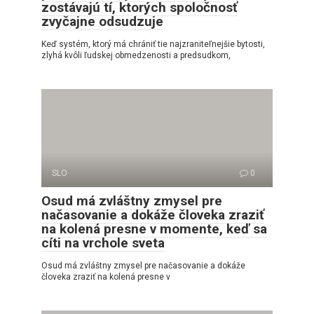
zostávajú tí, ktorých spoločnosť
zvyčajne odsudzuje
Keď systém, ktorý má chrániť tie najzraniteľnejšie bytosti,
zlyhá kvôli ľudskej obmedzenosti a predsudkom,
SLO
0
Osud má zvláštny zmysel pre
načasovanie a dokáže človeka zraziť
na kolená presne v momente, keď sa
cíti na vrchole sveta
Osud má zvláštny zmysel pre načasovanie a dokáže
človeka zraziť na kolená presne v