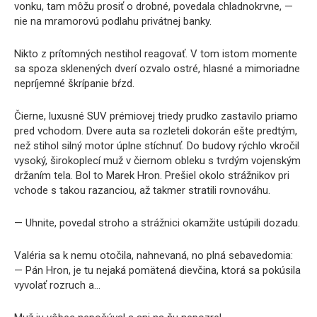
vonku, tam môžu prosiť o drobné, povedala chladnokrvne, —
nie na mramorovú podlahu privátnej banky.
Nikto z prítomných nestihol reagovať. V tom istom momente
sa spoza sklenených dverí ozvalo ostré, hlasné a mimoriadne
nepríjemné škrípanie bŕzd.
Čierne, luxusné SUV prémiovej triedy prudko zastavilo priamo
pred vchodom. Dvere auta sa rozleteli dokorán ešte predtým,
než stihol silný motor úplne stíchnuť. Do budovy rýchlo vkročil
vysoký, širokoplecí muž v čiernom obleku s tvrdým vojenským
držaním tela. Bol to Marek Hron. Prešiel okolo strážnikov pri
vchode s takou razanciou, až takmer stratili rovnováhu.
— Uhnite, povedal stroho a strážnici okamžite ustúpili dozadu.
Valéria sa k nemu otočila, nahnevaná, no plná sebavedomia:
— Pán Hron, je tu nejaká pomätená dievčina, ktorá sa pokúsila
vyvolať rozruch a…