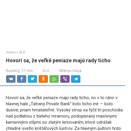
Home
»
SLO
Hovorí sa, že veľké peniaze majú rady ticho
Reading:
21 min
SLO
NEknya Ginya
Hovorí sa, že veľké peniaze majú rady ticho, no v to ráno v
hlavnej hale „Tatrany Private Bank“ bolo ticho iné — bolo
dusivé, priam hmatateľné. Vysoký strop sa týčil tri poschodia
nad podlahou z bieleho mramoru, podopieraný masívnymi
kamennými stĺpmi so zlatým lemovaním, ktoré odrážali
chladné svetlo krištáľových lustrov. Za hlavným pultom hrdo