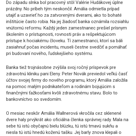
Do západu slnka bol pracovný stôl Valérie Hudákovej úplne
prázdny. No príbeh tým neskončil. Amália odmietla prípad
utajiť a uzavrieť ho za zatvorenými dverami, ako to bohaté
inštitúcie často robia. Na jej žiadosť banka oznámila rozsiahlu
vnútornú reformu. Každý jeden zamestnanec prešiel prísnym
školením o prístupnosti, rovnosti práv a rešpektujúcom
prístupe k hociakému človeku. Tí zamestnanci, ktorí sa báli
zasiahnuť počas incidentu, museli čestne svedčiť a pomáhať
pri budovaní nového, ľudskejšieho systému.
Banka tiež trojnásobne zvýšila svoj ročný príspevok pre
zdravotnú kliniku pani Eleny. Peter Novák previedol veľkú časť
účtov svojej firmy do nového programu, ktorý Amália založila
na pomoc malým podnikateľom a rodinám bojujúcim s
finančnými ťažkosťami kvôli zdravotnému stavu. Bolo to
bankovníctvo so svedomím.
O mesiac neskôr Amália Wallnerová vkročila cez sklenené
dvere haly prvýkrát ako oficiálna členka správnej rady. Mala na
sebe tú istú obyčajnú bielu blúzku, tú istú tmavú sukňu a
niesla tú istú hnedú koženú tašku. Jej barly znova klepali o