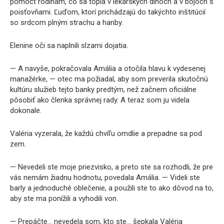
pomôcť rodinám, čo sa topia v lekárskych dlhoch a v bojoch s
poisťovňami. Ľuďom, ktorí prichádzajú do takýchto inštitúcií
so srdcom plným strachu a hanby.
Elenine oči sa naplnili slzami dojatia.
— A navyše, pokračovala Amália a otočila hlavu k vydesenej
manažérke, — otec ma požiadal, aby som preverila skutočnú
kultúru služieb tejto banky predtým, než začnem oficiálne
pôsobiť ako členka správnej rady. A teraz som ju videla
dokonale.
Valéria vyzerala, že každú chvíľu omdlie a prepadne sa pod
zem.
— Nevedeli ste moje priezvisko, a preto ste sa rozhodli, že pre
vás nemám žiadnu hodnotu, povedala Amália. — Videli ste
barly a jednoduché oblečenie, a použili ste to ako dôvod na to,
aby ste ma ponížili a vyhodili von.
— Prepáčte… nevedela som, kto ste… šepkala Valéria