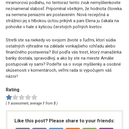
mramorovú podlahu, no tentoraz tento zvuk nemyšlienkovite
neznamenal slabosť. Pripomínal všetkým, že hodnota človeka
sa nemeria peniazmi ani postavením. Nová recepčná a
strážnici jej s hlbokou úctou prikývli a pani Elena ju čakala na
pohovke v hale s kyticou čerstvých poľných kvetov.
Stretli ste sa niekedy vo svojom živote s ľuďmi, ktorí súdia
ostatných výhradne na základe vonkajšieho vzhľadu alebo
finančného postavenia? Bol podľa vás trest, ktorý manažérka
banky dostala, spravodlivý, a ako by ste na mieste Amálie
postupovali vy sami? Podeľte sa o svoje myšlienky a osobné
skúsenosti v komentároch, veľmi rada si vypočujem váš
názor!
Rating
(
1
assessment, average
1
from
5
)
Like this post? Please share to your friends: