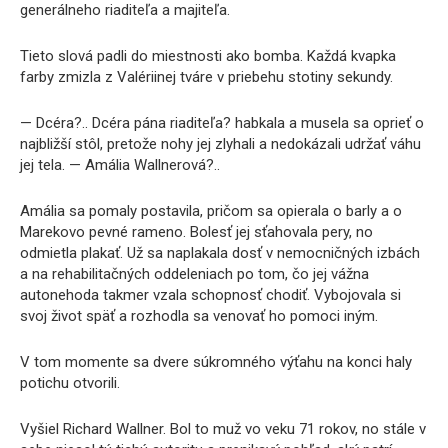
generálneho riaditeľa a majiteľa.
Tieto slová padli do miestnosti ako bomba. Každá kvapka
farby zmizla z Valériinej tváre v priebehu stotiny sekundy.
— Dcéra?.. Dcéra pána riaditeľa? habkala a musela sa oprieť o
najbližší stôl, pretože nohy jej zlyhali a nedokázali udržať váhu
jej tela. — Amália Wallnerová?..
Amália sa pomaly postavila, pričom sa opierala o barly a o
Marekovo pevné rameno. Bolesť jej sťahovala pery, no
odmietla plakať. Už sa naplakala dosť v nemocničných izbách
a na rehabilitačných oddeleniach po tom, čo jej vážna
autonehoda takmer vzala schopnosť chodiť. Vybojovala si
svoj život späť a rozhodla sa venovať ho pomoci iným.
V tom momente sa dvere súkromného výťahu na konci haly
potichu otvorili.
Vyšiel Richard Wallner. Bol to muž vo veku 71 rokov, no stále v