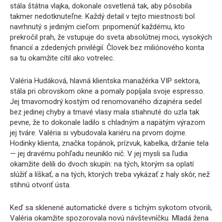
stála štátna vlajka, dokonale osvetlená tak, aby pôsobila
takmer nedotknuteľne. Každý detail v tejto miestnosti bol
navrhnutý s jediným cieľom: pripomenúť každému, kto
prekročil prah, že vstupuje do sveta absolútnej moci, vysokých
financií a zdedených privilégií. Človek bez miliónového konta
sa tu okamžite cítil ako votrelec.
Valéria Hudáková, hlavná klientska manažérka VIP sektora,
stála pri obrovskom okne a pomaly popíjala svoje espresso.
Jej tmavomodrý kostým od renomovaného dizajnéra sedel
bez jedinej chyby a tmavé vlasy mala stiahnuté do uzla tak
pevne, že to dokonale ladilo s chladným a napätým výrazom
jej tváre. Valéria si vybudovala kariéru na prvom dojme.
Hodinky klienta, značka topánok, prízvuk, kabelka, držanie tela
— jej dravému pohľadu neuniklo nič. V jej mysli sa ľudia
okamžite delili do dvoch skupín: na tých, ktorým sa oplatí
slúžiť a líškať, a na tých, ktorých treba vykázať z haly skôr, než
stihnú otvoriť ústa.
Keď sa sklenené automatické dvere s tichým sykotom otvorili,
Valéria okamžite spozorovala novú návštevníčku. Mladá žena