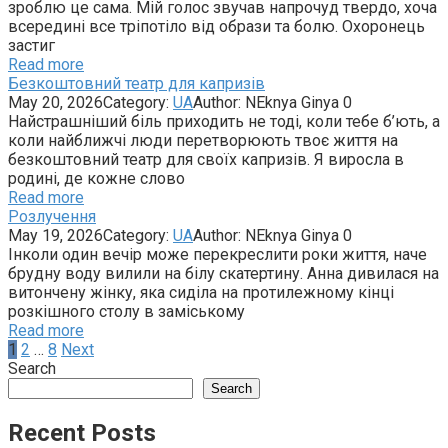
зроблю це сама. Мій голос звучав напрочуд твердо, хоча
всередині все тріпотіло від образи та болю. Охоронець
застиг
Read more
Безкоштовний театр для капризів
May 20, 2026
Category:
UA
Author:
NEknya Ginya
0
Найстрашніший біль приходить не тоді, коли тебе б’ють, а
коли найближчі люди перетворюють твоє життя на
безкоштовний театр для своїх капризів. Я виросла в
родині, де кожне слово
Read more
Розлучення
May 19, 2026
Category:
UA
Author:
NEknya Ginya
0
Інколи один вечір може перекреслити роки життя, наче
брудну воду вилили на білу скатертину. Анна дивилася на
витончену жінку, яка сиділа на протилежному кінці
розкішного столу в заміському
Read more
Posts
1
2
…
8
Next
pagination
Search
Search
Recent Posts