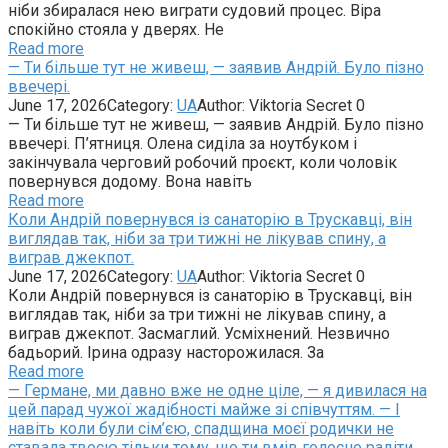
ніби збиралася нею виграти судовий процес. Віра
спокійно стояла у дверях. Не
Read more
— Ти більше тут не живеш, — заявив Андрій. Було пізно
ввечері.
June 17, 2026
Category:
UA
Author:
Viktoria Secret
0
— Ти більше тут не живеш, — заявив Андрій. Було пізно
ввечері. П’ятниця. Олена сиділа за ноутбуком і
закінчувала черговий робочий проєкт, коли чоловік
повернувся додому. Вона навіть
Read more
Коли Андрій повернувся із санаторію в Трускавці, він
виглядав так, ніби за три тижні не лікував спину, а
виграв джекпот.
June 17, 2026
Category:
UA
Author:
Viktoria Secret
0
Коли Андрій повернувся із санаторію в Трускавці, він
виглядав так, ніби за три тижні не лікував спину, а
виграв джекпот. Засмаглий. Усміхнений. Незвично
бадьорий. Ірина одразу насторожилася. За
Read more
— Германе, ми давно вже не одне ціле, — я дивилася на
цей парад чужої жадібності майже зі співчуттям. — І
навіть коли були сім’єю, спадщина моєї родички не
ставала твоєю тільки тому, що ти вмів голосно радіти.