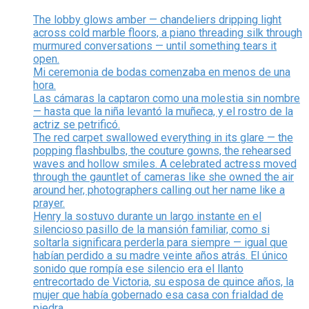
The lobby glows amber — chandeliers dripping light
across cold marble floors, a piano threading silk through
murmured conversations — until something tears it
open.
Mi ceremonia de bodas comenzaba en menos de una
hora.
Las cámaras la captaron como una molestia sin nombre
— hasta que la niña levantó la muñeca, y el rostro de la
actriz se petrificó.
The red carpet swallowed everything in its glare — the
popping flashbulbs, the couture gowns, the rehearsed
waves and hollow smiles. A celebrated actress moved
through the gauntlet of cameras like she owned the air
around her, photographers calling out her name like a
prayer.
Henry la sostuvo durante un largo instante en el
silencioso pasillo de la mansión familiar, como si
soltarla significara perderla para siempre — igual que
habían perdido a su madre veinte años atrás. El único
sonido que rompía ese silencio era el llanto
entrecortado de Victoria, su esposa de quince años, la
mujer que había gobernado esa casa con frialdad de
piedra.