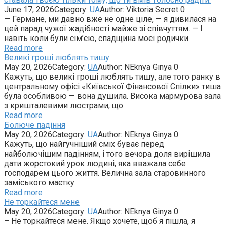
June 17, 2026
Category:
UA
Author:
Viktoria Secret
0
— Германе, ми давно вже не одне ціле, — я дивилася на
цей парад чужої жадібності майже зі співчуттям. — І
навіть коли були сім’єю, спадщина моєї родички
Read more
Великі гроші люблять тишу
May 20, 2026
Category:
UA
Author:
NEknya Ginya
0
Кажуть, що великі гроші люблять тишу, але того ранку в
центральному офісі «Київської Фінансової Спілки» тиша
була особливою — вона душила. Висока мармурова зала
з кришталевими люстрами, що
Read more
Болюче падіння
May 20, 2026
Category:
UA
Author:
NEknya Ginya
0
Кажуть, що найгучніший сміх буває перед
найболючішим падінням, і того вечора доля вирішила
дати жорстокий урок людині, яка вважала себе
господарем цього життя. Велична зала старовинного
заміського маєтку
Read more
Не торкайтеся мене
May 20, 2026
Category:
UA
Author:
NEknya Ginya
0
– Не торкайтеся мене. Якщо хочете, щоб я пішла, я