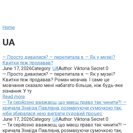
Home
UA
— Просто дивилися? — перепитала я. — Як у музеї?
Квитки теж продавав?
June 17, 2026
Category:
UA
Author:
Viktoria Secret
0
— Просто дивилися? — перепитала я. — Як у музеї?
Квитки теж продавав? Роман мовчав. І саме це
мовчання сказало мені набагато більше, ніж будь-яке
зізнання. У ту
Read more
— Ти серйозно вважаєш, що маєш право так чинити?! —
кричала Зінаїда Павлівна, розмахуючи сумочкою так,
ніби збиралася нею виграти судовий процес.
June 17, 2026
Category:
UA
Author:
Viktoria Secret
0
— Ти серйозно вважаєш, що маєш право так чинити?! —
кричала Зінаїда Павлівна, розмахуючи сумочкою так,