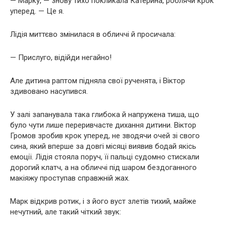
— Марку, — знову тихо покликала Катерина, роблячи крок
уперед. — Це я.
Лідія миттєво змінилася в обличчі й просичала:
— Прислуго, відійди негайно!
Але дитина раптом підняла свої рученята, і Віктор
здивовано насупився.
У залі запанувала така глибока й напружена тиша, що
було чути лише переривчасте дихання дитини. Віктор
Громов зробив крок уперед, не зводячи очей зі свого
сина, який вперше за довгі місяці виявив бодай якісь
емоції. Лідія стояла поруч, її пальці судомно стискали
дорогий клатч, а на обличчі під шаром бездоганного
макіяжу проступав справжній жах.
Марк відкрив ротик, і з його вуст злетів тихий, майже
нечутний, але такий чіткий звук: