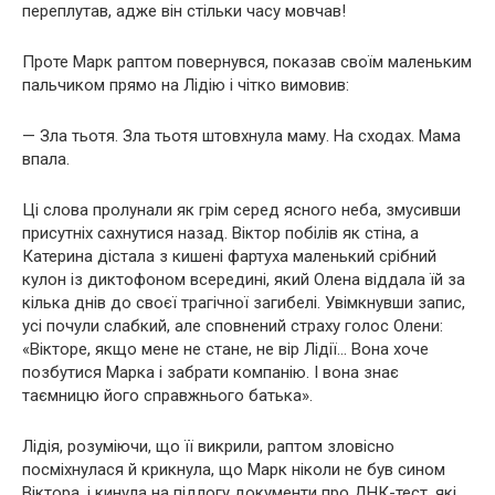
переплутав, адже він стільки часу мовчав!
Проте Марк раптом повернувся, показав своїм маленьким
пальчиком прямо на Лідію і чітко вимовив:
— Зла тьотя. Зла тьотя штовхнула маму. На сходах. Мама
впала.
Ці слова пролунали як грім серед ясного неба, змусивши
присутніх сахнутися назад. Віктор побілів як стіна, а
Катерина дістала з кишені фартуха маленький срібний
кулон із диктофоном всередині, який Олена віддала їй за
кілька днів до своєї трагічної загибелі. Увімкнувши запис,
усі почули слабкий, але сповнений страху голос Олени:
«Вікторе, якщо мене не стане, не вір Лідії… Вона хоче
позбутися Марка і забрати компанію. І вона знає
таємницю його справжнього батька».
Лідія, розуміючи, що її викрили, раптом зловісно
посміхнулася й крикнула, що Марк ніколи не був сином
Віктора, і кинула на підлогу документи про ДНК-тест, які