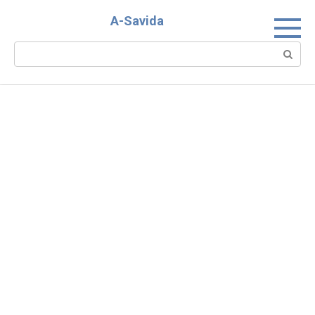
Skip
A-Savida
to
content
Search: