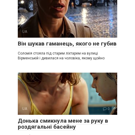
UA
0
Він шукав гаманець, якого не губив
Соломія стояла під старим ліхтарем на вулиці
Вірменській і дивилася на чоловіка, якому щойно
UA
0
Донька смикнула мене за руку в
роздягальні басейну