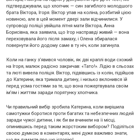
підтверджували, що хлопчик — син загиблого молодшого
брата Віктора, Ігоря. Віктор упав на коліна, розбитий цією
новиною, але в цей момент двері зали відчинилися. У
супроводі поліції увійшла літня мати Віктора, Анна
Борисівна, яка заявила, що Ігор насправді живий — вона
переховувала його після замаху, і Олена збиралася
повернути його додому саме в ту ніч, коли загинула.
Коли на ганку з’явився чоловік, як дві краплі води схожий
на Ігоря, малюк радісно закричав: «Тато!». Лідію в сльозах
та люті вивела поліція. Віктор, підвівшись із колін, підійшов
до Катерини, яка тримала дитину, і низько вклонився їй
перед усіма гостями за те, що вона пожертвувала своїм
ім’ям і життям заради порятунку хлопчика.
Чи правильний вибір зробила Катерина, коли вирішила
самотужки боротися проти багатих та небезпечних людей
заради чужої дитини, і як би ви вчинили на її місці,
опинившись перед таким жорстоким вибором? Поділіться
своєю думкою в коментарях, мені дуже важливо знати,
що ви думаєте про цю історію!