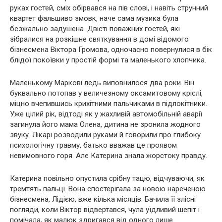
руках гостей, сміх обірвався на пів слові, і навіть струнний
квартет фальшиво змовк, наче сама музика була
безжально задушена. Двісті поважних гостей, які
зібралися на розкішне святкування в домі відомого
бізнесмена Віктора Громова, одночасно повернулися в бік
блідої покоївки у простій формі та маленького хлопчика.
Маленькому Маркові ледь виповнилося два роки. Він
буквально потопав у величезному оксамитовому кріслі,
міцно вчепившись крихітними пальчиками в підлокітники.
Уже цілий рік, відтоді як у жахливій автомобільній аварії
загинула його мама Олена, дитина не зронила жодного
звуку. Лікарі розводили руками й говорили про глибоку
психологічну травму, батько вважав це проявом
невимовного горя. Але Катерина знала жорстоку правду.
Катерина повільно опустила срібну тацю, відчуваючи, як
тремтять пальці. Вона спостерігала за новою нареченою
бізнесмена, Лідією, вже кілька місяців. Бачила її злісні
погляди, коли Віктор відвертався, чула уїдливий шепіт і
помічала, як малюк здригався від одного лише