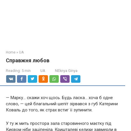
Home
»
UA
Справжня любов
Reading:
5 min
UA
NEknya Ginya
— Марку… скажи хоч щось. Будь ласка… хоча б одне
слово, — цей благальний шепіт зірвався з губ Катерини
Коваль до того, як страх встиг її зупинити.
У ту ж мить простора зала старовинного маєтку під
Києвом ніби заціпеніла. Кришталеві келихи завмерли в