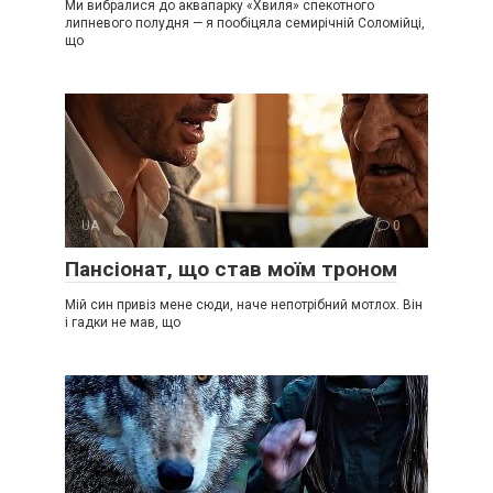
Ми вибралися до аквапарку «Хвиля» спекотного
липневого полудня — я пообіцяла семирічній Соломійці,
що
UA
0
Пансіонат, що став моїм троном
Мій син привіз мене сюди, наче непотрібний мотлох. Він
і гадки не мав, що