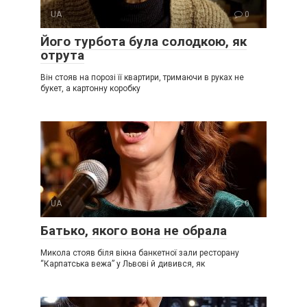
UA
0
Його турбота була солодкою, як
отрута
Він стояв на порозі її квартири, тримаючи в руках не
букет, а картонну коробку
UA
0
Батько, якого вона не обрала
Микола стояв біля вікна банкетної зали ресторану
“Карпатська вежа” у Львові й дивився, як