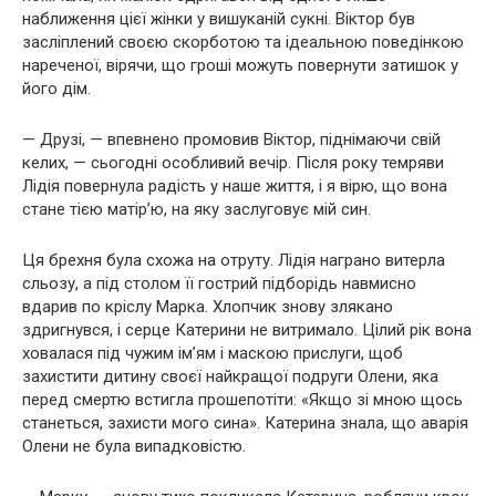
наближення цієї жінки у вишуканій сукні. Віктор був
засліплений своєю скорботою та ідеальною поведінкою
нареченої, вірячи, що гроші можуть повернути затишок у
його дім.
— Друзі, — впевнено промовив Віктор, піднімаючи свій
келих, — сьогодні особливий вечір. Після року темряви
Лідія повернула радість у наше життя, і я вірю, що вона
стане тією матір’ю, на яку заслуговує мій син.
Ця брехня була схожа на отруту. Лідія награно витерла
сльозу, а під столом її гострий підборідь навмисно
вдарив по кріслу Марка. Хлопчик знову злякано
здригнувся, і серце Катерини не витримало. Цілий рік вона
ховалася під чужим ім’ям і маскою прислуги, щоб
захистити дитину своєї найкращої подруги Олени, яка
перед смертю встигла прошепотіти: «Якщо зі мною щось
станеться, захисти мого сина». Катерина знала, що аварія
Олени не була випадковістю.