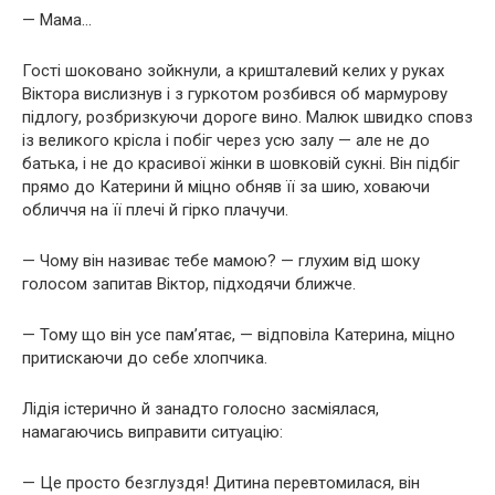
— Мама…
Гості шоковано зойкнули, а кришталевий келих у руках
Віктора вислизнув і з гуркотом розбився об мармурову
підлогу, розбризкуючи дороге вино. Малюк швидко сповз
із великого крісла і побіг через усю залу — але не до
батька, і не до красивої жінки в шовковій сукні. Він підбіг
прямо до Катерини й міцно обняв її за шию, ховаючи
обличчя на її плечі й гірко плачучи.
— Чому він називає тебе мамою? — глухим від шоку
голосом запитав Віктор, підходячи ближче.
— Тому що він усе пам’ятає, — відповіла Катерина, міцно
притискаючи до себе хлопчика.
Лідія істерично й занадто голосно засміялася,
намагаючись виправити ситуацію:
— Це просто безглуздя! Дитина перевтомилася, він