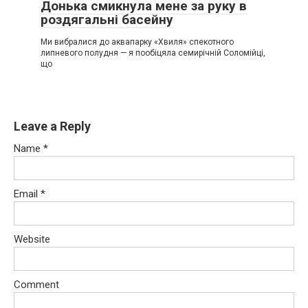
Донька смикнула мене за руку в
роздягальні басейну
Ми вибралися до аквапарку «Хвиля» спекотного
липневого полудня — я пообіцяла семирічній Соломійці,
що
Leave a Reply
Name
*
Email
*
Website
Comment