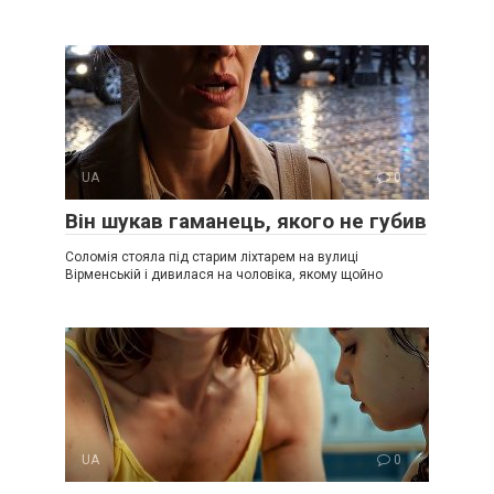
UA
0
Він шукав гаманець, якого не губив
Соломія стояла під старим ліхтарем на вулиці
Вірменській і дивилася на чоловіка, якому щойно
UA
0