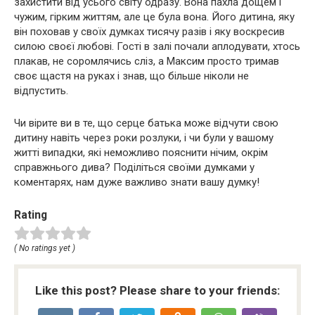
захистити від усього світу одразу. Вона пахла дощем і
чужим, гірким життям, але це була вона. Його дитина, яку
він поховав у своїх думках тисячу разів і яку воскресив
силою своєї любові. Гості в залі почали аплодувати, хтось
плакав, не соромлячись сліз, а Максим просто тримав
своє щастя на руках і знав, що більше ніколи не
відпустить.
Чи вірите ви в те, що серце батька може відчути свою
дитину навіть через роки розлуки, і чи були у вашому
житті випадки, які неможливо пояснити нічим, окрім
справжнього дива? Поділіться своїми думками у
коментарях, нам дуже важливо знати вашу думку!
Rating
( No ratings yet )
Like this post? Please share to your friends: