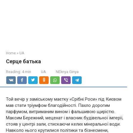
Home
»
UA
Серце батька
Reading:
4 min
UA
NEknya Ginya
Той вечір у заміському маєтку «Срібні Роси» під Києвом
мав стати тріумфом благодійності. Пахло дорогим
парфумом, витриманим вином і фальшивою щирістю.
Максим Бережний, меценат і власник будівельної імперії,
стояв у центрі зали, стискаючи келих мінеральної води.
Навколо нього крутилися політики та бізнесмени,