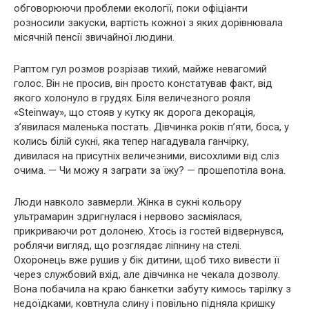
обговорюючи проблеми екології, поки офіціанти
розносили закуски, вартість кожної з яких дорівнювала
місячній пенсії звичайної людини.
Раптом гул розмов розрізав тихий, майже невагомий
голос. Він не просив, він просто констатував факт, від
якого холонуло в грудях. Біля величезного рояля
«Steinway», що стояв у кутку як дорога декорація,
з’явилася маленька постать. Дівчинка років п’яти, боса, у
колись білій сукні, яка тепер нагадувала ганчірку,
дивилася на присутніх величезними, висохлими від сліз
очима. — Чи можу я заграти за їжу? — прошепотіла вона.
Люди навколо завмерли. Жінка в сукні кольору
ультрамарин здригнулася і нервово засміялася,
прикриваючи рот долонею. Хтось із гостей відвернувся,
роблячи вигляд, що розглядає ліпнину на стелі.
Охоронець вже рушив у бік дитини, щоб тихо вивести її
через службовий вхід, але дівчинка не чекала дозволу.
Вона побачила на краю банкетки забуту кимось тарілку з
недоїдками, ковтнула слину і повільно підняла кришку