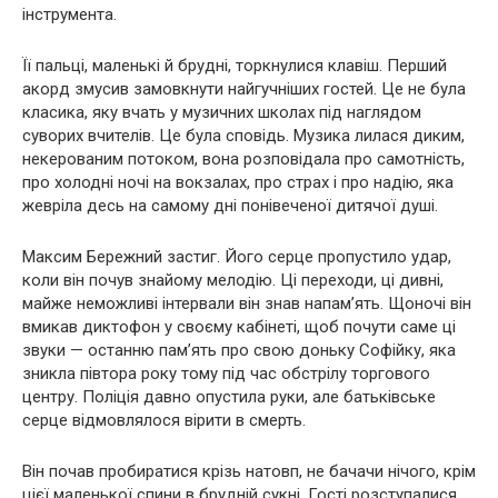
інструмента.
Її пальці, маленькі й брудні, торкнулися клавіш. Перший
акорд змусив замовкнути найгучніших гостей. Це не була
класика, яку вчать у музичних школах під наглядом
суворих вчителів. Це була сповідь. Музика лилася диким,
некерованим потоком, вона розповідала про самотність,
про холодні ночі на вокзалах, про страх і про надію, яка
жевріла десь на самому дні понівеченої дитячої душі.
Максим Бережний застиг. Його серце пропустило удар,
коли він почув знайому мелодію. Ці переходи, ці дивні,
майже неможливі інтервали він знав напам’ять. Щоночі він
вмикав диктофон у своєму кабінеті, щоб почути саме ці
звуки — останню пам’ять про свою доньку Софійку, яка
зникла півтора року тому під час обстрілу торгового
центру. Поліція давно опустила руки, але батьківське
серце відмовлялося вірити в смерть.
Він почав пробиратися крізь натовп, не бачачи нічого, крім
цієї маленької спини в брудній сукні. Гості розступалися,