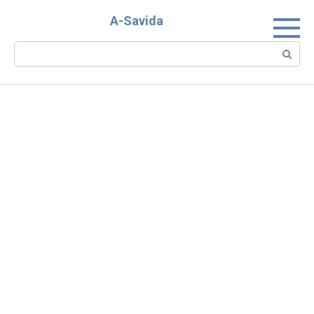
Skip
A-Savida
to
content
Search: