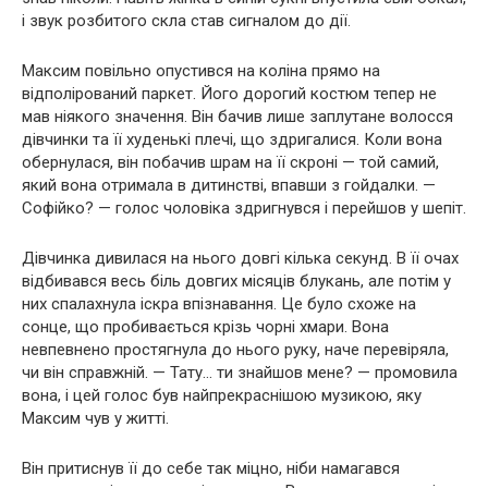
і звук розбитого скла став сигналом до дії.
Максим повільно опустився на коліна прямо на
відполірований паркет. Його дорогий костюм тепер не
мав ніякого значення. Він бачив лише заплутане волосся
дівчинки та її худенькі плечі, що здригалися. Коли вона
обернулася, він побачив шрам на її скроні — той самий,
який вона отримала в дитинстві, впавши з гойдалки. —
Софійко? — голос чоловіка здригнувся і перейшов у шепіт.
Дівчинка дивилася на нього довгі кілька секунд. В її очах
відбивався весь біль довгих місяців блукань, але потім у
них спалахнула іскра впізнавання. Це було схоже на
сонце, що пробивається крізь чорні хмари. Вона
невпевнено простягнула до нього руку, наче перевіряла,
чи він справжній. — Тату… ти знайшов мене? — промовила
вона, і цей голос був найпрекраснішою музикою, яку
Максим чув у житті.
Він притиснув її до себе так міцно, ніби намагався