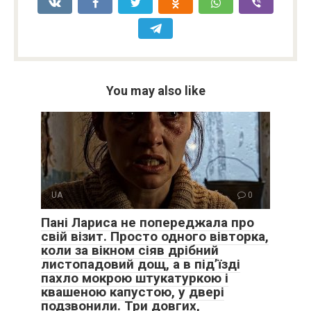
You may also like
UA
0
Пані Лариса не попереджала про
свій візит. Просто одного вівторка,
коли за вікном сіяв дрібний
листопадовий дощ, а в під’їзді
пахло мокрою штукатуркою і
квашеною капустою, у двері
подзвонили. Три довгих,