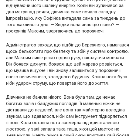
відчуваючи його шалену енергію. Коли він зупинився за
два метри від рояля, дівчинка саме почала складну
імпровізацію, яку Софійка вигадала сама за тиждень до
того жахливого дня. — Звідки вона знає цю пісню? —
прохрипів Максим, звертаючись до порожнечі.
Адміністратор заходу, що підбіг до Бережного, намагався
щось белькотати про безпеку та збій у системі контролю,
але Максим лише різко підняв руку, наказуючи мовчати.
Він боявся дихнути, боявся, що цей марево розвіється,
що музика вщухне і він знову залишиться у порожнечі
свого величезного, холодного будинку. Кожна нота була
ніби ударом струму, що повертав його до життя.
Дівчинка не бачила нікого. Вона була там, де немає
багатих залів і байдужих поглядів. Її маленькі ніжки не
діставали до педалей, але вона так майстерно володіла
звуком, що здавалося, ніби сам інструмент підкоряється
її волі. Коли остання нота завмерла під кришталевою
люстрою, у залі запала така тиша, якої цей маєток не
знав ніколи. Навіть жінка в синій сукні впустила свій бокал,