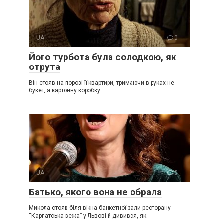
UA
0
Його турбота була солодкою, як
отрута
Він стояв на порозі її квартири, тримаючи в руках не
букет, а картонну коробку
UA
0
Батько, якого вона не обрала
Микола стояв біля вікна банкетної зали ресторану
“Карпатська вежа” у Львові й дивився, як