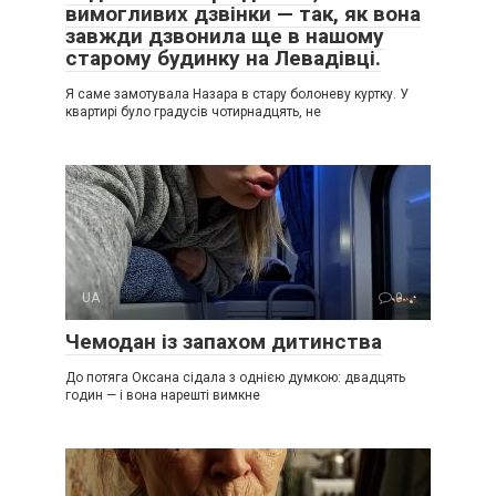
вимогливих дзвінки — так, як вона
завжди дзвонила ще в нашому
старому будинку на Левадівці.
Я саме замотувала Назара в стару болоневу куртку. У
квартирі було градусів чотирнадцять, не
UA
0
Чемодан із запахом дитинства
До потяга Оксана сідала з однією думкою: двадцять
годин — і вона нарешті вимкне