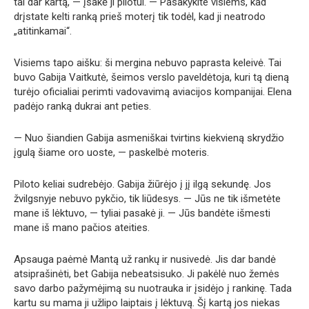
tai dar kartą, — įsakė ji pilotui. — Pasakykite visiems, kad
drįstate kelti ranką prieš moterį tik todėl, kad ji neatrodo
„atitinkamai“.
Visiems tapo aišku: ši mergina nebuvo paprasta keleivė. Tai
buvo Gabija Vaitkutė, šeimos verslo paveldėtoja, kuri tą dieną
turėjo oficialiai perimti vadovavimą aviacijos kompanijai. Elena
padėjo ranką dukrai ant peties.
— Nuo šiandien Gabija asmeniškai tvirtins kiekvieną skrydžio
įgulą šiame oro uoste, — paskelbė moteris.
Piloto keliai sudrebėjo. Gabija žiūrėjo į jį ilgą sekundę. Jos
žvilgsnyje nebuvo pykčio, tik liūdesys. — Jūs ne tik išmetėte
mane iš lėktuvo, — tyliai pasakė ji. — Jūs bandėte išmesti
mane iš mano pačios ateities.
Apsauga paėmė Mantą už rankų ir nusivedė. Jis dar bandė
atsiprašinėti, bet Gabija nebeatsisuko. Ji pakėlė nuo žemės
savo darbo pažymėjimą su nuotrauka ir įsidėjo į rankinę. Tada
kartu su mama ji užlipo laiptais į lėktuvą. Šį kartą jos niekas