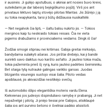
ir ausinės. Ji gulėjo apstulbusi, o akiniai ant nosies buvo kreivi,
suteikdami jai dar labesnį bejėgiškumo pojūtį. Virš jos ant
privataus lėktuvo laiptų stovėjo pilotas Mantas. Jis žiūrėjo į ją
su tokia neapykanta, tarsi ji būtų didžiausia nusikaltėlė.
— Net negalvok čia lipti, — šaltu balsu nukirto jis. — Tokios
merginos kaip tu neskraido tokiais reisais. Čia ne vieta
pigiems drabužiams ir provincialiems veidams. Dingk iš čia!
Žodžiai smogė stipriau nei kritimas. Gabija greitai mirksėjo,
bandydama sulaikyti ašaras. Jos pirštai drebėjo, kai ji bandė
surinkti savo daiktus nuo karšto asfalto. Ji jautėsi tokia maža,
tokia pažeminta prieš šį vyrą, kuris jautėsi padėties šeimininku.
Bet staiga tylą nutraukė galingas variklio garsas. Juodas
blizgantis visureigis sustojo visai šalia. Piloto veidas
apsiblausė, jis akivaizdžiai nesitikėjo svečių.
Iš automobilio išlipo elegantiška moteris vardu Elena.
Kiekvienas jos judesys išspinduliavo ramybę ir prabangą. Ji net
nepažvelgė į pilotą. Ji priėjo tiesiai prie Gabijos, atsiklaupė
šalia jos ant purvino betono ir švelniai padėjo atsistoti.