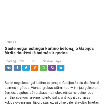
Home
»
LT
Saulė negailestingai kaitino betoną, o Gabijos
širdis daužėsi iš baimės ir gėdos
Reading:
5 min
LT
NEknya Ginya
Saulė negailestingai kaitino betoną, o Gabijos širdis daužėsi iš
baimės ir gėdos. Vienas grubus stūmimas — ir ji jau gulėjo ant
žemės, pajutusi aštrų skausmą nubrozdintame delne. Jos
smėlio spalvos rankinė nukrito šalia, o iš jos išbiro visas
kuklus gyvenimas: lūpų dažai, užrašų knygelė, skrydžio bilietas