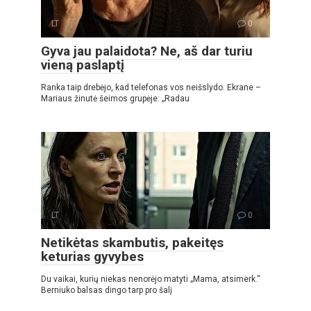
LT
0
Gyva jau palaidota? Ne, aš dar turiu
vieną paslaptį
Ranka taip drebėjo, kad telefonas vos neišslydo. Ekrane –
Mariaus žinutė šeimos grupėje: „Radau
LT
0
Netikėtas skambutis, pakeitęs
keturias gyvybes
Du vaikai, kurių niekas nenorėjo matyti „Mama, atsimerk.“
Berniuko balsas dingo tarp pro šalį