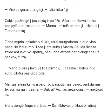
— Viskas gerai, brangioji, — tyliai ištarė ji.
Gabija pažvelgė į jos veidą ir palūžo. Ašaros nebevaldomai
pasipylė per skruostus. — Mama… — teišlemeno ji, įsikibusi į
Elenos ranką.
Elena stipriai apkabino dukrą, tarsi saugodama ją nuo viso
pasaulio žiaurumo. Tada ji atsisuko į Mantą. Saulės šviesa
žaidė ant lėktuvo sparnų, bet Elena atrodė dar didingesnė už
bet kokį turtą.
— Mano dukra į lėktuvą lips pirmoji, — pasakė ji balsu, nuo
kurio pilotui pašiurpo oda.
Mantas akimirksniu išbalo. Jo pasipūtimas dingo, palikdamas
tik sumišimą ir baimę. — Dukra? Aš… aš nežinojau… — mikčiojo
jis.
Elena žengė žingsnį arčiau. — Šis lėktuvas priklauso mūsų