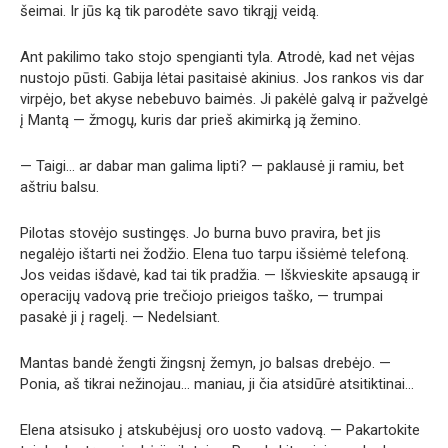
šeimai. Ir jūs ką tik parodėte savo tikrąjį veidą.
Ant pakilimo tako stojo spengianti tyla. Atrodė, kad net vėjas
nustojo pūsti. Gabija lėtai pasitaisė akinius. Jos rankos vis dar
virpėjo, bet akyse nebebuvo baimės. Ji pakėlė galvą ir pažvelgė
į Mantą — žmogų, kuris dar prieš akimirką ją žemino.
— Taigi… ar dabar man galima lipti? — paklausė ji ramiu, bet
aštriu balsu.
Pilotas stovėjo sustingęs. Jo burna buvo pravira, bet jis
negalėjo ištarti nei žodžio. Elena tuo tarpu išsiėmė telefoną.
Jos veidas išdavė, kad tai tik pradžia. — Iškvieskite apsaugą ir
operacijų vadovą prie trečiojo prieigos taško, — trumpai
pasakė ji į ragelį. — Nedelsiant.
Mantas bandė žengti žingsnį žemyn, jo balsas drebėjo. —
Ponia, aš tikrai nežinojau… maniau, ji čia atsidūrė atsitiktinai…
Elena atsisuko į atskubėjusį oro uosto vadovą. — Pakartokite