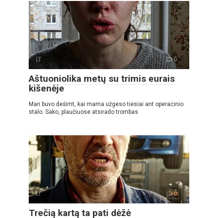
LT
0
Aštuoniolika metų su trimis eurais
kišenėje
Man buvo dešimt, kai mama užgeso tiesiai ant operacinio
stalo. Sako, plaučiuose atsirado trombas
LT
0
Trečią kartą ta pati dėžė