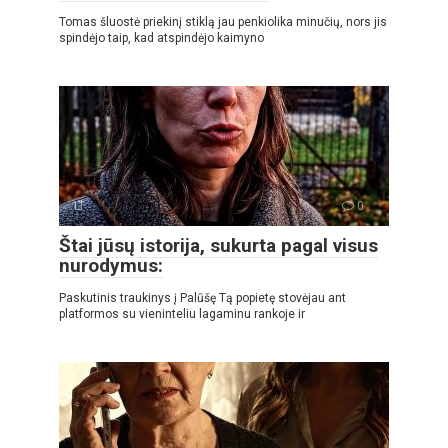
Tomas šluostė priekinį stiklą jau penkiolika minučių, nors jis
spindėjo taip, kad atspindėjo kaimyno
LT
0
Štai jūsų istorija, sukurta pagal visus
nurodymus:
Paskutinis traukinys į Palūšę Tą popietę stovėjau ant
platformos su vieninteliu lagaminu rankoje ir