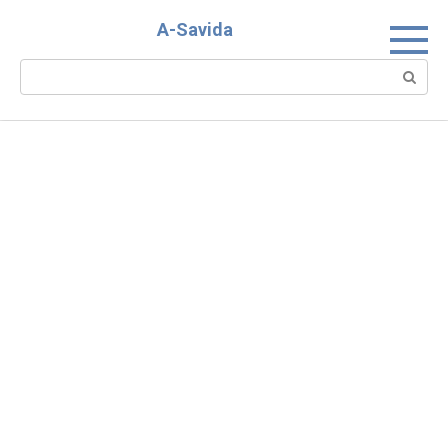
Skip
A-Savida
to
content
Search: