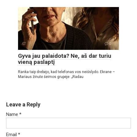
LT
0
Gyva jau palaidota? Ne, aš dar turiu
vieną paslaptį
Ranka taip drebėjo, kad telefonas vos neišslydo. Ekrane –
Mariaus žinutė šeimos grupėje: „Radau
Leave a Reply
Name
*
Email
*