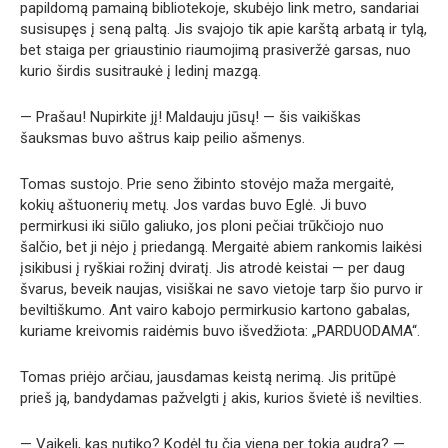
papildomą pamainą bibliotekoje, skubėjo link metro, sandariai
susisupęs į seną paltą. Jis svajojo tik apie karštą arbatą ir tylą,
bet staiga per griaustinio riaumojimą prasiveržė garsas, nuo
kurio širdis susitraukė į ledinį mazgą.
— Prašau! Nupirkite jį! Maldauju jūsų! — šis vaikiškas
šauksmas buvo aštrus kaip peilio ašmenys.
Tomas sustojo. Prie seno žibinto stovėjo maža mergaitė,
kokių aštuonerių metų. Jos vardas buvo Eglė. Ji buvo
permirkusi iki siūlo galiuko, jos ploni pečiai trūkčiojo nuo
šalčio, bet ji nėjo į priedangą. Mergaitė abiem rankomis laikėsi
įsikibusi į ryškiai rožinį dviratį. Jis atrodė keistai — per daug
švarus, beveik naujas, visiškai ne savo vietoje tarp šio purvo ir
beviltiškumo. Ant vairo kabojo permirkusio kartono gabalas,
kuriame kreivomis raidėmis buvo išvedžiota: „PARDUODAMA“.
Tomas priėjo arčiau, jausdamas keistą nerimą. Jis pritūpė
prieš ją, bandydamas pažvelgti į akis, kurios švietė iš nevilties.
— Vaikeli, kas nutiko? Kodėl tu čia viena per tokią audrą? —