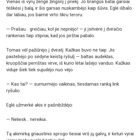
Vienas iš vyrų žengė žingsnį į priekį. Jo brangūs batai garsiai
tėškėsi į balą, ir šis garsas nuskambėjo kaip šūvis. Eglė išbalo
dar labiau, jos baimė virto tikru teroru.
— Prašau… greičiau, kol jie nepriėjo! — ji įsitvėrė į dviračio
rankenas taip stipriai, kad jos pirštai pabalo.
Tomas vėl pažiūrėjo į dviratį. Kažkas buvo ne taip. Jis
pastebėjo po sėdyne keistą ryšulį — baltas audeklas,
kruopščiai perrištas virve, iš kurio lėtai lašėjo vanduo. Kažkas
viduje šiek tiek sujudėjo nuo vėjo.
— Kas tai? — sumurmėjo vaikinas, tiesdamas ranką link
ryšulio.
Eglė užmerkė akis ir pašnibždėjo:
— Neliesk… nereikia…
Tą akimirką griaustinis sprogo tiesiai virš jų galvų, ir keturi vyrai