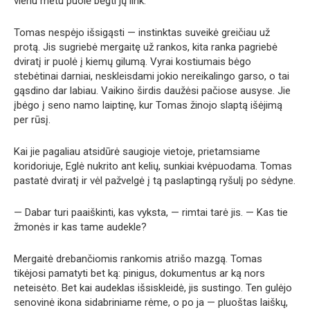
vienu metu puolė bėgti jų link.
Tomas nespėjo išsigąsti — instinktas suveikė greičiau už
protą. Jis sugriebė mergaitę už rankos, kita ranka pagriebė
dviratį ir puolė į kiemų gilumą. Vyrai kostiumais bėgo
stebėtinai darniai, neskleisdami jokio nereikalingo garso, o tai
gąsdino dar labiau. Vaikino širdis daužėsi pačiose ausyse. Jie
įbėgo į seno namo laiptinę, kur Tomas žinojo slaptą išėjimą
per rūsį.
Kai jie pagaliau atsidūrė saugioje vietoje, prietamsiame
koridoriuje, Eglė nukrito ant kelių, sunkiai kvėpuodama. Tomas
pastatė dviratį ir vėl pažvelgė į tą paslaptingą ryšulį po sėdyne.
— Dabar turi paaiškinti, kas vyksta, — rimtai tarė jis. — Kas tie
žmonės ir kas tame audekle?
Mergaitė drebančiomis rankomis atrišo mazgą. Tomas
tikėjosi pamatyti bet ką: pinigus, dokumentus ar ką nors
neteisėto. Bet kai audeklas išsiskleidė, jis sustingo. Ten gulėjo
senovinė ikona sidabriniame rėme, o po ja — pluoštas laiškų,