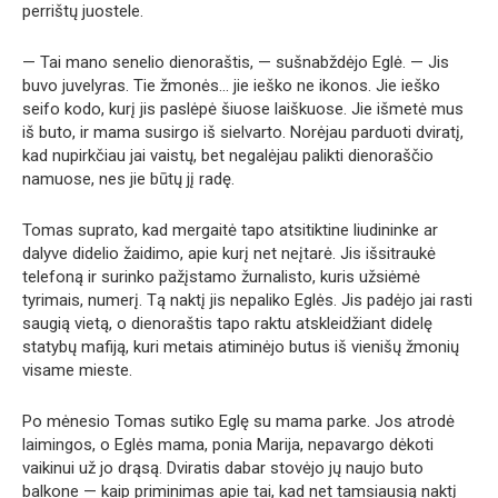
perrištų juostele.
— Tai mano senelio dienoraštis, — sušnabždėjo Eglė. — Jis
buvo juvelyras. Tie žmonės… jie ieško ne ikonos. Jie ieško
seifo kodo, kurį jis paslėpė šiuose laiškuose. Jie išmetė mus
iš buto, ir mama susirgo iš sielvarto. Norėjau parduoti dviratį,
kad nupirkčiau jai vaistų, bet negalėjau palikti dienoraščio
namuose, nes jie būtų jį radę.
Tomas suprato, kad mergaitė tapo atsitiktine liudininke ar
dalyve didelio žaidimo, apie kurį net neįtarė. Jis išsitraukė
telefoną ir surinko pažįstamo žurnalisto, kuris užsiėmė
tyrimais, numerį. Tą naktį jis nepaliko Eglės. Jis padėjo jai rasti
saugią vietą, o dienoraštis tapo raktu atskleidžiant didelę
statybų mafiją, kuri metais atiminėjo butus iš vienišų žmonių
visame mieste.
Po mėnesio Tomas sutiko Eglę su mama parke. Jos atrodė
laimingos, o Eglės mama, ponia Marija, nepavargo dėkoti
vaikinui už jo drąsą. Dviratis dabar stovėjo jų naujo buto
balkone — kaip priminimas apie tai, kad net tamsiausią naktį