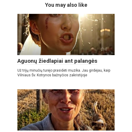
You may also like
LT
0
Aguonų žiedlapiai ant palangės
Už trijų minučių turėjo prasidėti muzika. Jau girdėjau, kaip
Vilniaus Šv. Kotrynos bažnyčios zakristijoje
LT
0