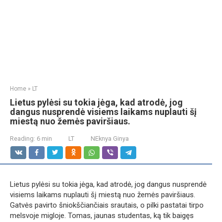
Home
»
LT
Lietus pylėsi su tokia jėga, kad atrodė, jog
dangus nusprendė visiems laikams nuplauti šį
miestą nuo žemės paviršiaus.
Reading:
6 min
LT
NEknya Ginya
Lietus pylėsi su tokia jėga, kad atrodė, jog dangus nusprendė
visiems laikams nuplauti šį miestą nuo žemės paviršiaus.
Gatvės pavirto šniokščiančiais srautais, o pilki pastatai tirpo
melsvoje migloje. Tomas, jaunas studentas, ką tik baigęs