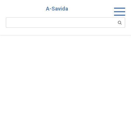
Skip
A-Savida
to
content
Search: