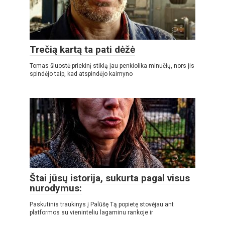
LT
0
Trečią kartą ta pati dėžė
Tomas šluostė priekinį stiklą jau penkiolika minučių, nors jis
spindėjo taip, kad atspindėjo kaimyno
LT
0
Štai jūsų istorija, sukurta pagal visus
nurodymus:
Paskutinis traukinys į Palūšę Tą popietę stovėjau ant
platformos su vieninteliu lagaminu rankoje ir