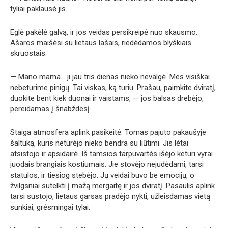
tyliai paklausė jis.
Eglė pakėlė galvą, ir jos veidas persikreipė nuo skausmo.
Ašaros maišėsi su lietaus lašais, riedėdamos blyškiais
skruostais.
— Mano mama… ji jau tris dienas nieko nevalgė. Mes visiškai
nebeturime pinigų. Tai viskas, ką turiu. Prašau, paimkite dviratį,
duokite bent kiek duonai ir vaistams, — jos balsas drebėjo,
pereidamas į šnabždesį.
Staiga atmosfera aplink pasikeitė. Tomas pajuto pakaušyje
šaltuką, kuris neturėjo nieko bendra su liūtimi. Jis lėtai
atsistojo ir apsidairė. Iš tamsios tarpuvartės išėjo keturi vyrai
juodais brangiais kostiumais. Jie stovėjo nejudėdami, tarsi
statulos, ir tiesiog stebėjo. Jų veidai buvo be emocijų, o
žvilgsniai sutelkti į mažą mergaitę ir jos dviratį. Pasaulis aplink
tarsi sustojo, lietaus garsas pradėjo nykti, užleisdamas vietą
sunkiai, grėsmingai tylai.