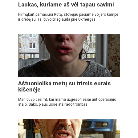
Laukas, kuriame aš vėl tapau savimi
Pirmąkart pamačiusi Rūtą, stovėjau pačiame voljero kampe
ir drebėjau. Tai buvo prieglauda prie Ukmergės
LT
0
Aštuoniolika metų su trimis eurais
kišenėje
Man buvo dešimt, kai mama užgeso tiesiai ant operacinio
stalo. Sako, plaučiuose atsirado trombas