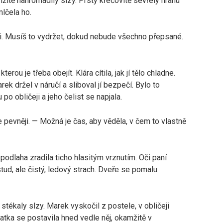
amžitě nahromadily slzy. Prsty křečovitě sevřely hranu
mlčela ho.
ji. Musíš to vydržet, dokud nebude všechno přepsané.
erou je třeba obejít. Klára cítila, jak jí tělo chladne.
ek držel v náručí a sliboval jí bezpečí. Bylo to
po obličeji a jeho čelist se napjala.
 pevněji. — Možná je čas, aby věděla, v čem to vlastně
 podlaha zradila ticho hlasitým vrznutím. Oči paní
stud, ale čistý, ledový strach. Dveře se pomalu
jí stékaly slzy. Marek vyskočil z postele, v obličeji
atka se postavila hned vedle něj, okamžitě v