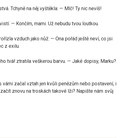
erstvá. Tchyně na něj vyštěkla: — Mlč! Ty nic nevíš!
istí. — Končím, mami. Už nebudu tvou loutkou.
ořízla vzduch jako nůž: — Ona pořád ještě neví, co jsi
ec z exilu.
eho tvář ztratila veškerou barvu. — Jaké dopisy, Marku?
 s vámi začal vztah jen kvůli penězům nebo postavení, i
 začít znovu na troskách takové lži? Napište nám svůj