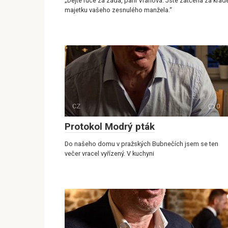
„Dejte ruce za záda, paní Vránová. Jste zatčena za krád
majetku vašeho zesnulého manžela.“
CZ
0
Protokol Modrý pták
Do našeho domu v pražských Bubnečích jsem se ten
večer vracel vyřízený. V kuchyni