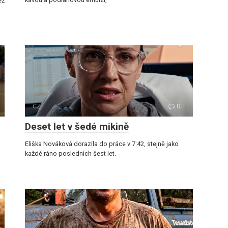
ež
CZ
0
Deset let v šedé mikině
Eliška Nováková dorazila do práce v 7:42, stejně jako
každé ráno posledních šest let.