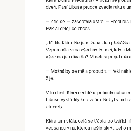
Klára ztuhla. Předstírat? V očích se jí ok
dveří. Paní Libuše prudce zvedla ruku a u
— Ztiš se, — zašeptala ostře. — Probudíš 
Pak si dělej, co chceš.
„Ji“. Ne Klára. Ne jeho žena. Jen překážka, kt
Vzpomněla si na všechny ty noci, kdy ji Mar
všechno jen divadlo? Marek si projel rukou 
— Možná by se měla probudit, — řekl náhle
žije.
V tu chvíli Klára nechtěně pohnula nohou a
Libuše vystřelily ke dveřím. Nebyl v nich 
otevřely…
Klára tam stála, celá se třásla, po tvářích 
vepsanou vinu, kterou nešlo skrýt. Jeho m