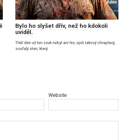
CZ
0
é
Bylo ho slyšet dřív, než ho kdokoli
uviděl.
Třetí den už ten zvuk nebyl ani řev, spíš takový chraplavý,
zoufalý sten, který
Website