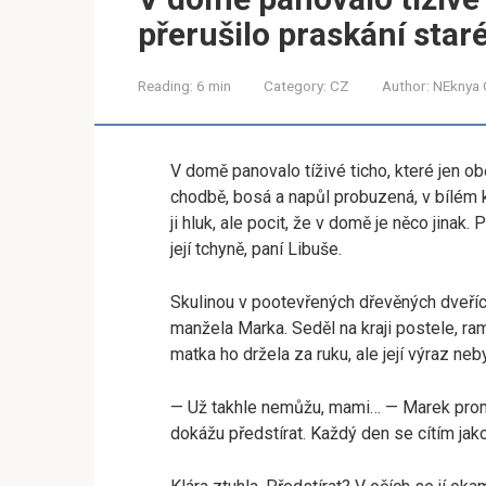
přerušilo praskání sta
Reading:
6 min
Category:
CZ
Author:
NEknya 
V domě panovalo tíživé ticho, které jen ob
chodbě, bosá a napůl probuzená, v bílém k
ji hluk, ale pocit, že v domě je něco jinak
její tchyně, paní Libuše.
Skulinou v pootevřených dřevěných dveřích
manžela Marka. Seděl na kraji postele, ra
matka ho držela za ruku, ale její výraz neby
— Už takhle nemůžu, mami… — Marek promlu
dokážu předstírat. Každý den se cítím jak