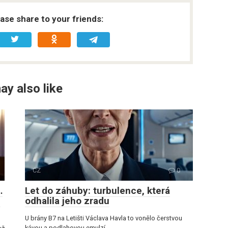
ease share to your friends:
ay also like
CZ
0
…
Let do záhuby: turbulence, která
e
odhalila jeho zradu
U brány B7 na Letišti Václava Havla to vonělo čerstvou
kávou a podlahovou emulzí,