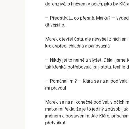
defenzivě, s hněvem v očích, jako by Klára 
— Předstírat… co přesně, Marku? — vydechl
dřívějšího.
Marek otevřel ústa, ale nevyšel z nich ani
krok vpřed, chladná a panovačná.
— Nikdy jsi to neměla slyšet. Dělali jsme 
tak křehká, potřebovala jsi jistotu, tenhle
— Pomáhali mi? — Klára se na ni podívala s
mi pravdu!
Marek se na ni konečně podíval, v očích mě
matka mi řekla, že je to jediný způsob, ja
jménem a postavením. Ale Kláro, přísahám
přetvářka!