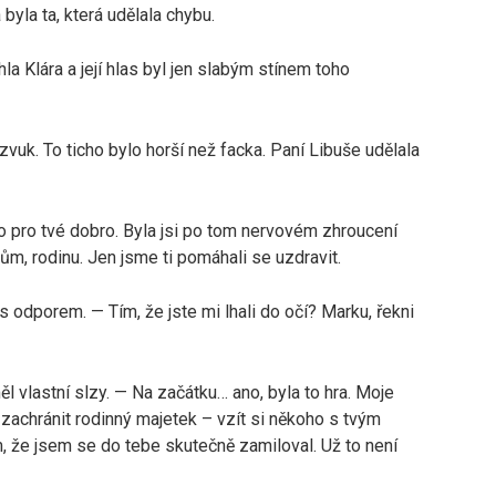
byla ta, která udělala chybu.
a Klára a její hlas byl jen slabým stínem toho
 zvuk. To ticho bylo horší než facka. Paní Libuše udělala
to pro tvé dobro. Byla jsi po tom nervovém zhroucení
 dům, rodinu. Jen jsme ti pomáhali se uzdravit.
 odporem. — Tím, že jste mi lhali do očí? Marku, řekni
l vlastní slzy. — Na začátku… ano, byla to hra. Moje
k zachránit rodinný majetek – vzít si někoho s tvým
, že jsem se do tebe skutečně zamiloval. Už to není