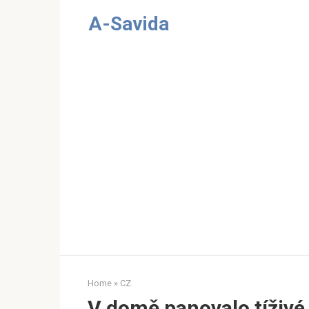
Skip
A-Savida
to
content
Home
»
CZ
V domě panovalo tíživé 