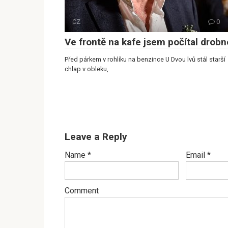
CZ
0
Ve frontě na kafe jsem počítal drobn
Před párkem v rohlíku na benzince U Dvou lvů stál starší
chlap v obleku,
Leave a Reply
Name
*
Email
*
Comment