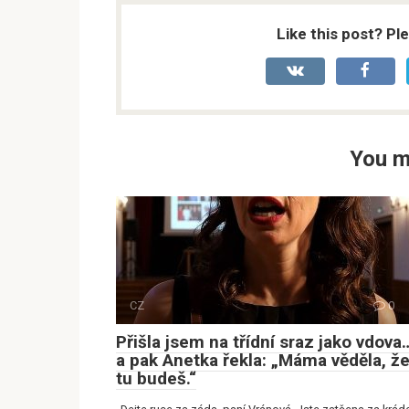
Like this post? Pl
You m
CZ
0
Přišla jsem na třídní sraz jako vdova
a pak Anetka řekla: „Máma věděla, ž
tu budeš.“