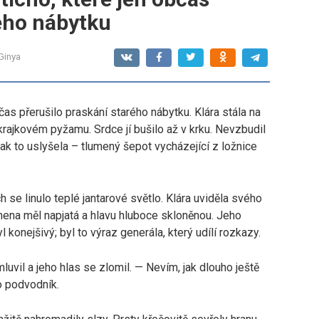
rého nábytku
Ginya
čas přerušilo praskání starého nábytku. Klára stála na
rajkovém pyžamu. Srdce jí bušilo až v krku. Nevzbudil
. Pak to uslyšela – tlumený šepot vycházející z ložnice
 se linulo teplé jantarové světlo. Klára uviděla svého
mena měl napjatá a hlavu hluboce skloněnou. Jeho
l konejšivý; byl to výraz generála, který udílí rozkazy.
vil a jeho hlas se zlomil. — Nevím, jak dlouho ještě
o podvodník.