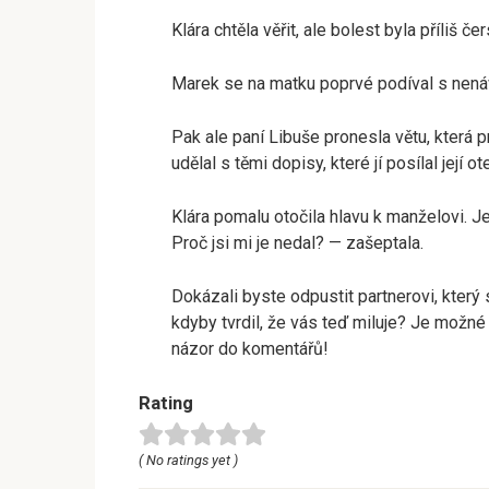
Klára chtěla věřit, ale bolest byla příliš č
Marek se na matku poprvé podíval s nenáv
Pak ale paní Libuše pronesla větu, která pr
udělal s těmi dopisy, které jí posílal její ot
Klára pomalu otočila hlavu k manželovi. J
Proč jsi mi je nedal? — zašeptala.
Dokázali byste odpustit partnerovi, který
kdyby tvrdil, že vás teď miluje? Je možné
názor do komentářů!
Rating
( No ratings yet )