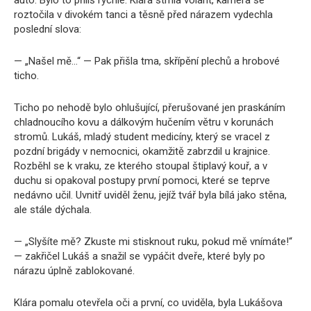
auto. Bylo to příliš rychlé. Klára strhla volant, kamera se
roztočila v divokém tanci a těsně před nárazem vydechla
poslední slova:
— „Našel mě…“ — Pak přišla tma, skřípění plechů a hrobové
ticho.
Ticho po nehodě bylo ohlušující, přerušované jen praskáním
chladnoucího kovu a dálkovým hučením větru v korunách
stromů. Lukáš, mladý student medicíny, který se vracel z
pozdní brigády v nemocnici, okamžitě zabrzdil u krajnice.
Rozběhl se k vraku, ze kterého stoupal štiplavý kouř, a v
duchu si opakoval postupy první pomoci, které se teprve
nedávno učil. Uvnitř uviděl ženu, jejíž tvář byla bílá jako stěna,
ale stále dýchala.
— „Slyšíte mě? Zkuste mi stisknout ruku, pokud mě vnímáte!“
— zakřičel Lukáš a snažil se vypáčit dveře, které byly po
nárazu úplně zablokované.
Klára pomalu otevřela oči a první, co uviděla, byla Lukášova