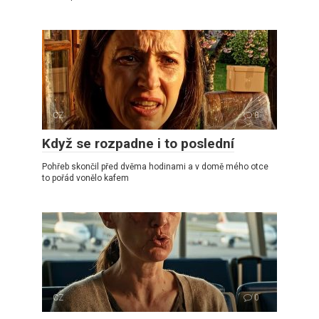
CZ
0
Když se rozpadne i to poslední
Pohřeb skončil před dvěma hodinami a v domě mého otce
to pořád vonělo kafem
CZ
0