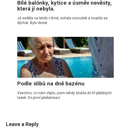
Bílé balónky, kytice a úsměv nevěsty,
která jí nebyla.
Já seděla na letišti v Brně, svírala rozsudek a snažila se
dýchat. Bylo deset
CZ
0
Podle slibů na dně bazénu
Všechno, co nám zbylo, jsem tehdy složila do tří plátěných
tašek. Do první přebalovací
Leave a Reply