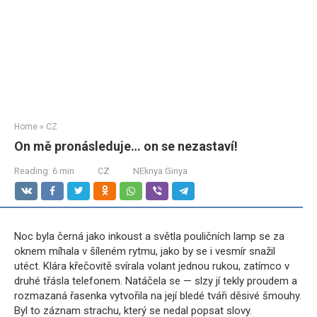
Home
»
CZ
On mě pronásleduje… on se nezastaví!
Reading:
6 min
CZ
NEknya Ginya
Noc byla černá jako inkoust a světla pouličních lamp se za
oknem míhala v šíleném rytmu, jako by se i vesmír snažil
utéct. Klára křečovitě svírala volant jednou rukou, zatímco v
druhé třásla telefonem. Natáčela se — slzy jí tekly proudem a
rozmazaná řasenka vytvořila na její bledé tváři děsivé šmouhy.
Byl to záznam strachu, který se nedal popsat slovy.