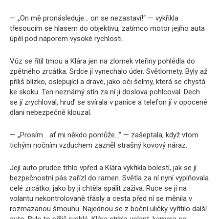
— „On mě pronásleduje… on se nezastaví!“ — vykřikla
třesoucím se hlasem do objektivu, zatímco motor jejího auta
úpěl pod náporem vysoké rychlosti.
Vůz se řítil tmou a Klára jen na zlomek vteřiny pohlédla do
zpětného zrcátka. Srdce jí vynechalo úder. Světlomety. Byly až
příliš blízko, oslepující a dravé, jako oči šelmy, která se chystá
ke skoku. Ten neznámý stín za ní ji doslova pohlcoval. Dech
se jí zrychloval, hruď se svírala v panice a telefon jí v opocené
dlani nebezpečně klouzal.
— „Prosím… ať mi někdo pomůže…“ — zašeptala, když vtom
tichým nočním vzduchem zazněl strašný kovový náraz.
Její auto prudce trhlo vpřed a Klára vykřikla bolestí, jak se jí
bezpečnostní pás zařízl do ramen. Světla za ní nyní vyplňovala
celé zrcátko, jako by ji chtěla spálit zaživa. Ruce se jí na
volantu nekontrolovaně třásly a cesta před ní se měnila v
rozmazanou šmouhu. Najednou se z boční uličky vyřítilo další