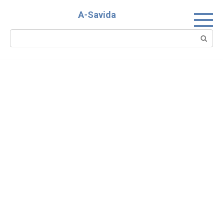
Skip
A-Savida
to
content
Search: