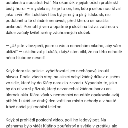
ustálená a soucitná tvář. Na okamžik v jejích očích probleskl
čistý horor – myslela si, že je to on, ten, kdo ji celou noc štval
jako zvěř. Ale Lukášův hlas byl jemný a plný lidskosti, nic
podobného té chladné nenávisti, před kterou se snažila
uniknout. Pomohl jí ven a opatrně ji uložil na trávu, zatímco v
dálce začaly kvílet sirény záchranných složek.
— „Už jste v bezpečí, jsem u vás a nenechám nikoho, aby vám
ublížil,“ — uklidňoval ji Lukáš, i když sám cítil, že na této nehodě
něco hluboce nesedí.
Když dorazila policie, vyšetřovatel jen nechápavě kroutil
hlavou. Podle všech stop na silnici nebyl žádný důkaz o jiném
vozidle, které by do Kláry narazilo zezadu. Vypadalo to, jako
by do ní vrazil přízrak, který nezanechal žádnou barvu ani
úlomek skla. Klára však v nemocnici neustále opakovala svůj
příběh. Lukáš se druhý den vrátil na místo nehody a v husté
trávě našel její mobilní telefon.
Když si prohlédl poslední video, polil ho ledový pot. Na
záznamu bylo vidět Klářino zoufalství a světla v zrcátku, ale