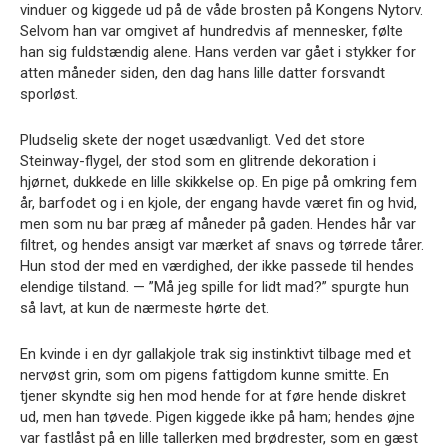
vinduer og kiggede ud på de våde brosten på Kongens Nytorv.
Selvom han var omgivet af hundredvis af mennesker, følte
han sig fuldstændig alene. Hans verden var gået i stykker for
atten måneder siden, den dag hans lille datter forsvandt
sporløst.
Pludselig skete der noget usædvanligt. Ved det store
Steinway-flygel, der stod som en glitrende dekoration i
hjørnet, dukkede en lille skikkelse op. En pige på omkring fem
år, barfodet og i en kjole, der engang havde været fin og hvid,
men som nu bar præg af måneder på gaden. Hendes hår var
filtret, og hendes ansigt var mærket af snavs og tørrede tårer.
Hun stod der med en værdighed, der ikke passede til hendes
elendige tilstand. — ”Må jeg spille for lidt mad?” spurgte hun
så lavt, at kun de nærmeste hørte det.
En kvinde i en dyr gallakjole trak sig instinktivt tilbage med et
nervøst grin, som om pigens fattigdom kunne smitte. En
tjener skyndte sig hen mod hende for at føre hende diskret
ud, men han tøvede. Pigen kiggede ikke på ham; hendes øjne
var fastlåst på en lille tallerken med brødrester, som en gæst