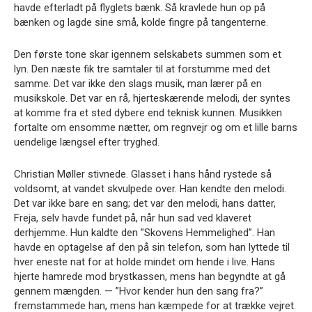
havde efterladt på flyglets bænk. Så kravlede hun op på
bænken og lagde sine små, kolde fingre på tangenterne.
Den første tone skar igennem selskabets summen som et
lyn. Den næste fik tre samtaler til at forstumme med det
samme. Det var ikke den slags musik, man lærer på en
musikskole. Det var en rå, hjerteskærende melodi, der syntes
at komme fra et sted dybere end teknisk kunnen. Musikken
fortalte om ensomme nætter, om regnvejr og om et lille barns
uendelige længsel efter tryghed.
Christian Møller stivnede. Glasset i hans hånd rystede så
voldsomt, at vandet skvulpede over. Han kendte den melodi.
Det var ikke bare en sang; det var den melodi, hans datter,
Freja, selv havde fundet på, når hun sad ved klaveret
derhjemme. Hun kaldte den ”Skovens Hemmelighed”. Han
havde en optagelse af den på sin telefon, som han lyttede til
hver eneste nat for at holde mindet om hende i live. Hans
hjerte hamrede mod brystkassen, mens han begyndte at gå
gennem mængden. — ”Hvor kender hun den sang fra?”
fremstammede han, mens han kæmpede for at trække vejret.