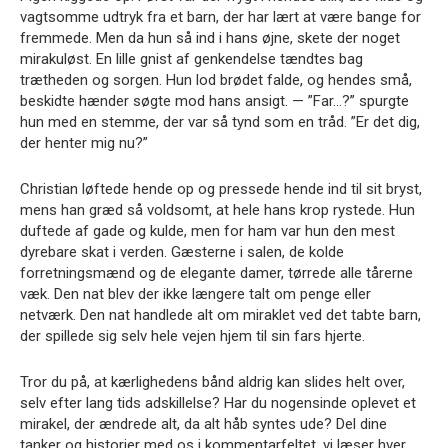
vagtsomme udtryk fra et barn, der har lært at være bange for
fremmede. Men da hun så ind i hans øjne, skete der noget
mirakuløst. En lille gnist af genkendelse tændtes bag
trætheden og sorgen. Hun lod brødet falde, og hendes små,
beskidte hænder søgte mod hans ansigt. — ”Far…?” spurgte
hun med en stemme, der var så tynd som en tråd. ”Er det dig,
der henter mig nu?”
Christian løftede hende op og pressede hende ind til sit bryst,
mens han græd så voldsomt, at hele hans krop rystede. Hun
duftede af gade og kulde, men for ham var hun den mest
dyrebare skat i verden. Gæsterne i salen, de kolde
forretningsmænd og de elegante damer, tørrede alle tårerne
væk. Den nat blev der ikke længere talt om penge eller
netværk. Den nat handlede alt om miraklet ved det tabte barn,
der spillede sig selv hele vejen hjem til sin fars hjerte.
Tror du på, at kærlighedens bånd aldrig kan slides helt over,
selv efter lang tids adskillelse? Har du nogensinde oplevet et
mirakel, der ændrede alt, da alt håb syntes ude? Del dine
tanker og historier med os i kommentarfeltet, vi læser hver