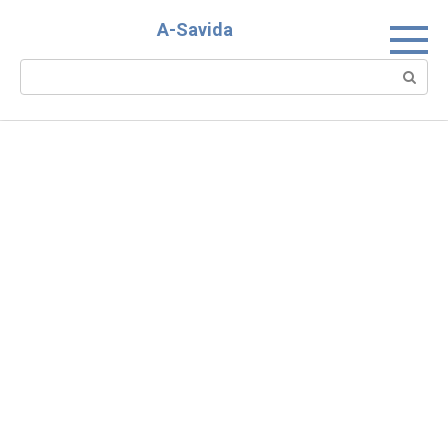
Skip
A-Savida
to
content
Search: