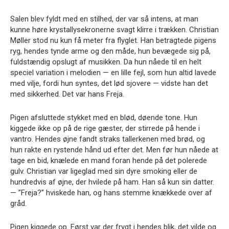
Salen blev fyldt med en stilhed, der var så intens, at man
kunne høre krystallysekronerne svagt klirre i trækken. Christian
Møller stod nu kun få meter fra flyglet. Han betragtede pigens
ryg, hendes tynde arme og den måde, hun bevægede sig på,
fuldstændig opslugt af musikken. Da hun nåede til en helt
speciel variation i melodien — en lille fejl, som hun altid lavede
med vilje, fordi hun syntes, det lød sjovere — vidste han det
med sikkerhed. Det var hans Freja.
Pigen afsluttede stykket med en blød, døende tone. Hun
kiggede ikke op på de rige gæster, der stirrede på hende i
vantro. Hendes øjne fandt straks tallerkenen med brød, og
hun rakte en rystende hånd ud efter det. Men før hun nåede at
tage en bid, knælede en mand foran hende på det polerede
gulv. Christian var ligeglad med sin dyre smoking eller de
hundredvis af øjne, der hvilede på ham. Han så kun sin datter.
— ”Freja?” hviskede han, og hans stemme knækkede over af
gråd.
Pigen kiggede op. Først var der frygt i hendes blik, det vilde og