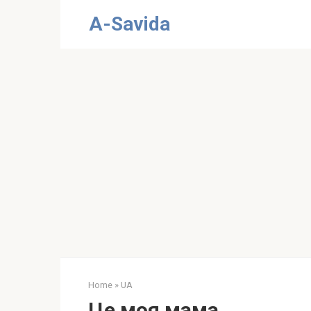
Skip
A-Savida
to
content
Home
»
UA
Це моя мама