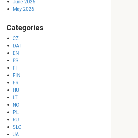
June 2026
May 2026
Categories
CZ
DAT
EN
ES
FI
FIN
FR
HU
LT
NO
PL
RU
SLO
UA