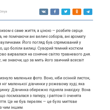
Ginya
призом є саме життя, а ціною — розбите серце.
, не помічаючи ані величі соборів, ані аромату
 вуличками. Його погляд був спрямований у
но, що боліли вилиці. Суворий темний костюм
ово вирвалася на сонячне світло травневого дня.
у, не знаючи, що за мить його звичний всесвіт
знуло маленьке фото. Воно, ніби осінній листок,
я ніг маленької дівчинки у рожевому худі, яка
динку. Дівчинка обережно підняла знахідку. Вона
о посміхалася з паперу, і раптом її оченята
тя. Це не був переляк — це було миттєве
 з чим іншим.