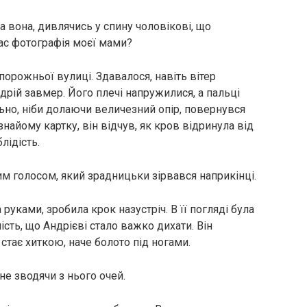
а вона, дивлячись у спину чоловікові, що
ас фотографія моєї мами?
 порожньої вулиці. Здавалося, навіть вітер
дрій завмер. Його плечі напружилися, а пальці
льно, ніби долаючи величезний опір, повернувся
найому картку, він відчув, як кров відринула від
лідість.
им голосом, який зрадницьки зірвався наприкінці.
уками, зробила крок назустріч. В її погляді була
ість, що Андрієві стало важко дихати. Він
 стає хиткою, наче болото під ногами.
не зводячи з нього очей.