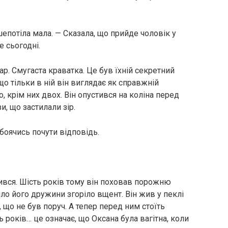
шепотіла мала. — Сказала, що прийде чоловік у
е сьогодні.
ар. Смугаста краватка. Це був їхній секретний
о тільки в ній він виглядає як справжній
, крім них двох. Він опустився на коліна перед
, що застилали зір.
боячись почути відповідь.
ився. Шість років тому він поховав порожню
тіло його дружини згоріло вщент. Він жив у пеклі
 що не був поруч. А тепер перед ним стоїть
ть років… це означає, що Оксана була вагітна, коли