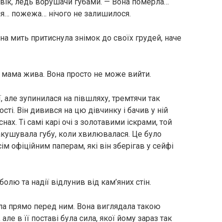
вік, ледь ворушачи губами. — Вона померла…
ія… пожежа… нічого не залишилося.
на мить притиснула знімок до своїх грудей, наче
 мама жива. Вона просто не може вийти.
, але зупинилася на півшляху, тремтячи так
сті. Він дивився на цю дівчинку і бачив у ній
нах. Ті самі карі очі з золотавими іскрами, той
 закушувала губу, коли хвилювалася. Це було
ім офіційним паперам, які він зберігав у сейфі
болю та надії відлунив від кам’яних стін.
тала прямо перед ним. Вона виглядала такою
але в її поставі була сила, якої йому зараз так