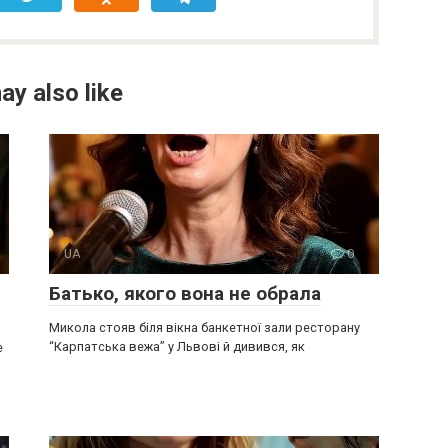
ay also like
UA
0
Батько, якого вона не обрала
Микола стояв біля вікна банкетної зали ресторану
“Карпатська вежа” у Львові й дивився, як
е