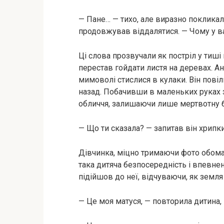
— Пане… — тихо, але виразно покликал
продовжував віддалятися. — Чому у в
Ці слова прозвучали як постріл у тиші
перестав гойдати листя на деревах. Ан
мимоволі стислися в кулаки. Він пові
назад. Побачивши в маленьких руках з
обличчя, залишаючи лише мертвотну б
— Що ти сказала? — запитав він хрипк
Дівчинка, міцно тримаючи фото обома р
така дитяча безпосередність і впевнен
підійшов до неї, відчуваючи, як земля
— Це моя матуся, — повторила дитина, 