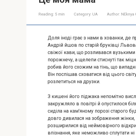
Reading:
5 min
Category:
UA
Author:
NEknya 
Доля іноді грає з нами в хованки, де 
Андрій йшов по старій бруківці Львова
свіжої кави, що розливався вузькими
порожнечу, а щелепи стиснуті так міц
робив його схожим на тінь, що випадк
Він поспішав сховатися від цього світ
розлетиться на друзки.
З кишені його піджака непомітно висли
закружляло в повітрі й опустилося біл
сиділа на кам’яному порозі старого бу
довго дивилася на зображення жінки, щ
розширилися від неймовірного відкрит
впізнання, яке неможливо сплутати ні