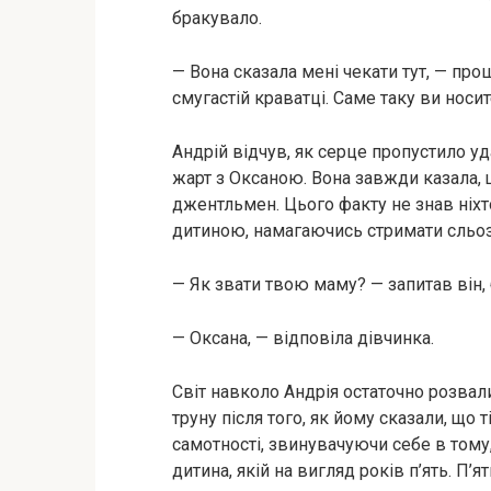
бракувало.
— Вона сказала мені чекати тут, — про
смугастій краватці. Саме таку ви носит
Андрій відчув, як серце пропустило уд
жарт з Оксаною. Вона завжди казала, щ
джентльмен. Цього факту не знав ніхто
дитиною, намагаючись стримати сльози
— Як звати твою маму? — запитав він, 
— Оксана, — відповіла дівчинка.
Світ навколо Андрія остаточно розвал
труну після того, як йому сказали, що 
самотності, звинувачуючи себе в тому,
дитина, якій на вигляд років п’ять. П’я