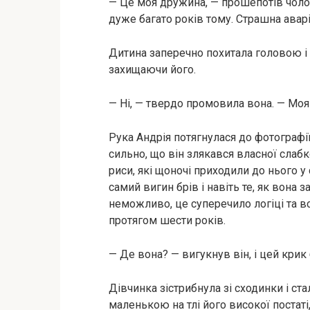
— Це моя дружина, — прошепотів чоло
дуже багато років тому. Страшна авар
Дитина заперечно похитала головою і 
захищаючи його.
— Ні, — твердо промовила вона. — Моя
Рука Андрія потягнулася до фотографії
сильно, що він злякався власної слабко
риси, які щоночі приходили до нього у с
самий вигин брів і навіть те, як вона
неможливо, це суперечило логіці та вс
протягом шести років.
— Де вона? — вигукнув він, і цей крик 
Дівчинка зістрибнула зі сходинки і с
маленькою на тлі його високої постаті, 