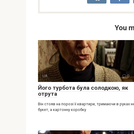
You m
UA
0
Його турбота була солодкою, як
отрута
Він стояв на порозі її квартири, тримаючи в руках н
букет, а картонну коробку