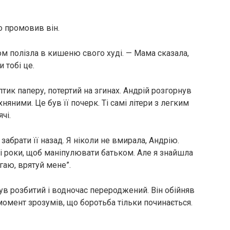
о промовив він.
том полізла в кишеню свого худі. — Мама сказала,
 тобі це.
тик паперу, потертий на згинах. Андрій розгорнув
няними. Це був її почерк. Ті самі літери з легким
чі.
забрати її назад. Я ніколи не вмирала, Андрію.
ці роки, щоб маніпулювати батьком. Але я знайшла
гаю, врятуй мене”.
був розбитий і водночас перероджений. Він обійняв
 момент зрозумів, що боротьба тільки починається.