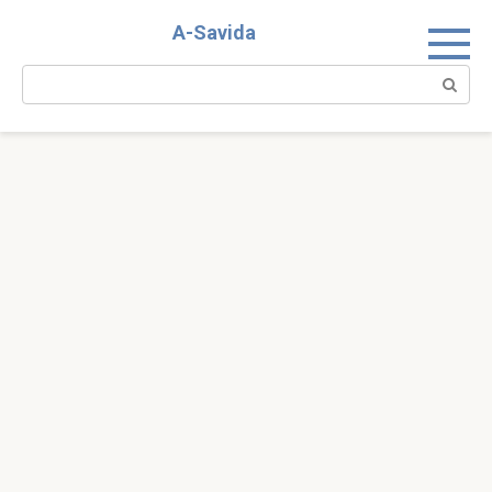
Skip
A-Savida
to
content
Search: