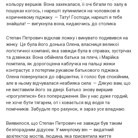
кольору вершків. Вона захекалася, її очі бігали по залу в
пошуках когось, і нарешті зупинилися на чоловікові в
коричневому піджаку. — Тату! Господи, нарешті я тебе
знайшла! — вигукнула вона, кидаючись до столика.
Степан Петрович відклав ложку і винувато подивився на
жінку. Це була його донька Олена, власниця великої
логістичної компанії, яка завжди була в справах, зустрічах
та дзвінках. Вона обійняла батька за плечі, і Марійка
помітила, як дорогоцінна каблучка на пальці жінки
контрастує з потертим рукавом батькового піджака.
Олена повернулася до офіціантки, її голос був спокійним,
але в ньому відчувалася неабияка сила: — Дякую вам, що
не виставили його за двері. Батько знову вирішив
«прогулятися» без попередження. Він у нас дуже гордий,
не хоче бути тягарем, от і ховається від водія та
помічників. Забудьте про рахунок, я зараз усе владнаю.
Виявилося, що Степан Петрович не завжди був таким
безпорадним дідусем. У минулому він — видатний
архітектор мостів, людина, яка присвятила життя