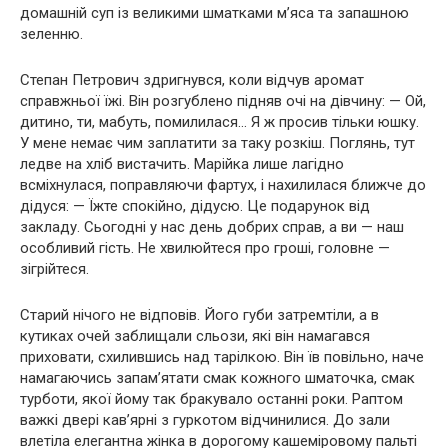
домашній суп із великими шматками м’яса та запашною
зеленню.
Степан Петрович здригнувся, коли відчув аромат
справжньої їжі. Він розгублено підняв очі на дівчину: — Ой,
дитино, ти, мабуть, помилилася… Я ж просив тільки юшку.
У мене немає чим заплатити за таку розкіш. Поглянь, тут
ледве на хліб вистачить. Марійка лише лагідно
всміхнулася, поправляючи фартух, і нахилилася ближче до
дідуся: — Їжте спокійно, дідусю. Це подарунок від
закладу. Сьогодні у нас день добрих справ, а ви — наш
особливий гість. Не хвилюйтеся про гроші, головне —
зігрійтеся.
Старий нічого не відповів. Його губи затремтіли, а в
кутиках очей заблищали сльози, які він намагався
приховати, схилившись над тарілкою. Він їв повільно, наче
намагаючись запам’ятати смак кожного шматочка, смак
турботи, якої йому так бракувало останні роки. Раптом
важкі двері кав’ярні з гуркотом відчинилися. До зали
влетіла елегантна жінка в дорогому кашеміровому пальті