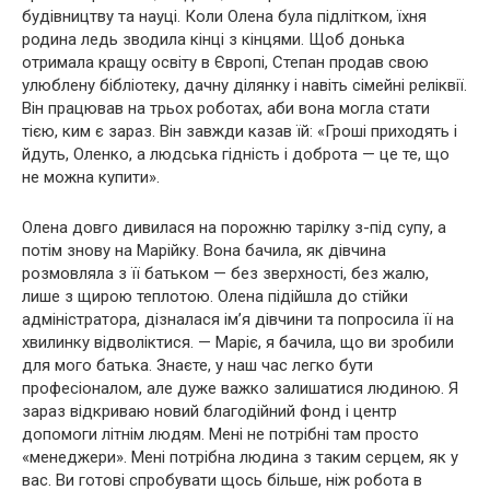
будівництву та науці. Коли Олена була підлітком, їхня
родина ледь зводила кінці з кінцями. Щоб донька
отримала кращу освіту в Європі, Степан продав свою
улюблену бібліотеку, дачну ділянку і навіть сімейні реліквії.
Він працював на трьох роботах, аби вона могла стати
тією, ким є зараз. Він завжди казав їй: «Гроші приходять і
йдуть, Оленко, а людська гідність і доброта — це те, що
не можна купити».
Олена довго дивилася на порожню тарілку з-під супу, а
потім знову на Марійку. Вона бачила, як дівчина
розмовляла з її батьком — без зверхності, без жалю,
лише з щирою теплотою. Олена підійшла до стійки
адміністратора, дізналася ім’я дівчини та попросила її на
хвилинку відволіктися. — Маріє, я бачила, що ви зробили
для мого батька. Знаєте, у наш час легко бути
професіоналом, але дуже важко залишатися людиною. Я
зараз відкриваю новий благодійний фонд і центр
допомоги літнім людям. Мені не потрібні там просто
«менеджери». Мені потрібна людина з таким серцем, як у
вас. Ви готові спробувати щось більше, ніж робота в