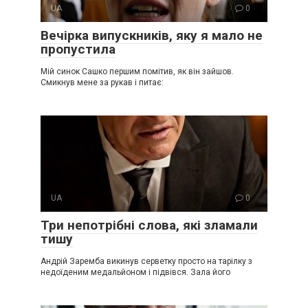
UA
0
Вечірка випускників, яку я мало не
пропустила
Мій синок Сашко першим помітив, як він зайшов.
Смикнув мене за рукав і питає:
UA
0
Три непотрібні слова, які зламали
тишу
Андрій Заремба викинув серветку просто на тарілку з
недоїденим медальйоном і підвівся. Зала його