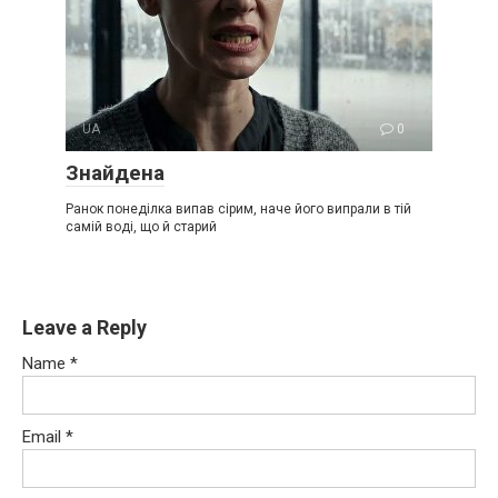
UA
0
Знайдена
Ранок понеділка випав сірим, наче його випрали в тій
самій воді, що й старий
Leave a Reply
Name
*
Email
*