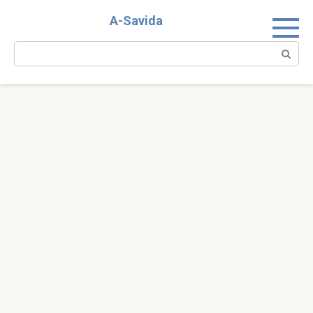
Skip
A-Savida
to
content
Search: