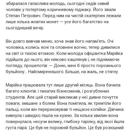
збиралася галаслива молодь, сьогодні сидів сивий
чоловік у потертому коричневому піджаку. Його звали
Степан Петрович. Перед ним на чистій скатертині лежали
лише кілька жовтих монет — усе його багатство на
сьогоднішній вечір.
Він довго вивчав меню, хоча знав його напам’ять. Очі
чоловіка, колись ясні та сповнені вогню, тепер дивилися
на світ із тихою втомою. Коли молода офіціантка Марійка
підійшла до нього, він ніяково кашлянув і, не піднімаючи
погляду, прошепотів: — Доню, мені б просто порожнього
бульйону… Найсмиреннішого. Більше, на жаль, не стягну.
Марійка працювала тут лише другий місяць. Вона бачила
багато клієнтів: і пихатих бізнесменів, і розгублених
студентів. Але цей старий викликав у неї дивне почуття
поваги, змішане з болем. Вона помітила, як тремтіли його
пальці, коли він перераховував ті нещасні копійки. Дівчина
кивнула і швидко пішла на кухню. За кілька хвилин вона
повернулася, несучи велику, глибоку тарілку, від якої йшла
густа пара. Це був не порожній бульйон. Це був розкішний