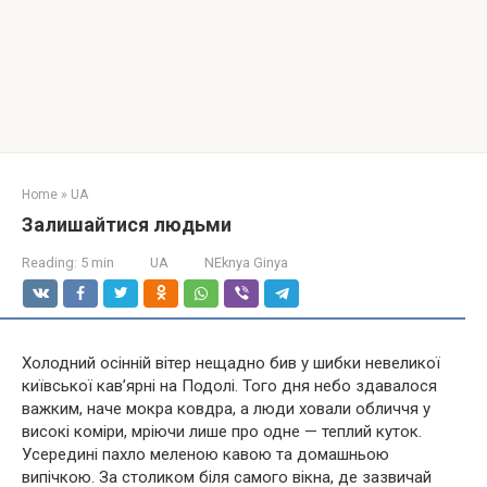
Home
»
UA
Залишайтися людьми
Reading:
5 min
UA
NEknya Ginya
Холодний осінній вітер нещадно бив у шибки невеликої
київської кав’ярні на Подолі. Того дня небо здавалося
важким, наче мокра ковдра, а люди ховали обличчя у
високі коміри, мріючи лише про одне — теплий куток.
Усередині пахло меленою кавою та домашньою
випічкою. За столиком біля самого вікна, де зазвичай