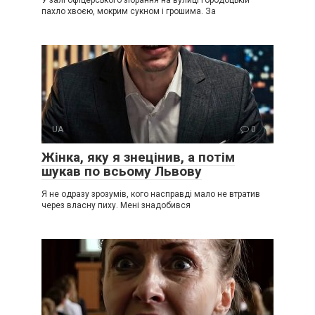
пахло хвоєю, мокрим сукном і грошима. За
UA
0
Жінка, яку я знецінив, а потім
шукав по всьому Львову
Я не одразу зрозумів, кого насправді мало не втратив
через власну пиху. Мені знадобився