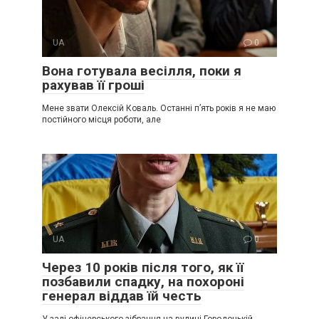
UA
0
Вона готувала весілля, поки я
рахував її гроші
Мене звати Олексій Коваль. Останні п’ять років я не маю
постійного місця роботи, але
UA
0
Через 10 років після того, як її
позбавили спадку, на похороні
генерал віддав їй честь
У залі офіцерського зібрання на вулиці Городоцькій