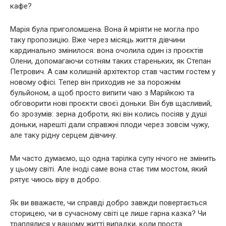
кафе?
Марія була приголомшена. Вона й мріяти не могла про
таку пропозицію. Вже через місяць життя дівчини
кардинально змінилося: вона очолила один із проєктів
Олени, допомагаючи сотням таких стареньких, як Степан
Петрович. А сам колишній архітектор став частим гостем у
новому офісі. Тепер він приходив не за порожнім
бульйоном, а щоб просто випити чаю з Марійкою та
обговорити нові проєкти своєї доньки. Він був щасливий,
бо зрозумів: зерна доброти, які він колись посіяв у душі
доньки, нарешті дали справжні плоди через зовсім чужу,
але таку рідну серцем дівчину.
Ми часто думаємо, що одна тарілка супу нічого не змінить
у цьому світі. Але іноді саме вона стає тим мостом, який
рятує чиюсь віру в добро.
Як ви вважаєте, чи справді добро завжди повертається
сторицею, чи в сучасному світі це лише гарна казка? Чи
траплялися у вашому житті випадки, коли проста