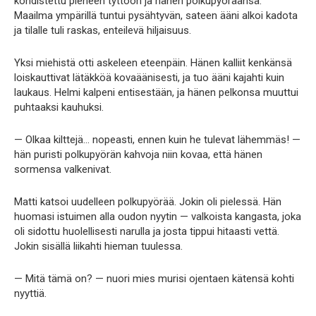
kohdistettu pieneen tyttöön ja hänen polkupyöräänsä.
Maailma ympärillä tuntui pysähtyvän, sateen ääni alkoi kadota
ja tilalle tuli raskas, enteilevä hiljaisuus.
Yksi miehistä otti askeleen eteenpäin. Hänen kalliit kenkänsä
loiskauttivat lätäkköä kovaäänisesti, ja tuo ääni kajahti kuin
laukaus. Helmi kalpeni entisestään, ja hänen pelkonsa muuttui
puhtaaksi kauhuksi.
— Olkaa kilttejä… nopeasti, ennen kuin he tulevat lähemmäs! —
hän puristi polkupyörän kahvoja niin kovaa, että hänen
sormensa valkenivat.
Matti katsoi uudelleen polkupyörää. Jokin oli pielessä. Hän
huomasi istuimen alla oudon nyytin — valkoista kangasta, joka
oli sidottu huolellisesti narulla ja josta tippui hitaasti vettä.
Jokin sisällä liikahti hieman tuulessa.
— Mitä tämä on? — nuori mies murisi ojentaen kätensä kohti
nyyttiä.