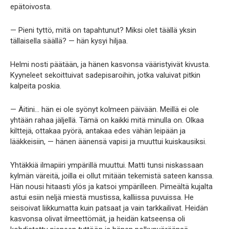
epätoivosta.
— Pieni tyttö, mitä on tapahtunut? Miksi olet täällä yksin
tällaisella säällä? — hän kysyi hiljaa.
Helmi nosti päätään, ja hänen kasvonsa vääristyivät kivusta.
Kyyneleet sekoittuivat sadepisaroihin, jotka valuivat pitkin
kalpeita poskia.
— Äitini… hän ei ole syönyt kolmeen päivään. Meillä ei ole
yhtään rahaa jäljellä. Tämä on kaikki mitä minulla on. Olkaa
kilttejä, ottakaa pyörä, antakaa edes vähän leipään ja
lääkkeisiin, — hänen äänensä vapisi ja muuttui kuiskausiksi.
Yhtäkkiä ilmapiiri ympärillä muuttui. Matti tunsi niskassaan
kylmän väreitä, joilla ei ollut mitään tekemistä sateen kanssa.
Hän nousi hitaasti ylös ja katsoi ympärilleen. Pimeältä kujalta
astui esiin neljä miestä mustissa, kalliissa puvuissa. He
seisoivat liikkumatta kuin patsaat ja vain tarkkailivat. Heidän
kasvonsa olivat ilmeettömät, ja heidän katseensa oli