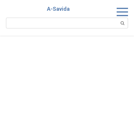
Skip
A-Savida
to
content
Search: