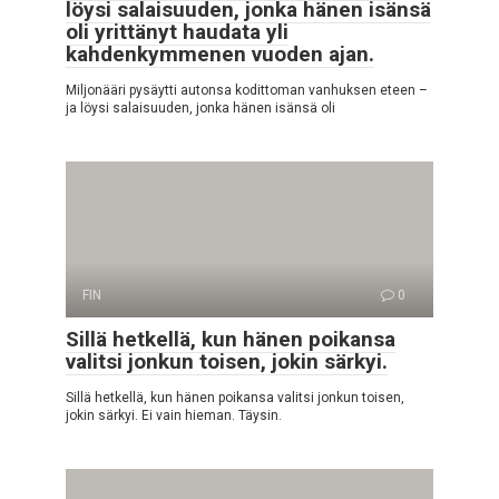
löysi salaisuuden, jonka hänen isänsä
oli yrittänyt haudata yli
kahdenkymmenen vuoden ajan.
Miljonääri pysäytti autonsa kodittoman vanhuksen eteen –
ja löysi salaisuuden, jonka hänen isänsä oli
FIN
0
Sillä hetkellä, kun hänen poikansa
valitsi jonkun toisen, jokin särkyi.
Sillä hetkellä, kun hänen poikansa valitsi jonkun toisen,
jokin särkyi. Ei vain hieman. Täysin.