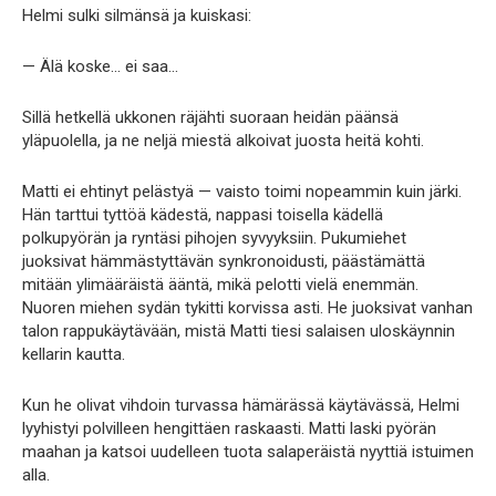
Helmi sulki silmänsä ja kuiskasi:
— Älä koske… ei saa…
Sillä hetkellä ukkonen räjähti suoraan heidän päänsä
yläpuolella, ja ne neljä miestä alkoivat juosta heitä kohti.
Matti ei ehtinyt pelästyä — vaisto toimi nopeammin kuin järki.
Hän tarttui tyttöä kädestä, nappasi toisella kädellä
polkupyörän ja ryntäsi pihojen syvyyksiin. Pukumiehet
juoksivat hämmästyttävän synkronoidusti, päästämättä
mitään ylimääräistä ääntä, mikä pelotti vielä enemmän.
Nuoren miehen sydän tykitti korvissa asti. He juoksivat vanhan
talon rappukäytävään, mistä Matti tiesi salaisen uloskäynnin
kellarin kautta.
Kun he olivat vihdoin turvassa hämärässä käytävässä, Helmi
lyyhistyi polvilleen hengittäen raskaasti. Matti laski pyörän
maahan ja katsoi uudelleen tuota salaperäistä nyyttiä istuimen
alla.