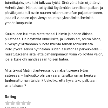
toimittajalle, joka teki tutkivaa työtä. Sinä yönä hän ei jättänyt
Helmiä yksin. Hän auttoi tyttöä löytämään turvallisen paikan, ja
päiväkirjasta tuli avain suuren rakennusmafian paljastamiseen,
joka oli vuosien ajan vienyt asuntoja yksinäisiltä ihmisiltä
ympäri kaupunkia.
Kuukauden kuluttua Matti tapasi Helmin ja hänen äitinsä
puistossa. He näyttivät onnellisilta, ja Helmin äiti, rouva Maria,
ei väsynyt kiittämään nuorta miestä tämän rohkeudesta.
Polkupyörä seisoi nyt heidän uuden asuntonsa parvekkeella —
muistutuksena siitä, että pimeimpänäkin yönä voi löytää valon,
jos ei kulje ohi nähdessään toisen hätää.
Mitä tekisit Matin tilanteessa, jos näkisit pienen tytön
sateessa — kulkisitko ohi vai vaarantaisitko oman henkesi
tuntemattoman tähden? Uskotko, että hyvä teko palkitaan
aina takaisin?
Rating