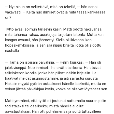
— Nyt sinun on selitettävä, mitä on tekeillä, — hän sanoi
vakavasti. — Keitä nuo ihmiset ovat ja mitä tässä kankaassa
on?
Tyttö avasi solmun tärisevin käsin. Matti odotti näkevänsä
mitä tahansa: rahaa, asiakirjoja tai jotain laitonta. Mutta kun
kangas avautui, hän jähmettyi. Siellä oli ikivanha ikoni
hopeakehyksissä, ja sen alla nippu kirjeitä, jotka oli sidottu
nauhalla.
— Tämä on isoisäni päiväkirja, — Helmi kuiskasi. — Hän oli
jalokiviseppä. Nuo ihmiset… he eivät etsi ikonia. He etsivät
tallelokeron koodia, jonka hän piilotti näihin kirjeisiin. He
häätivät meidät asunnostamme, ja äiti sairastui surusta.
Halusin myydä pyörän ostaakseni hänelle lääkkeitä, mutta en
voinut jättää päiväkirjaa kotiin, koska he olisivat löytäneet sen.
Matti ymmärsi, että tyttö oli joutunut sattumalta suuren pelin
todistajaksi tai osalliseksi, mistä hänellä ei ollut
aavistustakaan. Hän otti puhelimensa ja soitti tuttavalleen