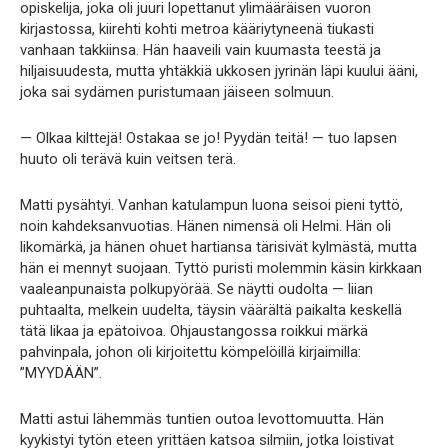
opiskelija, joka oli juuri lopettanut ylimääräisen vuoron
kirjastossa, kiirehti kohti metroa kääriytyneenä tiukasti
vanhaan takkiinsa. Hän haaveili vain kuumasta teestä ja
hiljaisuudesta, mutta yhtäkkiä ukkosen jyrinän läpi kuului ääni,
joka sai sydämen puristumaan jäiseen solmuun.
— Olkaa kilttejä! Ostakaa se jo! Pyydän teitä! — tuo lapsen
huuto oli terävä kuin veitsen terä.
Matti pysähtyi. Vanhan katulampun luona seisoi pieni tyttö,
noin kahdeksanvuotias. Hänen nimensä oli Helmi. Hän oli
likomärkä, ja hänen ohuet hartiansa tärisivät kylmästä, mutta
hän ei mennyt suojaan. Tyttö puristi molemmin käsin kirkkaan
vaaleanpunaista polkupyörää. Se näytti oudolta — liian
puhtaalta, melkein uudelta, täysin väärältä paikalta keskellä
tätä likaa ja epätoivoa. Ohjaustangossa roikkui märkä
pahvinpala, johon oli kirjoitettu kömpelöillä kirjaimilla:
”MYYDÄÄN”.
Matti astui lähemmäs tuntien outoa levottomuutta. Hän
kyykistyi tytön eteen yrittäen katsoa silmiin, jotka loistivat