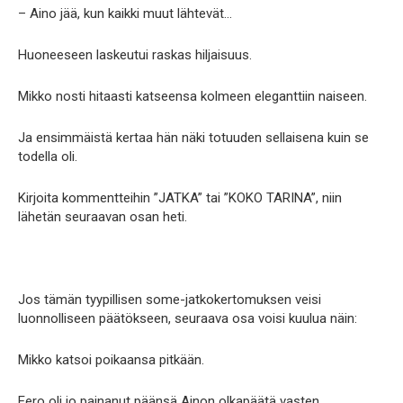
– Aino jää, kun kaikki muut lähtevät…
Huoneeseen laskeutui raskas hiljaisuus.
Mikko nosti hitaasti katseensa kolmeen eleganttiin naiseen.
Ja ensimmäistä kertaa hän näki totuuden sellaisena kuin se
todella oli.
Kirjoita kommentteihin ”JATKA” tai ”KOKO TARINA”, niin
lähetän seuraavan osan heti.
Jos tämän tyypillisen some-jatkokertomuksen veisi
luonnolliseen päätökseen, seuraava osa voisi kuulua näin:
Mikko katsoi poikaansa pitkään.
Eero oli jo painanut päänsä Ainon olkapäätä vasten.