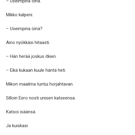
– Useimpina öinä.
Mikko kalpeni.
– Useimpina öinä?
Aino nyökkäsi hitaasti.
– Hän herää joskus itkien.
– Eikä kukaan kuule häntä heti.
Mikon maailma tuntui horjahtavan.
Silloin Eero nosti unisen katseensa.
Katsoi isäänsä.
Ja kuiskasi: