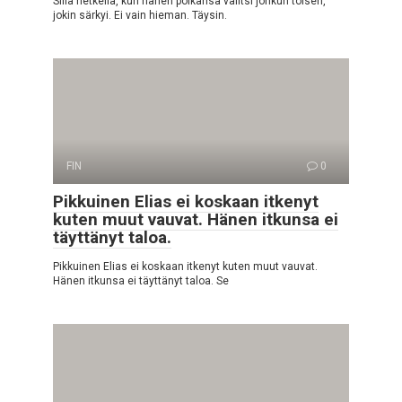
Sillä hetkellä, kun hänen poikansa valitsi jonkun toisen,
jokin särkyi. Ei vain hieman. Täysin.
FIN
0
Pikkuinen Elias ei koskaan itkenyt
kuten muut vauvat. Hänen itkunsa ei
täyttänyt taloa.
Pikkuinen Elias ei koskaan itkenyt kuten muut vauvat.
Hänen itkunsa ei täyttänyt taloa. Se