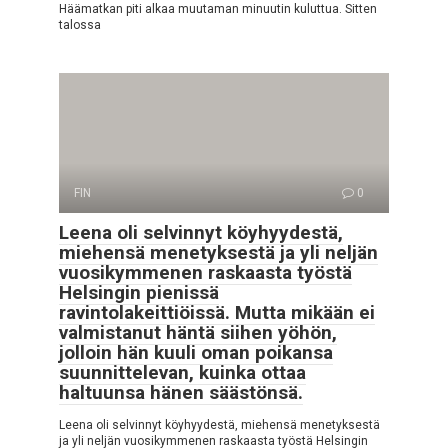
Häämatkan piti alkaa muutaman minuutin kuluttua. Sitten
talossa
FIN
0
Leena oli selvinnyt köyhyydestä,
miehensä menetyksestä ja yli neljän
vuosikymmenen raskaasta työstä
Helsingin pienissä
ravintolakeittiöissä. Mutta mikään ei
valmistanut häntä siihen yöhön,
jolloin hän kuuli oman poikansa
suunnittelevan, kuinka ottaa
haltuunsa hänen säästönsä.
Leena oli selvinnyt köyhyydestä, miehensä menetyksestä
ja yli neljän vuosikymmenen raskaasta työstä Helsingin