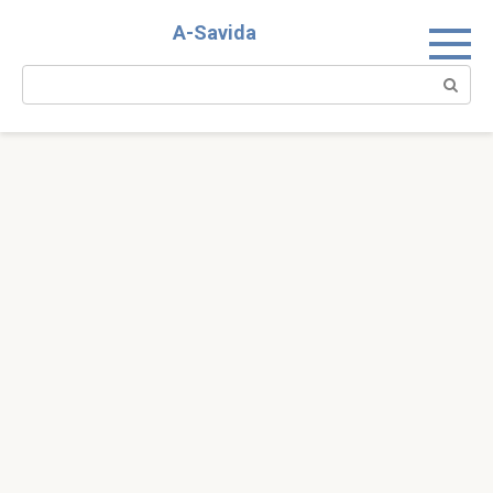
Skip
A-Savida
to
content
Search: