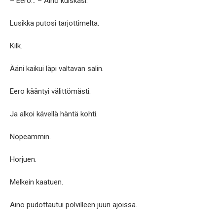
– Eero… – Aino kuiskasi.
Lusikka putosi tarjottimelta.
Kilk.
Ääni kaikui läpi valtavan salin.
Eero kääntyi välittömästi.
Ja alkoi kävellä häntä kohti.
Nopeammin.
Horjuen.
Melkein kaatuen.
Aino pudottautui polvilleen juuri ajoissa.