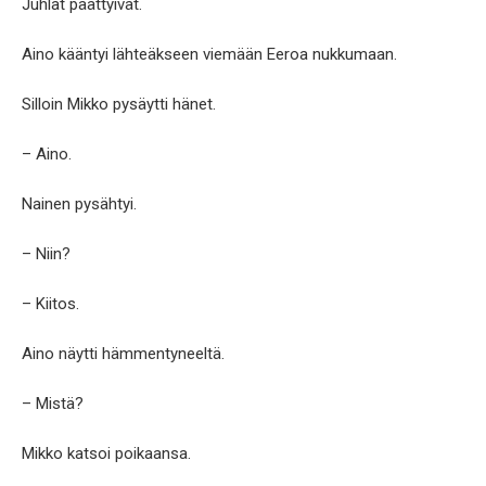
Juhlat päättyivät.
Aino kääntyi lähteäkseen viemään Eeroa nukkumaan.
Silloin Mikko pysäytti hänet.
– Aino.
Nainen pysähtyi.
– Niin?
– Kiitos.
Aino näytti hämmentyneeltä.
– Mistä?
Mikko katsoi poikaansa.