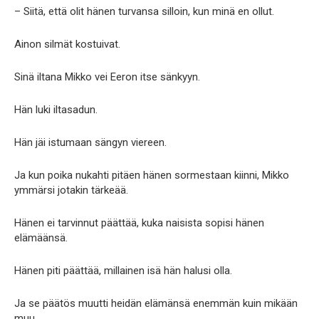
– Siitä, että olit hänen turvansa silloin, kun minä en ollut.
Ainon silmät kostuivat.
Sinä iltana Mikko vei Eeron itse sänkyyn.
Hän luki iltasadun.
Hän jäi istumaan sängyn viereen.
Ja kun poika nukahti pitäen hänen sormestaan kiinni, Mikko
ymmärsi jotakin tärkeää.
Hänen ei tarvinnut päättää, kuka naisista sopisi hänen
elämäänsä.
Hänen piti päättää, millainen isä hän halusi olla.
Ja se päätös muutti heidän elämänsä enemmän kuin mikään
muu.