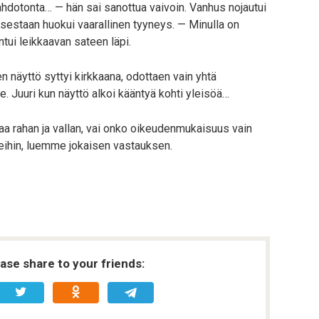
mahdotonta… — hän sai sanottua vaivoin. Vanhus nojautui
ksestaan huokui vaarallinen tyyneys. — Minulla on
ntui leikkaavan sateen läpi.
näyttö syttyi kirkkaana, odottaen vain yhtä
. Juuri kun näyttö alkoi kääntyä kohti yleisöä…
ttaa rahan ja vallan, vai onko oikeudenmukaisuus vain
teihin, luemme jokaisen vastauksen.
ease share to your friends: