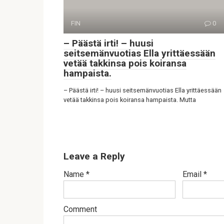
FIN
0
– Päästä irti! – huusi
seitsemänvuotias Ella yrittäessään
vetää takkinsa pois koiransa
hampaista.
– Päästä irti! – huusi seitsemänvuotias Ella yrittäessään
vetää takkinsa pois koiransa hampaista. Mutta
Leave a Reply
Name
*
Email
*
Comment