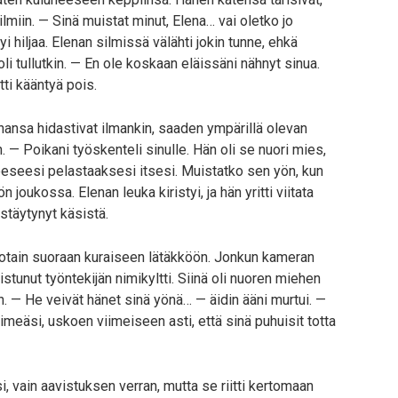
lmiin. — Sinä muistat minut, Elena… vai oletko jo
i hiljaa. Elenan silmissä välähti jokin tunne, ehkä
li tullutkin. — En ole koskaan eläissäni nähnyt sinua.
tti kääntyä pois.
nansa hidastivat ilmankin, saaden ympärillä olevan
— Poikani työskenteli sinulle. Hän oli se nuori mies,
heeseesi pelastaaksesi itsesi. Muistatko sen yön, kun
 joukossa. Elenan leuka kiristyi, ja hän yritti viitata
istäytynyt käsistä.
jotain suoraan kuraiseen lätäkköön. Jonkun kameran
listunut työntekijän nimikyltti. Siinä oli nuoren miehen
an. — He veivät hänet sinä yönä… — äidin ääni murtui. —
imeäsi, uskoen viimeiseen asti, että sinä puhuisit totta
, vain aavistuksen verran, mutta se riitti kertomaan