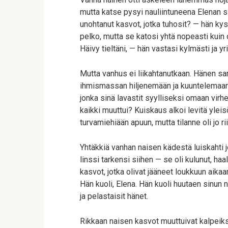
mutta katse pysyi nauliintuneena Elenan si
unohtanut kasvot, jotka tuhosit? — hän kysy
pelko, mutta se katosi yhtä nopeasti kuin o
Häivy tieltäni, — hän vastasi kylmästi ja yri
Mutta vanhus ei liikahtanutkaan. Hänen sa
ihmismassan hiljenemään ja kuuntelemaan. 
jonka sinä lavastit syylliseksi omaan vir
kaikki muuttui? Kuiskaus alkoi levitä yleisön
turvamiehiään apuun, mutta tilanne oli jo ri
Yhtäkkiä vanhan naisen kädestä luiskahti 
linssi tarkensi siihen — se oli kulunut, haa
kasvot, jotka olivat jääneet loukkuun aika
Hän kuoli, Elena. Hän kuoli huutaen sinun n
ja pelastaisit hänet.
Rikkaan naisen kasvot muuttuivat kalpeiksi