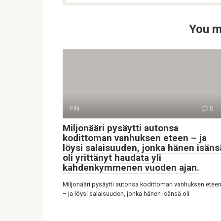
You m
FIN
0
Miljonääri pysäytti autonsa
kodittoman vanhuksen eteen – ja
löysi salaisuuden, jonka hänen isäns
oli yrittänyt haudata yli
kahdenkymmenen vuoden ajan.
Miljonääri pysäytti autonsa kodittoman vanhuksen etee
– ja löysi salaisuuden, jonka hänen isänsä oli