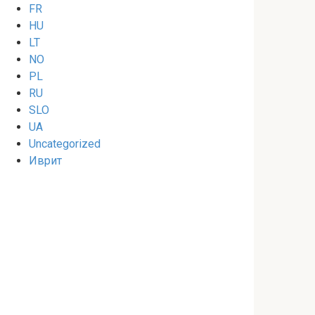
FR
HU
LT
NO
PL
RU
SLO
UA
Uncategorized
Иврит