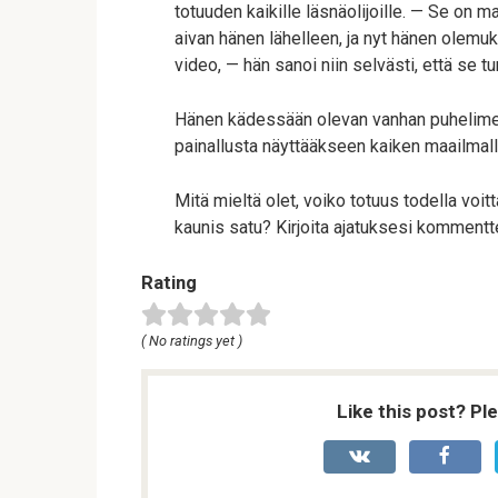
totuuden kaikille läsnäolijoille. — Se on 
aivan hänen lähelleen, ja nyt hänen olemu
video, — hän sanoi niin selvästi, että se tu
Hänen kädessään olevan vanhan puhelimen 
painallusta näyttääkseen kaiken maailmalle
Mitä mieltä olet, voiko totuus todella voi
kaunis satu? Kirjoita ajatuksesi komment
Rating
( No ratings yet )
Like this post? Pl