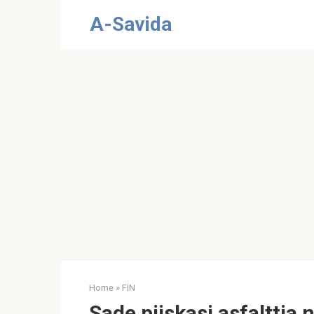
Skip
A-Savida
to
content
Home
»
FIN
Sade piiskasi asfalttia 