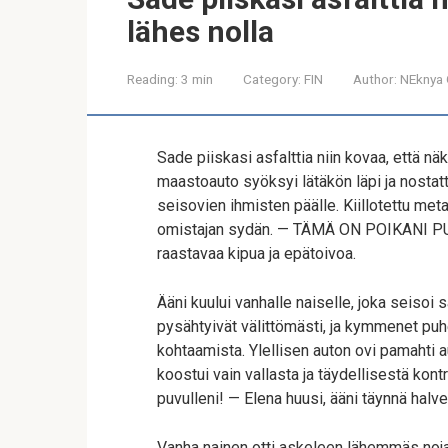
lähes nolla
Reading:
3 min
Category:
FIN
Author:
NEknya 
Sade piiskasi asfalttia niin kovaa, että näk
maastoauto syöksyi lätäkön läpi ja nostatt
seisovien ihmisten päälle. Kiillotettu meta
omistajan sydän. — TÄMÄ ON POIKANI PUO
raastavaa kipua ja epätoivoa.
Ääni kuului vanhalle naiselle, joka seisoi
pysähtyivät välittömästi, ja kymmenet puh
kohtaamista. Ylellisen auton ovi pamahti au
koostui vain vallasta ja täydellisestä kontro
puvulleni! — Elena huusi, ääni täynnä halv
Vanha nainen otti askeleen lähemmäs noja