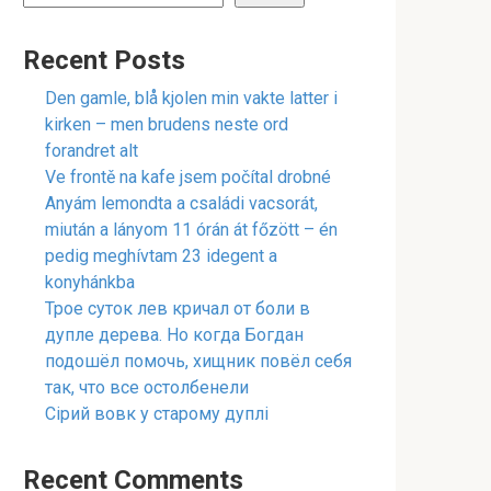
Recent Posts
Den gamle, blå kjolen min vakte latter i
kirken – men brudens neste ord
forandret alt
Ve frontě na kafe jsem počítal drobné
Anyám lemondta a családi vacsorát,
miután a lányom 11 órán át főzött – én
pedig meghívtam 23 idegent a
konyhánkba
Трое суток лев кричал от боли в
дупле дерева. Но когда Богдан
подошёл помочь, хищник повёл себя
так, что все остолбенели
Сірий вовк у старому дуплі
Recent Comments