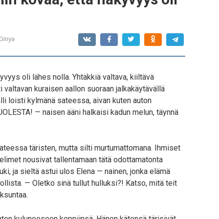
Ginya
yvyys oli lähes nolla. Yhtäkkiä valtava, kiiltävä
i valtavan kuraisen aallon suoraan jalkakäytävällä
lli loisti kylmänä sateessa, aivan kuten auton
LESTA! — naisen ääni halkaisi kadun melun, täynnä
 sateessa täristen, mutta silti murtumattomana. Ihmiset
elimet nousivat tallentamaan tätä odottamatonta
ki, ja sieltä astui ulos Elena — nainen, jonka elämä
llista. — Oletko sinä tullut hulluksi?! Katso, mitä teit
eksuntaa.
ten kuluneeseen keppiinsä. Hänen kätensä tärisivät,