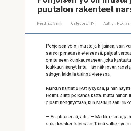
puutalon rakenteet nar
Reading:
5 min
Category:
FIN
Author:
NEknya 
Pohjoisen yö oli musta ja hiljainen, vain
seisoi pimeässä eteisessä, paljaat varpaat
omituiseen kuiskausääneen, joka kantautu
loukkuun jäänyt lintu. Hän näki oven raos
sängyn laidalla äitinsä vieressä.
Markun hartiat olivat lysyssä, ja hän näyt
Helmi, silitti poikansa kättä, mutta hänen 
pidätti hengitystään, kun Markun ääni rikko
— En jaksa enää, äiti… — Markku sanoi, ja 
enää teeskentelemään. Tämä valhe syö minu