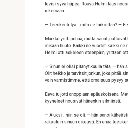
levisi syvä häpeä. Rouva Helmi taas nousi
iskemään.
— Teeskentelyä… mitä se tarkoittaa? — Eeva
Markku yritti puhua, mutta sanat juuttuiva
mikään huuto. Kaikki ne vuodet, kaikki ne mu
Helmi otti askeleen eteenpäin, yrittäen ott
— Sinun ei olisi pitänyt kuulla tätä, — hä
Olit heikko ja tarvitsit jonkun, joka pitää 
vain varmistimme, että omaisuus pysyy s
Eeva tuijotti anoppiaan epäuskoisena. Met
kyyneleet nousivat hänenkin silmiinsä.
— Aluksi… niin se oli, — hän sanoi käheäs
rakastuin sinuun oikeasti. En enää teeskent