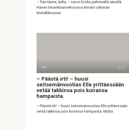
– Tule tänne, kulta, – sanoi Emilia pehmeällä äänellä.
Hänen timanttirannekorunsa kimalsi valtavan
kristallikruunun
FIN
0
– Päästä irti! – huusi
seitsemänvuotias Ella yrittäessään
vetää takkinsa pois koiransa
hampaista.
– Päästä irti! – huusi seitsemänvuotias Ella yrittäessään
vetää takkinsa pois koiransa hampaista. Mutta