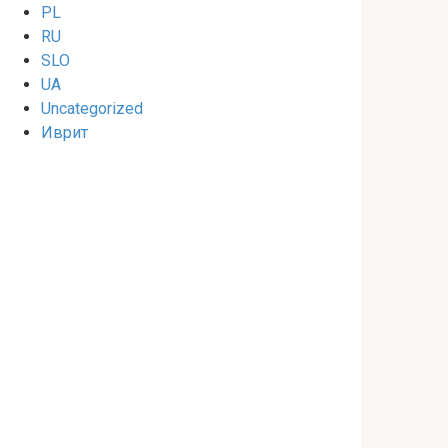
PL
RU
SLO
UA
Uncategorized
Иврит