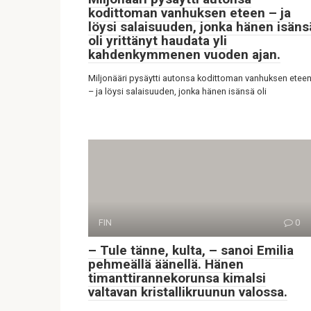
kodittoman vanhuksen eteen – ja
löysi salaisuuden, jonka hänen isäns
oli yrittänyt haudata yli
kahdenkymmenen vuoden ajan.
Miljonääri pysäytti autonsa kodittoman vanhuksen etee
– ja löysi salaisuuden, jonka hänen isänsä oli
FIN
0
– Tule tänne, kulta, – sanoi Emilia
pehmeällä äänellä. Hänen
timanttirannekorunsa kimalsi
valtavan kristallikruunun valossa.