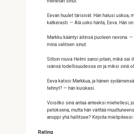
menetän sinut.
Eevan huulet tärisivät. Hän halusi uskoa, m
katkerasti. — Älä usko häntä, Eeva. Hän on
Markku kääntyi äitinsä puoleen raivona. — 
minä valitsen sinut.
Silloin rouva Helmi sanoi jotain, mikä sai
isänsä todellisuudessa on ja miksi sinä ole
Eeva katsoi Markkua, ja hänen sydämensä 
tehnyt? — hän kuiskasi.
Voisitko sinä antaa anteeksi miehellesi, jos
petoksena, mutta hän väittää muuttuneensa
anoppi yhä hallitsee? Kirjoita mielipitees
Rating