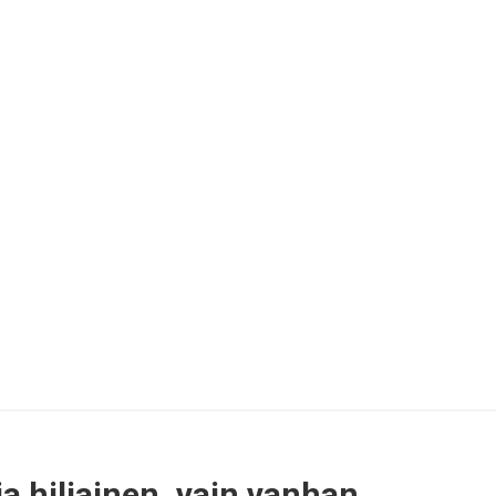
ja hiljainen, vain vanhan