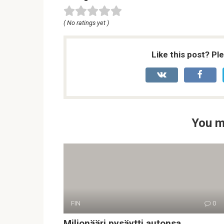
( No ratings yet )
Like this post? Pl
You m
FIN
0
Miljonääri pysäytti autonsa