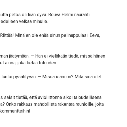
utta petos oli liian syvä. Rouva Helmi naurahti
 edelleen velkaa minulle.
Riittää! Minä en ole enää sinun pelinappulasi. Eeva,
 ilman jäätymään: — Hän ei vieläkään tiedä, missä hänen
t ainoa, joka tietää totuuden.
tuntui pysähtyvän. — Missä isäni on? Mitä sinä olet
 saisit tietää, että avioliittonne alkoi taloudellisena
? Onko rakkaus mahdollista rakentaa raunioille, joita
i kommentteihin!