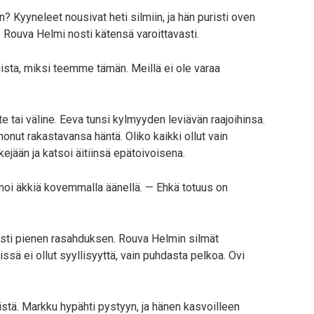
Kyyneleet nousivat heti silmiin, ja hän puristi oven
. Rouva Helmi nosti kätensä varoittavasti.
uista, miksi teemme tämän. Meillä ei ole varaa
te tai väline. Eeva tunsi kylmyyden leviävän raajoihinsa.
nonut rakastavansa häntä. Oliko kaikki ollut vain
kejään ja katsoi äitiinsä epätoivoisena.
noi äkkiä kovemmalla äänellä. — Ehkä totuus on
a päästi pienen rasahduksen. Rouva Helmin silmät
ssä ei ollut syyllisyyttä, vain puhdasta pelkoa. Ovi
istä. Markku hypähti pystyyn, ja hänen kasvoilleen