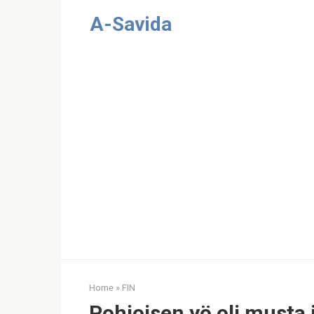
Skip
A-Savida
to
content
Home
»
FIN
Pohjoisen yö oli musta 