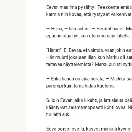
Eevan maailma pysähtyi. Teeskentelemään? 
karmia niin kovaa, että rystyset valkenivat
— Hiljaa, — hän suhisi. — Herätät hänet. M
epäonnistua nyt, kun olemme näin lähellä.
“Hänet”. Ei Eevaa, ei vaimoa, vaan jokin es
Hän muisti jokaisen illan, kun Marku oli sa
taitavaa näyttelemistä? Marku puristi nyrk
— Ehkä hänen on aika herätä, — Markku sa
parempi kuin tämä hidas kuolema.
Silloin Eevan jalka liikahti, ja lattialaut
kääntyivät salamannopeasti kohti ovea. Nii
heilahti auki…
Eeva seisoi ovella, kasvot märkinä kyynel