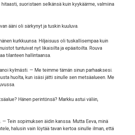
 hitaasti, suoristaen selkänsä kuin kyykäärme, valmiina
n ääni oli särkynyt ja tuskin kuuluva.
t hänen kurkkuunsa. Hiljaisuus oli tuskallisempaa kuin
istot tuntuivat nyt likaisilta ja epäaitoilta. Rouva
aa tilanteen hallintaansa.
n sanoi kylmästi. — Me teimme tämän sinun parhaaksesi.
sinusta huolta, kun isäsi jätti sinulle sen metsäalueen. Me
uvussa.
säalue? Hänen perintönsä? Markku astui väliin,
ti. — Tein sopimuksen äidin kanssa. Mutta Eeva, minä
ele, halusin vain löytää tavan kertoa sinulle ilman, että