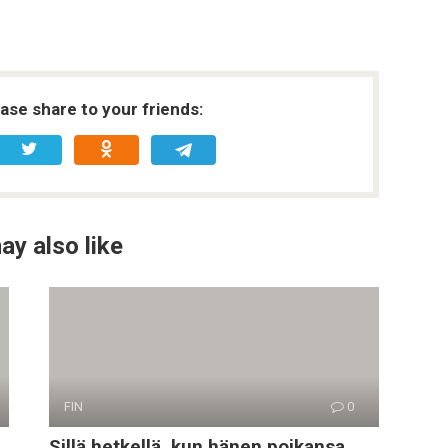
ease share to your friends:
ay also like
FIN
0
Sillä hetkellä, kun hänen poikansa