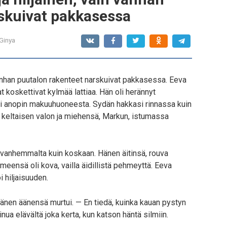
skuivat pakkasessa
Ginya
 vanhan puutalon rakenteet narskuivat pakkasessa. Eeva
 koskettivat kylmää lattiaa. Hän oli herännyt
i anopin makuuhuoneesta. Sydän hakkasi rinnassa kuin
ta keltaisen valon ja miehensä, Markun, istumassa
ti vanhemmalta kuin koskaan. Hänen äitinsä, rouva
ilmeensä oli kova, vailla äidillistä pehmeyttä. Eeva
i hiljaisuuden.
hänen äänensä murtui. — En tiedä, kuinka kauan pystyn
a elävältä joka kerta, kun katson häntä silmiin.