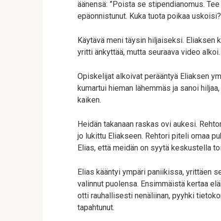
äänensä: ”Poista se stipendianomus. Tee sii
epäonnistunut. Kuka tuota poikaa uskoisi?
Käytävä meni täysin hiljaiseksi. Eliaksen k
yritti änkyttää, mutta seuraava video alkoi
Opiskelijat alkoivat perääntyä Eliaksen ymp
kumartui hieman lähemmäs ja sanoi hiljaa, h
kaiken.
Heidän takanaan raskas ovi aukesi. Rehtori
jo lukittu Eliakseen. Rehtori piteli omaa p
Elias, että meidän on syytä keskustella to
Elias kääntyi ympäri paniikissa, yrittäen se
valinnut puolensa. Ensimmäistä kertaa elä
otti rauhallisesti nenäliinan, pyyhki tietok
tapahtunut.