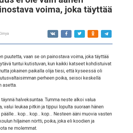
inostava voima, joka täyttää
Ginya
änen puutetta, vaan se on painostava voima, joka täyttää
ytävä tuntui kutistuvan, kun kaikki katseet kohdistuivat
tta jokainen paikalla olija tiesi, että kyseessä oli
ikutusvaltaisimman perheen poika, seisoi keskellä
 asetta.
ike, täynnä halveksuntaa. Tumma neste alkoi valua
, valui leukaa pitkin ja tippui lopulta suoraan hänen
n päälle… kop… kop… kop… Nesteen ääni muovia vasten
koulun hiljainen nörtti, poika, joka eli koodien ja
tuhota ne molemmat.