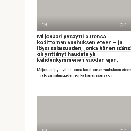
FIN
0
Miljonääri pysäytti autonsa
kodittoman vanhuksen eteen – ja
löysi salaisuuden, jonka hänen isäns
oli yrittänyt haudata yli
kahdenkymmenen vuoden ajan.
Miljonääri pysäytti autonsa kodittoman vanhuksen etee
– ja löysi salaisuuden, jonka hänen isänsä oli
FIN
0