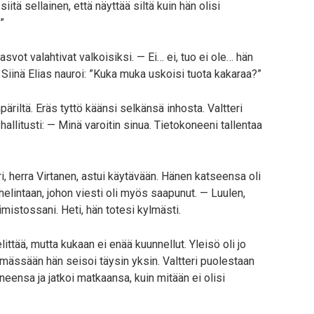
tä sellainen, että näyttää siltä kuin hän olisi
”
asvot valahtivat valkoisiksi. — Ei… ei, tuo ei ole… hän
. Siinä Elias nauroi: ”Kuka muka uskoisi tuota kakaraa?”
äriltä. Eräs tyttö käänsi selkänsä inhosta. Valtteri
allitusti: — Minä varoitin sinua. Tietokoneeni tallentaa
, herra Virtanen, astui käytävään. Hänen katseensa oli
uhelintaan, johon viesti oli myös saapunut. — Luulen,
imistossani. Heti, hän totesi kylmästi.
littää, mutta kukaan ei enää kuunnellut. Yleisö oli jo
mässään hän seisoi täysin yksin. Valtteri puolestaan
oneensa ja jatkoi matkaansa, kuin mitään ei olisi