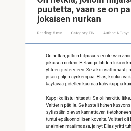
puutetta, vaan se on pa
jokaisen nurkan
Reading:
5 min
Category:
FIN
Author:
NEknya 
On hetkiä, jolloin hiljaisuus ei ole vain ä
jokaisen nurkan. Helsinginlahden lukion kä
yhteen pisteeseen. Se alkoi viattomasti, mu
jotain paljon synkempää. Elias, koulun va
käytävää pidellen kuumaa kahvikuppia kuin
Kuppi kallistui hitaasti. Se oli harkittu li
Valtterin päälle. Se kasteli hänen kasvonsa
sylissään olevan kannettavan tietokonee
tuntui epäluonnollisen kovalta. Valtteri oli 
unelmien maailmassa, ja nyt Elias yritti 