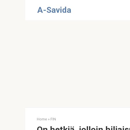
Skip
A-Savida
to
content
Home
»
FIN
On hetkiä, jolloin hiljai