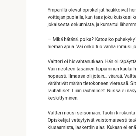
Ympärillä olevat opiskelijat haukkoivat h
voittajan puolella, kun taas joku kuiskasi k
jokaisesta sekunnista, ja kumartui lähemmäs
— Mikä hätänä, poika? Katosiko puhekyky? El
hieman apua. Vai onko tuo vanha romusi j
Valtteri ei hievahtanutkaan. Hän ei räpäyt
Vain nesteen tasainen tippuminen kuului hi
nopeasti. Ilmassa oli jotain… väärää. Valt
värähtivät märän tietokoneen vieressä. Sit
rauhalliset. Liian rauhalliset. Niissä ei nä
keskittyminen.
Valtteri nousi seisomaan. Tuolin kirskunta 
Opiskelijat vetäytyivät vaistomaisesti taak
kiusaamista, laskettiin alas. Kukaan ei en