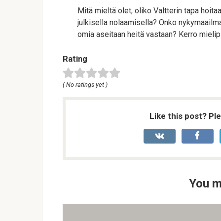
Mitä mieltä olet, oliko Valtterin tapa hoit
julkisella nolaamisella? Onko nykymaailma
omia aseitaan heitä vastaan? Kerro mieli
Rating
( No ratings yet )
Like this post? Pl
You m