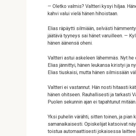
— Oletko valmis? Valtteri kysyi hiljaa. Hän
kahvi valui vielä hänen hihoistaan.
Elias räpäytti silmiään, selvästi hämment
jäätävä tyyneys sai hänet varuilleen. — Kyl
hänen äänensä oheni.
Valtteri astui askeleen lähemmäs. Nyt he 
Elias jännittyi, hänen leukansa kiristyi ja
Elias tiuskaisi, mutta hänen silmissään v
Valtteri ei vastannut. Hän nosti hitaasti kä
hänen ohitseen. Rauhallisesti ja tarkasti V
Puolen sekunnin ajan ei tapahtunut mitään
Yksi puhelin värähti, sitten toinen, ja pi
samanaikaisesti. Opiskelijat katsoivat nä
toistua automaattisesti jokaisessa laittee