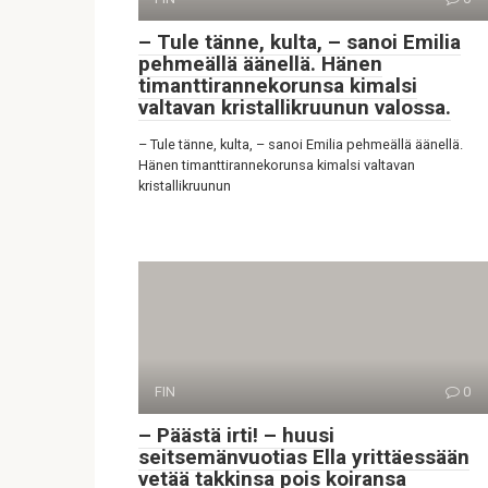
– Tule tänne, kulta, – sanoi Emilia
pehmeällä äänellä. Hänen
timanttirannekorunsa kimalsi
valtavan kristallikruunun valossa.
– Tule tänne, kulta, – sanoi Emilia pehmeällä äänellä.
Hänen timanttirannekorunsa kimalsi valtavan
kristallikruunun
FIN
0
– Päästä irti! – huusi
seitsemänvuotias Ella yrittäessään
vetää takkinsa pois koiransa