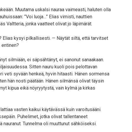
enkeään. Muutama uskalsi nauraa vaimeasti, haluten olla
auhuissaan: ”Voi luoja…” Elias virnisti, nauttien
 Valtteria, jonka vaatteet olivat jo läpimärät.
ias kysyi pilkallisesti. — Näytät siltä, että tarvitset
o entinen?
tänyt silmiään, ei säpsähtänyt, ei sanonut sanaakaan.
ljaisuudessa. Sitten nauru kuoli pois pelottavan
teri veti syvään henkeä, hyvin hitaasti. Hänen sormensa
ten hän nosti päätään. Hänen silmänsä olivat täysin
kynyt kipua eikä nöyryytystä, vain kylmä ja kirkas
lattiaa vasten kaikui käytävässä kuin varoitusääni.
sepäin. Puhelimet, jotka olivat tallentaneet
ää nauranut. Tunnelma oli muuttunut sähköiseksi.