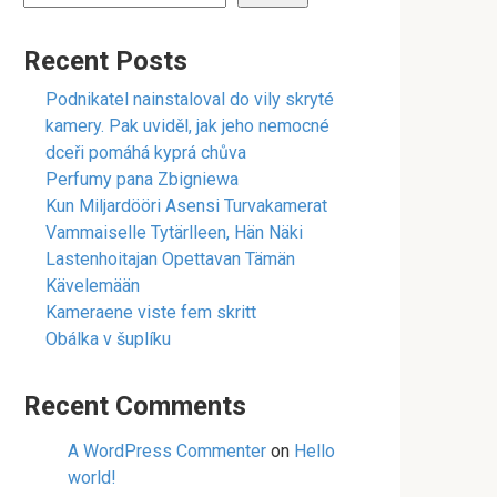
Recent Posts
Podnikatel nainstaloval do vily skryté
kamery. Pak uviděl, jak jeho nemocné
dceři pomáhá kyprá chůva
Perfumy pana Zbigniewa
Kun Miljardööri Asensi Turvakamerat
Vammaiselle Tytärlleen, Hän Näki
Lastenhoitajan Opettavan Tämän
Kävelemään
Kameraene viste fem skritt
Obálka v šuplíku
Recent Comments
A WordPress Commenter
on
Hello
world!