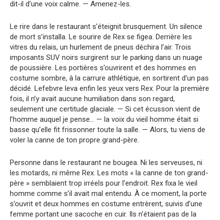
dit-il d’une voix calme. — Amenez-les.
Le rire dans le restaurant s’éteignit brusquement. Un silence
de mort s’installa. Le sourire de Rex se figea. Derrière les
vitres du relais, un hurlement de pneus déchira l’air. Trois
imposants SUV noirs surgirent sur le parking dans un nuage
de poussière. Les portières s’ouvrirent et des hommes en
costume sombre, à la carrure athlétique, en sortirent d’un pas
décidé. Lefebvre leva enfin les yeux vers Rex. Pour la première
fois, il n’y avait aucune humiliation dans son regard,
seulement une certitude glaciale. — Si cet écusson vient de
l’homme auquel je pense… — la voix du vieil homme était si
basse qu’elle fit frissonner toute la salle. — Alors, tu viens de
voler la canne de ton propre grand-père.
Personne dans le restaurant ne bougea. Ni les serveuses, ni
les motards, ni même Rex. Les mots « la canne de ton grand-
père » semblaient trop irréels pour l’endroit. Rex fixa le vieil
homme comme s’il avait mal entendu. À ce moment, la porte
s’ouvrit et deux hommes en costume entrèrent, suivis d’une
femme portant une sacoche en cuir. Ils n’étaient pas de la