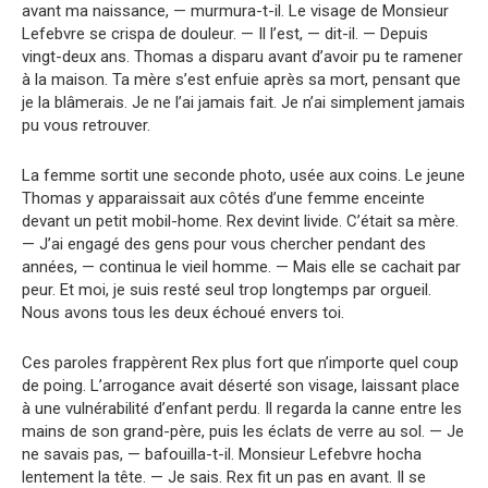
avant ma naissance, — murmura-t-il. Le visage de Monsieur
Lefebvre se crispa de douleur. — Il l’est, — dit-il. — Depuis
vingt-deux ans. Thomas a disparu avant d’avoir pu te ramener
à la maison. Ta mère s’est enfuie après sa mort, pensant que
je la blâmerais. Je ne l’ai jamais fait. Je n’ai simplement jamais
pu vous retrouver.
La femme sortit une seconde photo, usée aux coins. Le jeune
Thomas y apparaissait aux côtés d’une femme enceinte
devant un petit mobil-home. Rex devint livide. C’était sa mère.
— J’ai engagé des gens pour vous chercher pendant des
années, — continua le vieil homme. — Mais elle se cachait par
peur. Et moi, je suis resté seul trop longtemps par orgueil.
Nous avons tous les deux échoué envers toi.
Ces paroles frappèrent Rex plus fort que n’importe quel coup
de poing. L’arrogance avait déserté son visage, laissant place
à une vulnérabilité d’enfant perdu. Il regarda la canne entre les
mains de son grand-père, puis les éclats de verre au sol. — Je
ne savais pas, — bafouilla-t-il. Monsieur Lefebvre hocha
lentement la tête. — Je sais. Rex fit un pas en avant. Il se