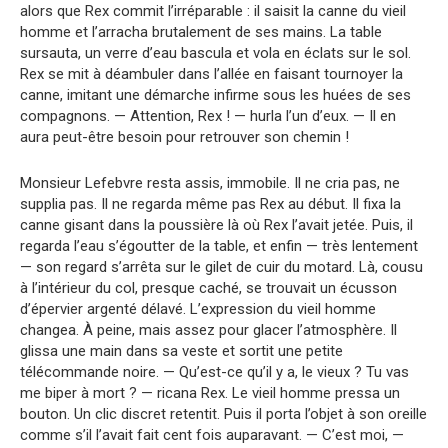
alors que Rex commit l’irréparable : il saisit la canne du vieil
homme et l’arracha brutalement de ses mains. La table
sursauta, un verre d’eau bascula et vola en éclats sur le sol.
Rex se mit à déambuler dans l’allée en faisant tournoyer la
canne, imitant une démarche infirme sous les huées de ses
compagnons. — Attention, Rex ! — hurla l’un d’eux. — Il en
aura peut-être besoin pour retrouver son chemin !
Monsieur Lefebvre resta assis, immobile. Il ne cria pas, ne
supplia pas. Il ne regarda même pas Rex au début. Il fixa la
canne gisant dans la poussière là où Rex l’avait jetée. Puis, il
regarda l’eau s’égoutter de la table, et enfin — très lentement
— son regard s’arrêta sur le gilet de cuir du motard. Là, cousu
à l’intérieur du col, presque caché, se trouvait un écusson
d’épervier argenté délavé. L’expression du vieil homme
changea. À peine, mais assez pour glacer l’atmosphère. Il
glissa une main dans sa veste et sortit une petite
télécommande noire. — Qu’est-ce qu’il y a, le vieux ? Tu vas
me biper à mort ? — ricana Rex. Le vieil homme pressa un
bouton. Un clic discret retentit. Puis il porta l’objet à son oreille
comme s’il l’avait fait cent fois auparavant. — C’est moi, —