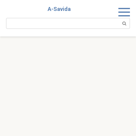
Skip
A-Savida
to
content
Search: