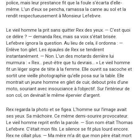
police, mais leur prestance fit que la foule s’écarta d’elle-
même. L’un d’eux se pencha, ramassa la canne au sol et la
rendit respectueusement à Monsieur Lefebvre.
Le vieil homme la prit sans quitter Rex des yeux. — C’est quoi
ce délire ? — demanda Rex, mais sa voix s’était brisée.
Lefebvre ignora la question. Au lieu de cela, il ordonna : —
Enlève ton gilet. Les épaules de Rex se tendirent
instantanément. — Non. L’un des motards derrière lui
murmura : « Rex… peut-être que tu devrais… » Le vieil homme
fit un léger signe de tête à la femme. Elle ouvrit sa sacoche et
sortit une vieille photographie qu’elle posa sur la table. Elle
montrait un jeune homme en gilet de cuir, debout près d’une
moto, souriant avec insouciance à l’objectif. Sur l’intérieur de
son col, on devinait le même épervier d’argent.
Rex regarda la photo et se figea. L’homme sur l’image avait
ses yeux. Sa mâchoire. Ce même demi-sourire provocateur.
Le vieil homme reprit enfin la parole. — Son nom était Thomas
Lefebvre. C’était mon fils. Le silence se fit plus lourd encore.
Rex ne cillait plus. — Ma mère m’a dit que mon père était mort