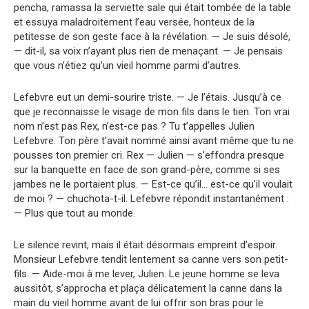
pencha, ramassa la serviette sale qui était tombée de la table
et essuya maladroitement l’eau versée, honteux de la
petitesse de son geste face à la révélation. — Je suis désolé,
— dit-il, sa voix n’ayant plus rien de menaçant. — Je pensais
que vous n’étiez qu’un vieil homme parmi d’autres.
Lefebvre eut un demi-sourire triste. — Je l’étais. Jusqu’à ce
que je reconnaisse le visage de mon fils dans le tien. Ton vrai
nom n’est pas Rex, n’est-ce pas ? Tu t’appelles Julien
Lefebvre. Ton père t’avait nommé ainsi avant même que tu ne
pousses ton premier cri. Rex — Julien — s’effondra presque
sur la banquette en face de son grand-père, comme si ses
jambes ne le portaient plus. — Est-ce qu’il… est-ce qu’il voulait
de moi ? — chuchota-t-il. Lefebvre répondit instantanément :
— Plus que tout au monde.
Le silence revint, mais il était désormais empreint d’espoir.
Monsieur Lefebvre tendit lentement sa canne vers son petit-
fils. — Aide-moi à me lever, Julien. Le jeune homme se leva
aussitôt, s’approcha et plaça délicatement la canne dans la
main du vieil homme avant de lui offrir son bras pour le