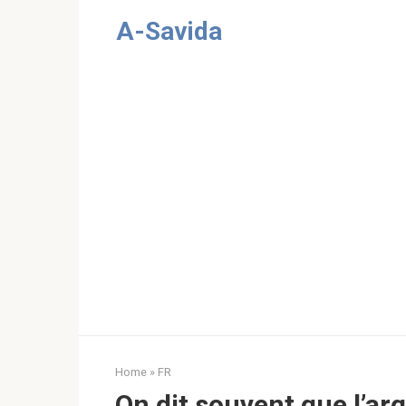
Skip
A-Savida
to
content
Home
»
FR
On dit souvent que l’ar