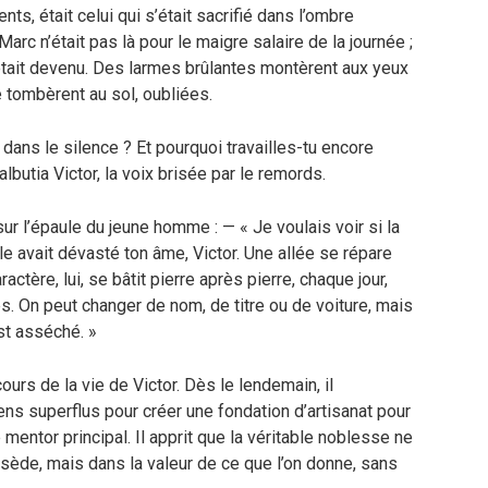
s, était celui qui s’était sacrifié dans l’ombre
 Marc n’était pas là pour le maigre salaire de la journée ;
on était devenu. Des larmes brûlantes montèrent aux yeux
e tombèrent au sol, oubliées.
dans le silence ? Et pourquoi travailles-tu encore
albutia Victor, la voix brisée par le remords.
r l’épaule du jeune homme : — « Je voulais voir si la
lle avait dévasté ton âme, Victor. Une allée se répare
ctère, lui, se bâtit pierre après pierre, chaque jour,
es. On peut changer de nom, de titre ou de voiture, mais
st asséché. »
urs de la vie de Victor. Dès le lendemain, il
ns superflus pour créer une fondation d’artisanat pour
mentor principal. Il apprit que la véritable noblesse ne
ssède, mais dans la valeur de ce que l’on donne, sans