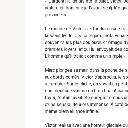
« L’argent n’a jamais été le sujet, Victor
voiture en bois que je t’avais sculptée qu
province. »
Le monde de Victor s’effondra en une frac
laissant livide. Ces quelques mots venaien
souvenirs les plus douloureux : l’image d
premiers loyers, et qui lui envoyait des c
L’homme qu’il traitait comme un simple « s
Marc plongea sa main dans la poche de son
aux bords cornés. Victor s’approcha, le so
à trembler. Sur le cliché, on voyait un pet
son cœur une voiture en bois brut. À cause
foyer, l’enfant avait été enregistré sous 
d’une sensibilité alors immense. À côté de
même bienveillance infinie.
Victor réalisa avec une horreur glaciale que