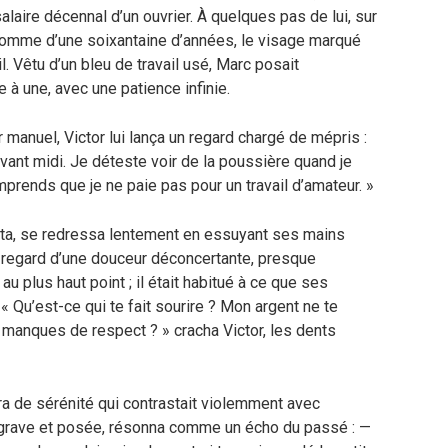
salaire décennal d’un ouvrier. À quelques pas de lui, sur
n homme d’une soixantaine d’années, le visage marqué
l. Vêtu d’un bleu de travail usé, Marc posait
 à une, avec une patience infinie.
r manuel, Victor lui lança un regard chargé de mépris :
vant midi. Je déteste voir de la poussière quand je
rends que je ne paie pas pour un travail d’amateur. »
rêta, se redressa lentement en essuyant ses mains
 regard d’une douceur déconcertante, presque
au plus haut point ; il était habitué à ce que ses
 Qu’est-ce qui te fait sourire ? Mon argent ne te
manques de respect ? » cracha Victor, les dents
ura de sérénité qui contrastait violemment avec
ix, grave et posée, résonna comme un écho du passé : —