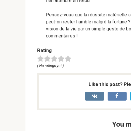
rien attendre en retour.
Pensez-vous que la réussite matérielle so
peut-on rester humble malgré la fortune ?
vision de la vie par un simple geste de b
commentaires !
Rating
( No ratings yet )
Like this post? Pl
You m