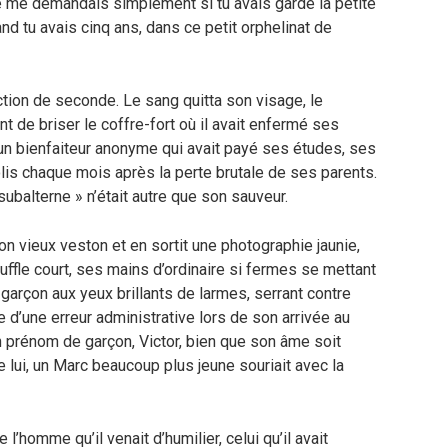
. Je me demandais simplement si tu avais gardé la petite
and tu avais cinq ans, dans ce petit orphelinat de
tion de seconde. Le sang quitta son visage, le
t de briser le coffre-fort où il avait enfermé ses
’un bienfaiteur anonyme qui avait payé ses études, ses
olis chaque mois après la perte brutale de ses parents.
ubalterne » n’était autre que son sauveur.
 vieux veston et en sortit une photographie jaunie,
uffle court, ses mains d’ordinaire si fermes se mettant
it garçon aux yeux brillants de larmes, serrant contre
 d’une erreur administrative lors de son arrivée au
un prénom de garçon, Victor, bien que son âme soit
 lui, un Marc beaucoup plus jeune souriait avec la
 l’homme qu’il venait d’humilier, celui qu’il avait