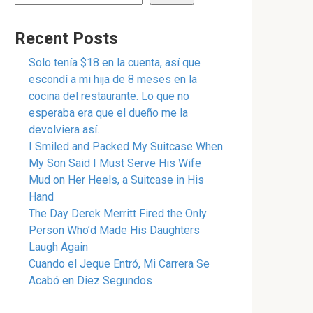
Recent Posts
Solo tenía $18 en la cuenta, así que
escondí a mi hija de 8 meses en la
cocina del restaurante. Lo que no
esperaba era que el dueño me la
devolviera así.
I Smiled and Packed My Suitcase When
My Son Said I Must Serve His Wife
Mud on Her Heels, a Suitcase in His
Hand
The Day Derek Merritt Fired the Only
Person Who’d Made His Daughters
Laugh Again
Cuando el Jeque Entró, Mi Carrera Se
Acabó en Diez Segundos