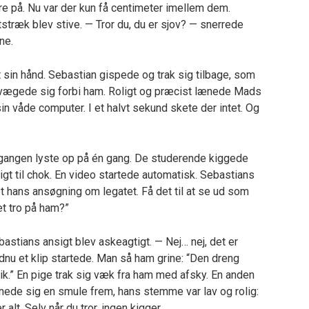
e på. Nu var der kun få centimeter imellem dem.
træk blev stive. — Tror du, du er sjov? — snerrede
ne.
sin hånd. Sebastian gispede og trak sig tilbage, som
vægede sig forbi ham. Roligt og præcist lænede Mads
in våde computer. I et halvt sekund skete der intet. Og
le gangen lyste op på én gang. De studerende kiggede
igt til chok. En video startede automatisk. Sebastians
et hans ansøgning om legatet. Få det til at se ud som
t tro på ham?”
astians ansigt blev askeagtigt. — Nej… nej, det er
u et klip startede. Man så ham grine: “Den dreng
lik.” En pige trak sig væk fra ham med afsky. En anden
ede sig en smule frem, hans stemme var lav og rolig:
lt. Selv når du tror, ingen kigger.