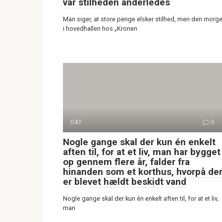
var stilheden anderledes
Man siger, at store penge elsker stilhed, men den morg
i hovedhallen hos „Kronen
DAT
0
Nogle gange skal der kun én enkelt
aften til, for at et liv, man har bygget
op gennem flere år, falder fra
hinanden som et korthus, hvorpå de
er blevet hældt beskidt vand
Nogle gange skal der kun én enkelt aften til, for at et liv,
man