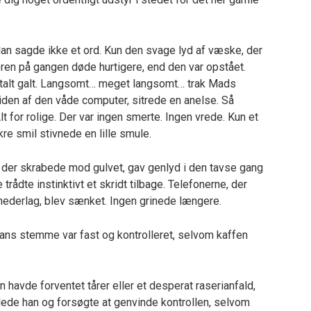
an sagde ikke et ord. Kun den svage lyd af væske, der
teren på gangen døde hurtigere, end den var opstået.
talt galt. Langsomt… meget langsomt… trak Mads
siden af den våde computer, sitrede en anelse. Så
Alt for rolige. Der var ingen smerte. Ingen vrede. Kun et
re smil stivnede en lille smule.
, der skrabede mod gulvet, gav genlyd i den tavse gang
rådte instinktivt et skridt tilbage. Telefonerne, der
 nederlag, blev sænket. Ingen grinede længere.
ans stemme var fast og kontrolleret, selvom kaffen
n havde forventet tårer eller et desperat raserianfald,
ede han og forsøgte at genvinde kontrollen, selvom