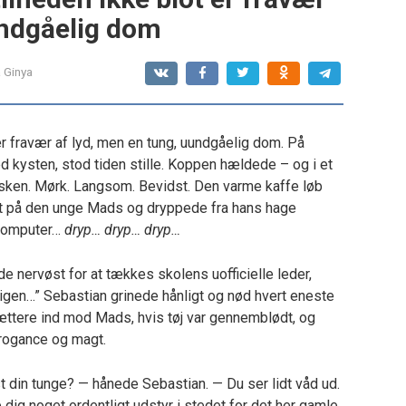
undgåelig dom
 Ginya
 er fravær af lyd, men en tung, uundgåelig dom. På
kysten, stod tiden stille. Koppen hældede – og i et
væsken. Mørk. Langsom. Bevidst. Den varme kaffe løb
et på den unge Mads og dryppede fra hans hage
 computer…
dryp… dryp… dryp…
e nervøst for at tækkes skolens uofficielle leder,
e igen…” Sebastian grinede hånligt og nød hvert eneste
ttere ind mod Mads, hvis tøj var gennemblødt, og
rogance og magt.
t din tunge? — hånede Sebastian. — Du ser lidt våd ud.
ig noget ordentligt udstyr i stedet for det her gamle