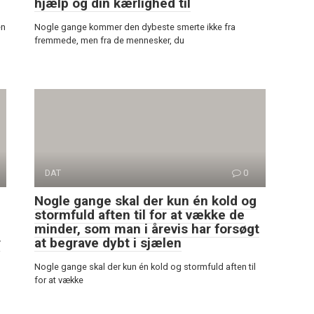
hjælp og din kærlighed til
en
Nogle gange kommer den dybeste smerte ikke fra
fremmede, men fra de mennesker, du
DAT
0
Nogle gange skal der kun én kold og
stormfuld aften til for at vække de
minder, som man i årevis har forsøgt
r
at begrave dybt i sjælen
Nogle gange skal der kun én kold og stormfuld aften til
for at vække