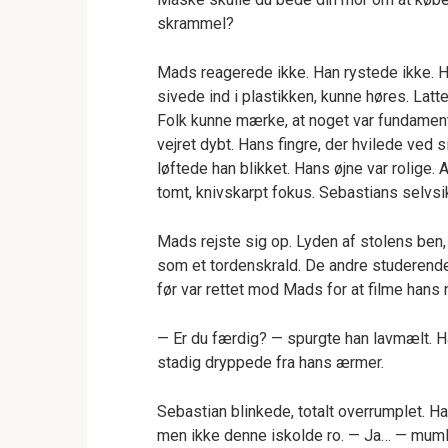
skrammel?
Mads reagerede ikke. Han rystede ikke. H
sivede ind i plastikken, kunne høres. Lat
Folk kunne mærke, at noget var fundamen
vejret dybt. Hans fingre, der hvilede ved 
løftede han blikket. Hans øjne var rolige. 
tomt, knivskarpt fokus. Sebastians selvsik
Mads rejste sig op. Lyden af stolens ben
som et tordenskrald. De andre studerende t
før var rettet mod Mads for at filme hans
— Er du færdig? — spurgte han lavmælt. H
stadig dryppede fra hans ærmer.
Sebastian blinkede, totalt overrumplet. Ha
men ikke denne iskolde ro. — Ja… — muml