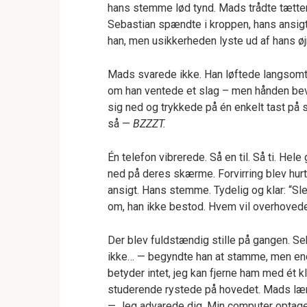
hans stemme lød tynd. Mads trådte tætter
Sebastian spændte i kroppen, hans ansigts
han, men usikkerheden lyste ud af hans øj
Mads svarede ikke. Han løftede langsomt 
om han ventede et slag – men hånden be
sig ned og trykkede på én enkelt tast på s
så —
BZZZT.
Én telefon vibrerede. Så en til. Så ti. He
ned på deres skærme. Forvirring blev hurt
ansigt. Hans stemme. Tydelig og klar: “Sl
om, han ikke bestod. Hvem vil overhovede
Der blev fuldstændig stille på gangen. Seb
ikke… — begyndte han at stamme, men endn
betyder intet, jeg kan fjerne ham med ét k
studerende rystede på hovedet. Mads læn
— Jeg advarede dig. Min computer optager a