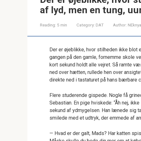
af lyd, men en tung, u
Reading:
5 min
Category:
DAT
Author:
NEknya
Der er øjeblikke, hvor stilheden ikke blot
gangen på den gamle, fornemme skole ved 
kort sekund holdt alle vejret. Så ramte 
ned over hætten, rullede hen over ansigt
direkte ned i tastaturet på hans bærbare
Flere studerende gispede. Nogle få grined
Sebastian. En pige hviskede: “Åh nej, ikk
sekund af ydmygelsen. Han lænede sig tæ
smilede med et udtryk, der emmede af ar
— Hvad er der galt, Mads? Har katten spis
Måske skulle du bede din mor om at købe d