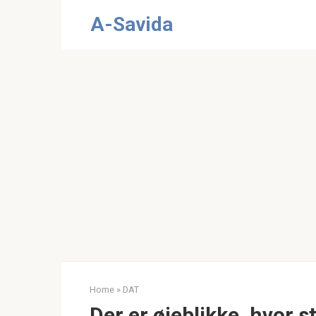
Skip
A-Savida
to
content
Home
»
DAT
Der er øjeblikke, hvor s