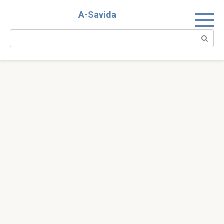
Skip
A-Savida
to
content
Search: