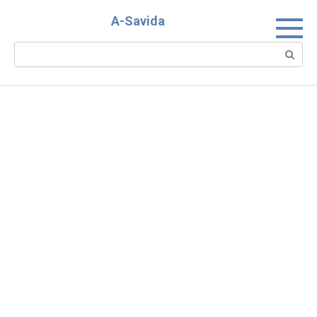
Skip
A-Savida
to
content
Search: