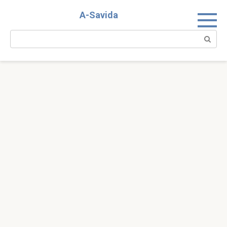
Skip
A-Savida
to
content
Search: