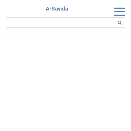
Skip
A-Savida
to
content
Search: