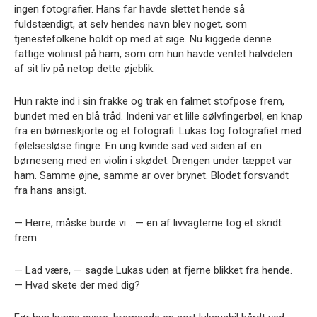
ingen fotografier. Hans far havde slettet hende så
fuldstændigt, at selv hendes navn blev noget, som
tjenestefolkene holdt op med at sige. Nu kiggede denne
fattige violinist på ham, som om hun havde ventet halvdelen
af sit liv på netop dette øjeblik.
Hun rakte ind i sin frakke og trak en falmet stofpose frem,
bundet med en blå tråd. Indeni var et lille sølvfingerbøl, en knap
fra en børneskjorte og et fotografi. Lukas tog fotografiet med
følelsesløse fingre. En ung kvinde sad ved siden af en
børneseng med en violin i skødet. Drengen under tæppet var
ham. Samme øjne, samme ar over brynet. Blodet forsvandt
fra hans ansigt.
— Herre, måske burde vi… — en af livvagterne tog et skridt
frem.
— Lad være, — sagde Lukas uden at fjerne blikket fra hende.
— Hvad skete der med dig?