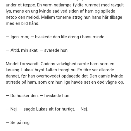
under et tæppe. En varm natlampe fyldte rummet med ravgult
lys, mens en ung kvinde sad ved siden af ham og spillede
netop den melodi. Mellem tonerne strøg hun hans hår tilbage
med en blid hånd.
— Igen, mor, — hviskede den lille dreng i hans minde.
— Altid, min skat, — svarede hun.
Mindet forsvandt. Gadens virkelighed ramte ham som en
lussing. Lukas’ bryst føltes trangt nu. En tåre var allerede
dannet, før han overhovedet opdagede det. Den gamle kvinde
stirrede på ham, som om hun lige havde set en død vågne op.
— Du husker den, — hviskede hun.
— Nej, — sagde Lukas alt for hurtigt. — Nej.
— Se på mig.