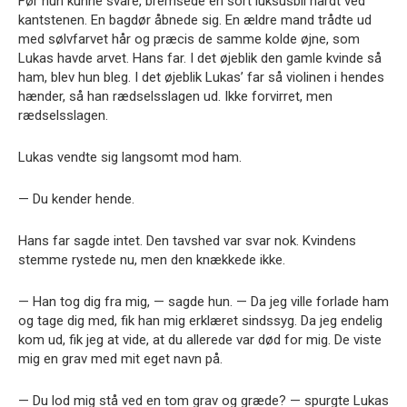
Før hun kunne svare, bremsede en sort luksusbil hårdt ved
kantstenen. En bagdør åbnede sig. En ældre mand trådte ud
med sølvfarvet hår og præcis de samme kolde øjne, som
Lukas havde arvet. Hans far. I det øjeblik den gamle kvinde så
ham, blev hun bleg. I det øjeblik Lukas’ far så violinen i hendes
hænder, så han rædselsslagen ud. Ikke forvirret, men
rædselsslagen.
Lukas vendte sig langsomt mod ham.
— Du kender hende.
Hans far sagde intet. Den tavshed var svar nok. Kvindens
stemme rystede nu, men den knækkede ikke.
— Han tog dig fra mig, — sagde hun. — Da jeg ville forlade ham
og tage dig med, fik han mig erklæret sindssyg. Da jeg endelig
kom ud, fik jeg at vide, at du allerede var død for mig. De viste
mig en grav med mit eget navn på.
— Du lod mig stå ved en tom grav og græde? — spurgte Lukas