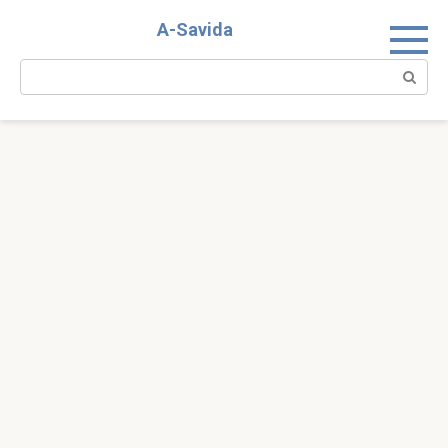
Skip
A-Savida
to
content
Search: