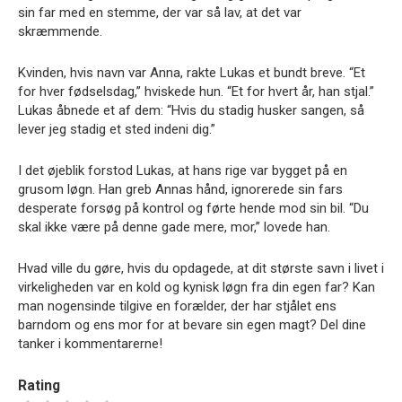
sin far med en stemme, der var så lav, at det var
skræmmende.
Kvinden, hvis navn var Anna, rakte Lukas et bundt breve. “Et
for hver fødselsdag,” hviskede hun. “Et for hvert år, han stjal.”
Lukas åbnede et af dem: “Hvis du stadig husker sangen, så
lever jeg stadig et sted indeni dig.”
I det øjeblik forstod Lukas, at hans rige var bygget på en
grusom løgn. Han greb Annas hånd, ignorerede sin fars
desperate forsøg på kontrol og førte hende mod sin bil. “Du
skal ikke være på denne gade mere, mor,” lovede han.
Hvad ville du gøre, hvis du opdagede, at dit største savn i livet i
virkeligheden var en kold og kynisk løgn fra din egen far? Kan
man nogensinde tilgive en forælder, der har stjålet ens
barndom og ens mor for at bevare sin egen magt? Del dine
tanker i kommentarerne!
Rating