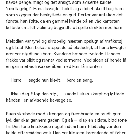
havde penge, magt og det ansigt, som aviserne kaldte
“uindtageligt”. Hans livvagter holdt sig altid et skridt bag ham,
som skygger der beskyttede en gud. Derfor var irritation det
første, han følte, da en gammel kvinde på en våd kantsten
løftede en slidt violin og begyndte at spille direkte mod ham.
Melodien var tynd og skrøbelig, næsten opslugt af trafikstøj
og blæst. Men Lukas stoppede så pludseligt, at hans livvagter
nær var stødt ind i ham. Kvindens hænder rystede. Hendes
frakke var slidt og revnet ved ærmerne. Ved siden af hende lå
en gammel violinkasse åben med kun få mønter i.
— Herre, — sagde hun blødt, — bare én sang.
— Ikke i dag. Stop den støj, — sagde Lukas skarpt og løftede
hånden i en afvisende bevægelse.
Buen skrabede mod strengen og frembragte en brudt, grim
lyd, der skar gennem gaden. Og så — slap en sidste, blød tone
fri. Den tone knækkede noget indeni ham. Pludselig var den
kolde eftermiddag væk. Han var lille igen, brændende af feber