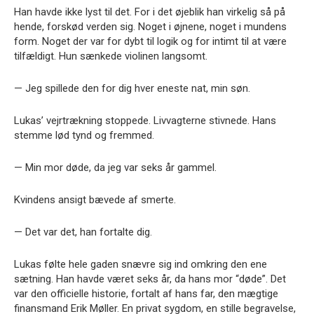
Han havde ikke lyst til det. For i det øjeblik han virkelig så på
hende, forskød verden sig. Noget i øjnene, noget i mundens
form. Noget der var for dybt til logik og for intimt til at være
tilfældigt. Hun sænkede violinen langsomt.
— Jeg spillede den for dig hver eneste nat, min søn.
Lukas’ vejrtrækning stoppede. Livvagterne stivnede. Hans
stemme lød tynd og fremmed.
— Min mor døde, da jeg var seks år gammel.
Kvindens ansigt bævede af smerte.
— Det var det, han fortalte dig.
Lukas følte hele gaden snævre sig ind omkring den ene
sætning. Han havde været seks år, da hans mor “døde”. Det
var den officielle historie, fortalt af hans far, den mægtige
finansmand Erik Møller. En privat sygdom, en stille begravelse,